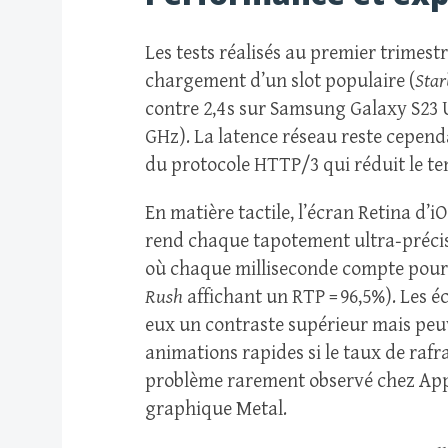
Les tests réalisés au premier trimes
chargement d’un slot populaire (
Star
contre 2,4 s sur Samsung Galaxy S23 
GHz). La latence réseau reste cepend
du protocole HTTP/3 qui réduit le te
En matière tactile, l’écran Retina d’i
rend chaque tapotement ultra‑précis 
où chaque milliseconde compte pour 
Rush
affichant un RTP = 96,5%). Les
eux un contraste supérieur mais peuv
animations rapides si le taux de rafr
problème rarement observé chez Appl
graphique Metal.