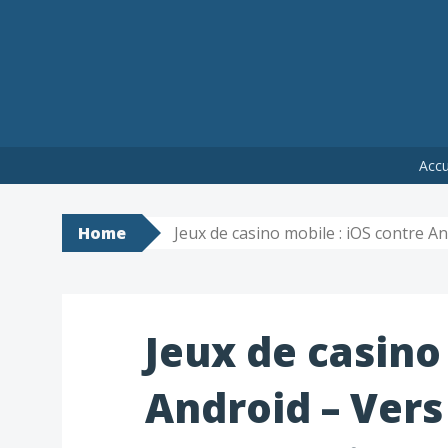
Skip
Accu
to
content
Home
Jeux de casino mobile : iOS contre 
Jeux de casino
Android – Ver