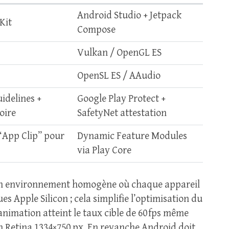
Android Studio + Jetpack
Kit
Compose
Vulkan / OpenGL ES
OpenSL ES / AAudio
idelines +
Google Play Protect +
oire
SafetyNet attestation
 “App Clip” pour
Dynamic Feature Modules
via Play Core
’un environnement homogène où chaque appareil
s Apple Silicon ; cela simplifie l’optimisation du
nimation atteint le taux cible de 60 fps même
n Retina 1334×750 px. En revanche Android doit