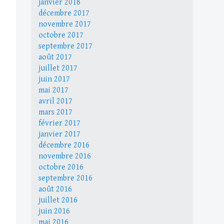
janvier 2018
décembre 2017
novembre 2017
octobre 2017
septembre 2017
août 2017
juillet 2017
juin 2017
mai 2017
avril 2017
mars 2017
février 2017
janvier 2017
décembre 2016
novembre 2016
octobre 2016
septembre 2016
août 2016
juillet 2016
juin 2016
mai 2016