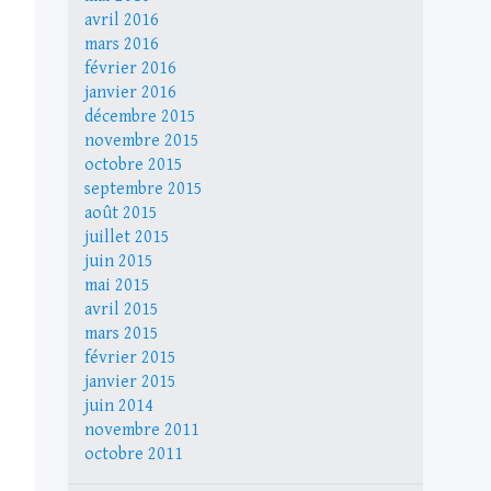
avril 2016
mars 2016
février 2016
janvier 2016
décembre 2015
novembre 2015
octobre 2015
septembre 2015
août 2015
juillet 2015
juin 2015
mai 2015
avril 2015
mars 2015
février 2015
janvier 2015
juin 2014
novembre 2011
octobre 2011