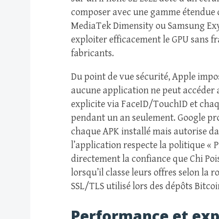
composer avec une gamme étendue 
MediaTek Dimensity ou Samsung Exyn
exploiter efficacement le GPU sans f
fabricants.
Du point de vue sécurité, Apple impo
aucune application ne peut accéder 
explicite via FaceID/TouchID et chaqu
pendant un an seulement. Google pr
chaque APK installé mais autorise d
l’application respecte la politique « 
directement la confiance que Chi Po
lorsqu’il classe leurs offres selon la
SSL/TLS utilisé lors des dépôts Bitco
Performance et expé