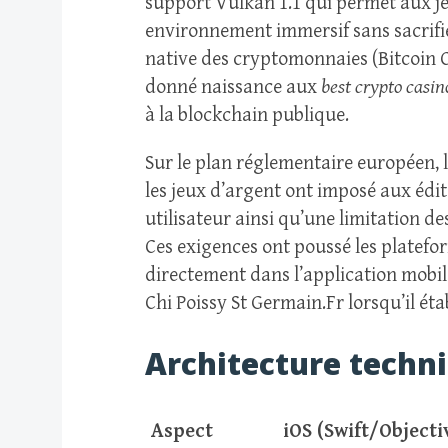
support Vulkan 1.1 qui permet aux
environnement immersif sans sacrifie
native des cryptomonnaies (Bitcoin C
donné naissance aux
best crypto casin
à la blockchain publique.
Sur le plan réglementaire européen, l
les jeux d’argent ont imposé aux édite
utilisateur ainsi qu’une limitation de
Ces exigences ont poussé les platefo
directement dans l’application mobile 
Chi Poissy St Germain.Fr lorsqu’il éta
Architecture techni
Aspect
iOS (Swift/Objecti