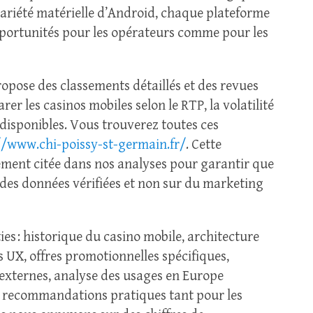
 variété matérielle d’Android, chaque plateforme
pportunités pour les opérateurs comme pour les
ropose des classements détaillés et des revues
rer les casinos mobiles selon le RTP, la volatilité
disponibles. Vous trouverez toutes ces
//www.chi-poissy-st-germain.fr/
. Cette
ement citée dans nos analyses pour garantir que
es données vérifiées et non sur du marketing
ies : historique du casino mobile, architecture
UX, offres promotionnelles spécifiques,
 externes, analyse des usages en Europe
t recommandations pratiques tant pour les