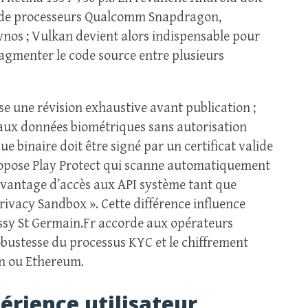
de processeurs Qualcomm Snapdragon,
os ; Vulkan devient alors indispensable pour
ragmenter le code source entre plusieurs
se une révision exhaustive avant publication ;
aux données biométriques sans autorisation
e binaire doit être signé par un certificat valide
opose Play Protect qui scanne automatiquement
avantage d’accès aux API système tant que
Privacy Sandbox ». Cette différence influence
issy St Germain.Fr accorde aux opérateurs
 robustesse du processus KYC et le chiffrement
in ou Ethereum.
rience utilisateur