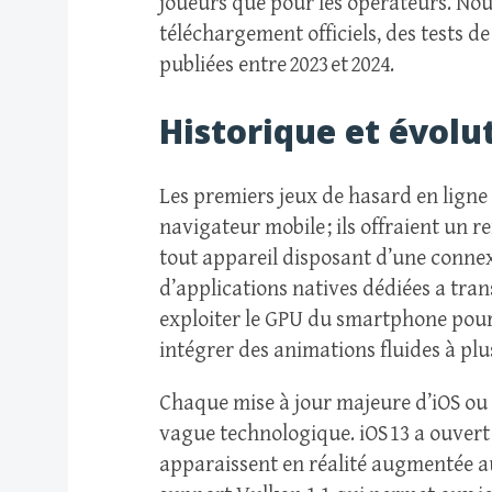
joueurs que pour les opérateurs. Nou
téléchargement officiels, des tests de
publiées entre 2023 et 2024.
Historique et évolu
Les premiers jeux de hasard en ligne
navigateur mobile ; ils offraient un
tout appareil disposant d’une connexi
d’applications natives dédiées a tra
exploiter le GPU du smartphone pour 
intégrer des animations fluides à plus
Chaque mise à jour majeure d’iOS ou 
vague technologique. iOS 13 a ouvert
apparaissent en réalité augmentée aut