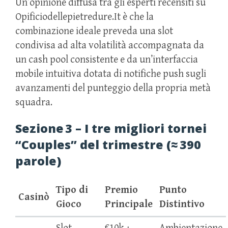
Un’opinione diffusa tra gli esperti recensiti su
Opificiodellepietredure.It è che la
combinazione ideale preveda una slot
condivisa ad alta volatilità accompagnata da
un cash pool consistente e da un’interfaccia
mobile intuitiva dotata di notifiche push sugli
avanzamenti del punteggio della propria metà
squadra.
Sezione 3 – I tre migliori tornei
“Couples” del trimestre (≈ 390
parole)
Tipo di
Premio
Punto
Casinò
Gioco
Principale
Distintivo