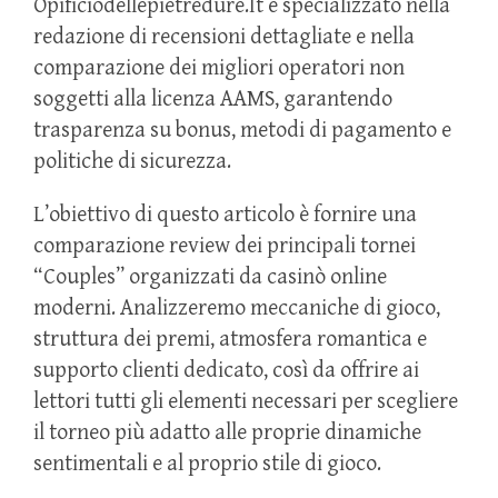
Opificiodellepietredure.It è specializzato nella
redazione di recensioni dettagliate e nella
comparazione dei migliori operatori non
soggetti alla licenza AAMS, garantendo
trasparenza su bonus, metodi di pagamento e
politiche di sicurezza.
L’obiettivo di questo articolo è fornire una
comparazione review dei principali tornei
“Couples” organizzati da casinò online
moderni. Analizzeremo meccaniche di gioco,
struttura dei premi, atmosfera romantica e
supporto clienti dedicato, così da offrire ai
lettori tutti gli elementi necessari per scegliere
il torneo più adatto alle proprie dinamiche
sentimentali e al proprio stile di gioco.