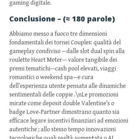
gaming digitale.
Conclusione – (≈ 180 parole)
Abbiamo messo a fuoco tre dimensioni
fondamentali dei tornei Couples: qualità del
gameplay condiviso —dalle slot dual spin alla
roulette Heart Meter— valore tangibile dei
premi tematic​hi—cash pool elevati, viaggi
romantici o weekend spa—e cura
dell’esperienza utente pensata alle dinamiche
sentimentali delle coppie .\nLe promozioni
mirate come deposit double Valentine’s o
badge Love‑Partner dimostrano quanto sia
efficace legare incentivi finanziari ad emozioni
autentiche ; allo stesso tempo innovazioni
tecnologiche quali realtà aumentata o AI