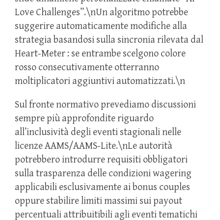
Love Challenges”.\nUn algoritmo potrebbe
suggerire automaticamente modifiche alla
strategia basandosi sulla sincronia rilevata dal
Heart‑Meter : se entrambe scelgono colore
rosso consecutivamente otterranno
moltiplicatori aggiuntivi automatizzati.\n
Sul fronte normativo prevediamo discussioni
sempre più approfondite riguardo
all’inclusività degli eventi stagionali nelle
licenze AAMS/AAMS‑Lite.\nLe autorità
potrebbero introdurre requisiti obbligatori
sulla trasparenza delle condizioni wagering
applicabili esclusivamente ai bonus couples
oppure stabilire limiti massimi sui payout
percentuali attribuitibili agli eventi tematic­hi