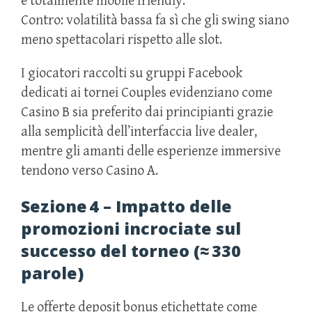
è totalmente mobile friendly.
Contro: volatilità bassa fa sì che gli swing siano
meno spettacolari rispetto alle slot.
I giocatori raccolti su gruppi Facebook
dedicati ai tornei Couples evidenziano come
Casino B sia preferito dai principianti grazie
alla semplicità dell’interfaccia live dealer,
mentre gli amanti delle esperienze immersive
tendono verso Casino A.
Sezione 4 – Impatto delle
promozioni incrociate sul
successo del torneo (≈ 330
parole)
Le offerte deposit bonus etichettate come