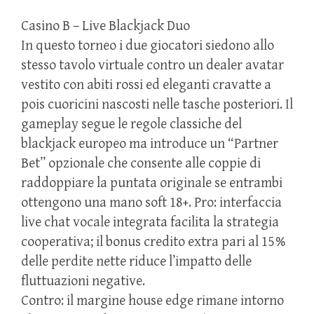
Casino B – Live Blackjack Duo
In questo torneo i due giocatori siedono allo
stesso tavolo virtuale contro un dealer avatar
vestito con abiti rossi ed eleganti cravatte a
pois cuoricini nascosti nelle tasche posteriori. Il
gameplay segue le regole classiche del
blackjack europeo ma introduce un “Partner
Bet” opzionale che consente alle coppie di
raddoppiare la puntata originale se entrambi
ottengono una mano soft 18+. Pro: interfaccia
live chat vocale integrata facilita la strategia
cooperativa; il bonus credito extra pari al 15 %
delle perdite nette riduce l’impatto delle
fluttuazioni negative.
Contro: il margine house edge rimane intorno