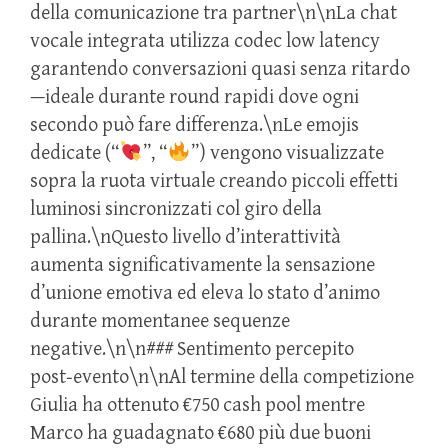
della comunicazione tra partner\n\nLa chat
vocale integrata utilizza codec low latency
garantendo conversazioni quasi senza ritardo
—ideale durante round rapidi dove ogni
secondo può fare differenza.\nLe emojis
dedicate (“
”, “
”) vengono visualizzate
sopra la ruota virtuale creando piccoli effetti
luminosi sincronizzati col giro della
pallina.\nQuesto livello d’interattività
aumenta significativamente la sensazione
d’unione emotiva ed eleva lo stato d’animo
durante momentanee sequenze
negative.\n\n### Sentimento percepito
post‑evento\n\nAl termine della competizione
Giulia ha ottenuto €750 cash pool mentre
Marco ha guadagnato €680 più due buoni