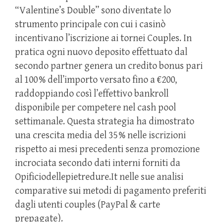
“Valentine’s Double” sono diventate lo
strumento principale con cui i casinò
incentivano l’iscrizione ai tornei Couples. In
pratica ogni nuovo deposito effettuato dal
secondo partner genera un credito bonus pari
al 100 % dell’importo versato fino a €200,
raddoppiando così l’effettivo bankroll
disponibile per competere nel cash pool
settimanale. Questa strategia ha dimostrato
una crescita media del ​35 %​ nelle iscrizioni
rispetto ai mesi precedenti senza promozione
incrociata secondo dati interni forniti da
Opificiodellepietredure.It nelle sue analisi
comparative sui metodi di pagamento preferiti
dagli utenti couples (PayPal & carte
prepagate).