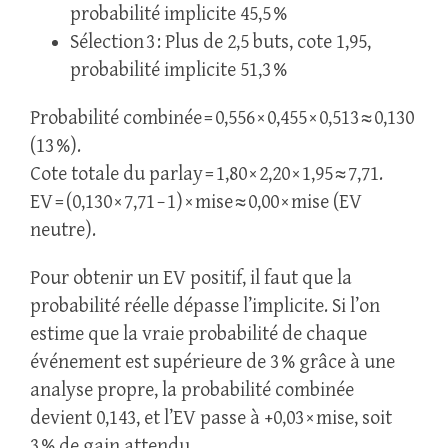
probabilité implicite 45,5 %
Sélection 3 : Plus de 2,5 buts, cote 1,95,
probabilité implicite 51,3 %
Probabilité combinée = 0,556 × 0,455 × 0,513 ≈ 0,130
(13 %).
Cote totale du parlay = 1,80 × 2,20 × 1,95 ≈ 7,71.
EV = (0,130 × 7,71 − 1) × mise ≈ 0,00 × mise (EV
neutre).
Pour obtenir un EV positif, il faut que la
probabilité réelle dépasse l’implicite. Si l’on
estime que la vraie probabilité de chaque
événement est supérieure de 3 % grâce à une
analyse propre, la probabilité combinée
devient 0,143, et l’EV passe à +0,03 × mise, soit
3 % de gain attendu.