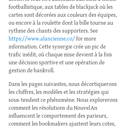
footballistique, aux tables de blackjack où les
cartes sont décorées aux couleurs des équipes,
ou encore à la roulette dont la bille tourne au
rythme des chants des supporters. See
https://www.alancienne.co/
for more
information. Cette synergie crée un pic de
trafic inédit, où chaque mise devient à la fois
une décision sportive et une opération de
gestion de bankroll.
Dans les pages suivantes, nous décortiquerons
les chiffres, les modèles et les stratégies qui
sous-tendent ce phénomène. Nous explorerons
comment les résolutions du Nouvel An
influencent le comportement des parieurs,
comment les bookmakers ajustent leurs cotes,