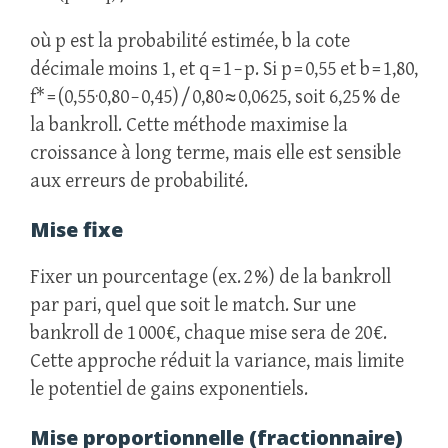
où p est la probabilité estimée, b la cote
décimale moins 1, et q = 1 − p. Si p = 0,55 et b = 1,80,
f* = (0,55·0,80 − 0,45) / 0,80 ≈ 0,0625, soit 6,25 % de
la bankroll. Cette méthode maximise la
croissance à long terme, mais elle est sensible
aux erreurs de probabilité.
Mise fixe
Fixer un pourcentage (ex. 2 %) de la bankroll
par pari, quel que soit le match. Sur une
bankroll de 1 000 €, chaque mise sera de 20 €.
Cette approche réduit la variance, mais limite
le potentiel de gains exponentiels.
Mise proportionnelle (fractionnaire)