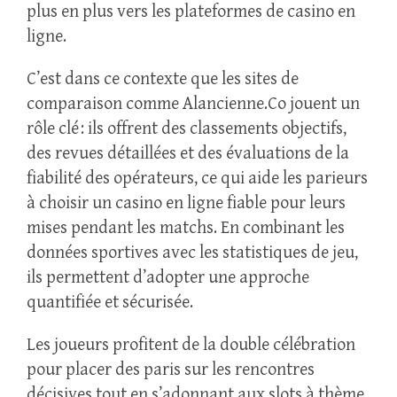
plus en plus vers les plateformes de casino en
ligne.
C’est dans ce contexte que les sites de
comparaison comme Alancienne.Co jouent un
rôle clé : ils offrent des classements objectifs,
des revues détaillées et des évaluations de la
fiabilité des opérateurs, ce qui aide les parieurs
à choisir un casino en ligne fiable pour leurs
mises pendant les matchs. En combinant les
données sportives avec les statistiques de jeu,
ils permettent d’adopter une approche
quantifiée et sécurisée.
Les joueurs profitent de la double célébration
pour placer des paris sur les rencontres
décisives tout en s’adonnant aux slots à thème