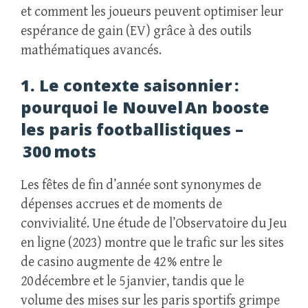
et comment les joueurs peuvent optimiser leur
espérance de gain (EV) grâce à des outils
mathématiques avancés.
1. Le contexte saisonnier :
pourquoi le Nouvel An booste
les paris footballistiques –
300 mots
Les fêtes de fin d’année sont synonymes de
dépenses accrues et de moments de
convivialité. Une étude de l’Observatoire du Jeu
en ligne (2023) montre que le trafic sur les sites
de casino augmente de 42 % entre le
20 décembre et le 5 janvier, tandis que le
volume des mises sur les paris sportifs grimpe