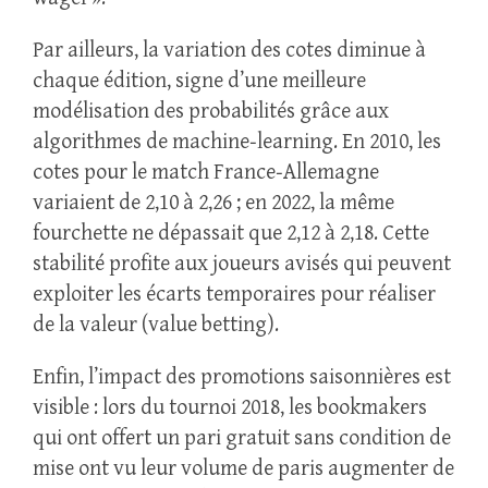
Par ailleurs, la variation des cotes diminue à
chaque édition, signe d’une meilleure
modélisation des probabilités grâce aux
algorithmes de machine‑learning. En 2010, les
cotes pour le match France‑Allemagne
variaient de 2,10 à 2,26 ; en 2022, la même
fourchette ne dépassait que 2,12 à 2,18. Cette
stabilité profite aux joueurs avisés qui peuvent
exploiter les écarts temporaires pour réaliser
de la valeur (value betting).
Enfin, l’impact des promotions saisonnières est
visible : lors du tournoi 2018, les bookmakers
qui ont offert un pari gratuit sans condition de
mise ont vu leur volume de paris augmenter de