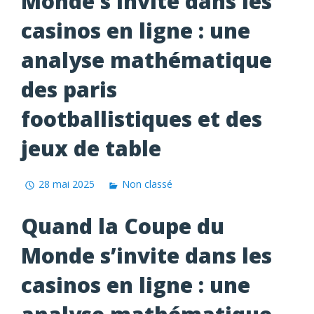
Monde s’invite dans les
casinos en ligne : une
analyse mathématique
des paris
footballistiques et des
jeux de table
28 mai 2025
Non classé
Quand la Coupe du
Monde s’invite dans les
casinos en ligne : une