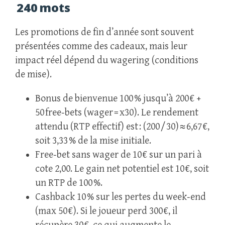
240 mots
Les promotions de fin d’année sont souvent
présentées comme des cadeaux, mais leur
impact réel dépend du wagering (conditions
de mise).
Bonus de bienvenue 100 % jusqu’à 200 € +
50 free‑bets (wager = x30). Le rendement
attendu (RTP effectif) est : (200 / 30) ≈ 6,67 €,
soit 3,33 % de la mise initiale.
Free‑bet sans wager de 10 € sur un pari à
cote 2,00. Le gain net potentiel est 10 €, soit
un RTP de 100 %.
Cashback 10 % sur les pertes du week‑end
(max 50 €). Si le joueur perd 300 €, il