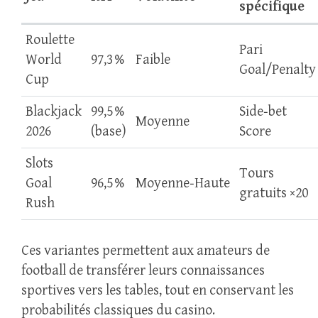
spécifique
Roulette
Pari
World
97,3 %
Faible
Goal/Penalty
Cup
Blackjack
99,5 %
Side‑bet
Moyenne
2026
(base)
Score
Slots
Tours
Goal
96,5 %
Moyenne‑Haute
gratuits ×20
Rush
Ces variantes permettent aux amateurs de
football de transférer leurs connaissances
sportives vers les tables, tout en conservant les
probabilités classiques du casino.