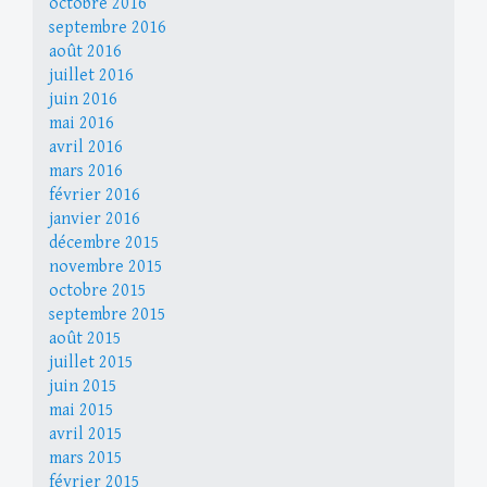
octobre 2016
septembre 2016
août 2016
juillet 2016
juin 2016
mai 2016
avril 2016
mars 2016
février 2016
janvier 2016
décembre 2015
novembre 2015
octobre 2015
septembre 2015
août 2015
juillet 2015
juin 2015
mai 2015
avril 2015
mars 2015
février 2015