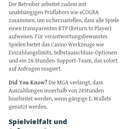
Der Betreiber arbeitet zudem mit
unabhängigen Prüflabors wie eCOGRA
zusammen, um sicherzustellen, dass alle Spiele
einen transparenten RTP (Return to Player)
aufweisen. Für verantwortungsbewusstes
Spielen bietet das Casino Werkzeuge wie
Einzahlungslimits, Selbstausschluss‑Optionen
und ein 24‑Stunden‑Support‑Team, das sofort
auf Anfragen reagiert.
Did You Know?
Die MGA verlangt, dass
Auszahlungen innerhalb von 24 Stunden
bearbeitet werden, wenn gängige E‑Wallets
genutzt werden.
Spielvielfalt und