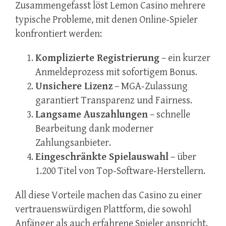
Zusammengefasst löst Lemon Casino mehrere
typische Probleme, mit denen Online‑Spieler
konfrontiert werden:
Komplizierte Registrierung
– ein kurzer
Anmeldeprozess mit sofortigem Bonus.
Unsichere Lizenz
– MGA‑Zulassung
garantiert Transparenz und Fairness.
Langsame Auszahlungen
– schnelle
Bearbeitung dank moderner
Zahlungsanbieter.
Eingeschränkte Spielauswahl
– über
1.200 Titel von Top‑Software‑Herstellern.
All diese Vorteile machen das Casino zu einer
vertrauenswürdigen Plattform, die sowohl
Anfänger als auch erfahrene Spieler anspricht.