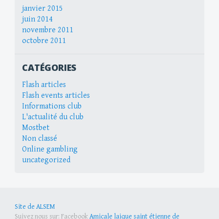
janvier 2015
juin 2014
novembre 2011
octobre 2011
CATÉGORIES
Flash articles
Flash events articles
Informations club
L'actualité du club
Mostbet
Non classé
Online gambling
uncategorized
Site de ALSEM
Suivez nous sur: Facebook
Amicale laique saint étienne de