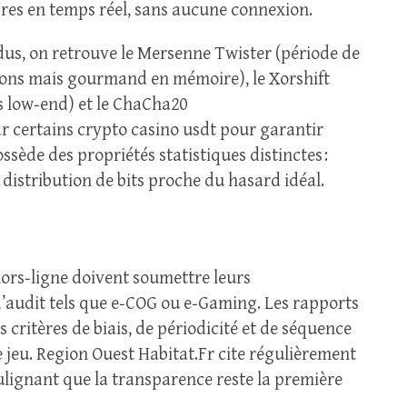
res en temps réel, sans aucune connexion.
dus, on retrouve le Mersenne Twister (période de
lations mais gourmand en mémoire), le Xorshift
ls low‑end) et le ChaCha20
r certains crypto casino usdt pour garantir
ssède des propriétés statistiques distinctes :
 distribution de bits proche du hasard idéal.
hors‑ligne doivent soumettre leurs
’audit tels que e‑COG ou e‑Gaming. Les rapports
s critères de biais, de périodicité et de séquence
e jeu. Region Ouest Habitat.Fr cite régulièrement
oulignant que la transparence reste la première