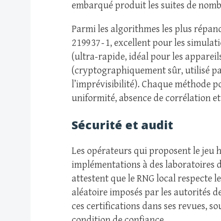
embarqué produit les suites de nomb
Parmi les algorithmes les plus répan
2 199 37 ‑ 1, excellent pour les simu
(ultra‑rapide, idéal pour les apparei
(cryptographiquement sûr, utilisé pa
l’imprévisibilité). Chaque méthode po
uniformité, absence de corrélation et
Sécurité et audit
Les opérateurs qui proposent le jeu 
implémentations à des laboratoires d
attestent que le RNG local respecte le
aléatoire imposés par les autorités d
ces certifications dans ses revues, s
condition de confiance.