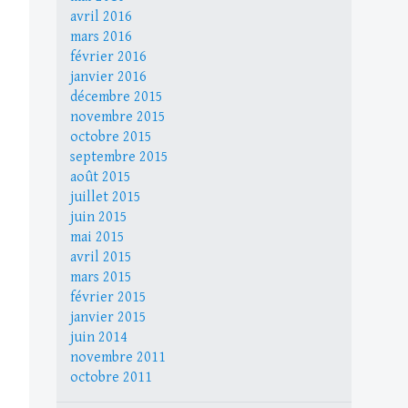
avril 2016
mars 2016
février 2016
janvier 2016
décembre 2015
novembre 2015
octobre 2015
septembre 2015
août 2015
juillet 2015
juin 2015
mai 2015
avril 2015
mars 2015
février 2015
janvier 2015
juin 2014
novembre 2011
octobre 2011