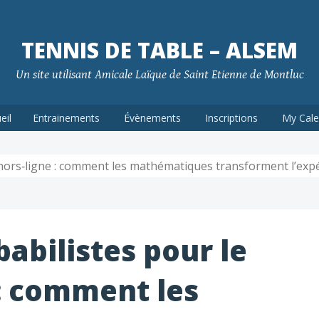
TENNIS DE TABLE – ALSEM
Un site utilisant Amicale Laïque de Saint Etienne de Montluc
eil
Entrainements
Évènements
Inscriptions
My Cale
u hors‑ligne : comment les mathématiques transforment l’ex
babilistes pour le
 : comment les