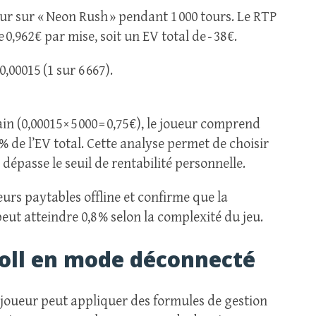
ur sur « Neon Rush » pendant 1 000 tours. Le RTP
,962 € par mise, soit un EV total de ‑ 38 €.
0,00015 (1 sur 6 667).
in (0,00015 × 5 000 = 0,75 €), le joueur comprend
% de l’EV total. Cette analyse permet de choisir
épasse le seuil de rentabilité personnelle.
eurs paytables offline et confirme que la
eut atteindre 0,8 % selon la complexité du jeu.
roll en mode déconnecté
le joueur peut appliquer des formules de gestion