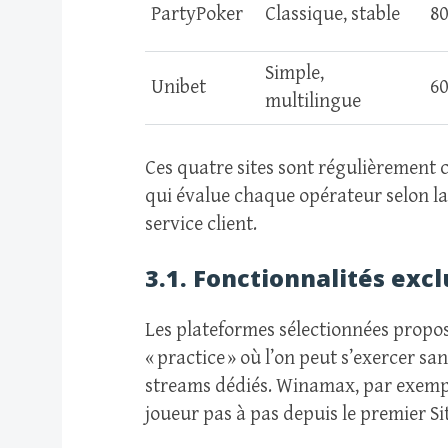
PartyPoker
Classique, stable
8
Simple,
Unibet
6
multilingue
Ces quatre sites sont régulièrement 
qui évalue chaque opérateur selon la s
service client.
3.1. Fonctionnalités excl
Les plateformes sélectionnées propose
« practice » où l’on peut s’exercer s
streams dédiés. Winamax, par exemple
joueur pas à pas depuis le premier 