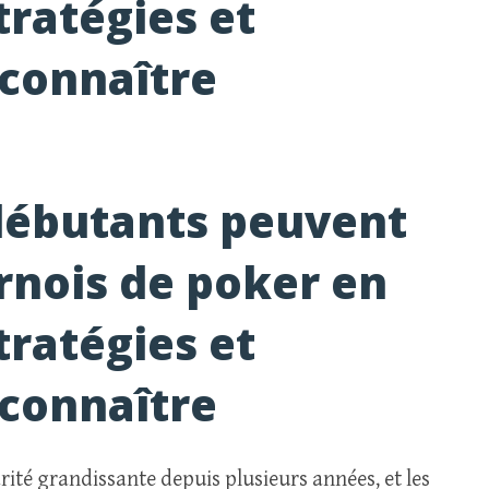
stratégies et
 connaître
débutants peuvent
urnois de poker en
stratégies et
 connaître
rité grandissante depuis plusieurs années, et les