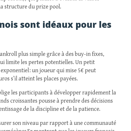
a structure du prize pool.
rnois sont idéaux pour les
ankroll plus simple grâce à des buy‑in fixes,
ui limite les pertes potentielles. Un petit
exponentiel : un joueur qui mise 5 € peut
ros s’il atteint les places payées.
lige les participants à développer rapidement la
blinds croissantes pousse à prendre des décisions
entissage de la discipline et de la patience.
esurer son niveau par rapport à une communauté