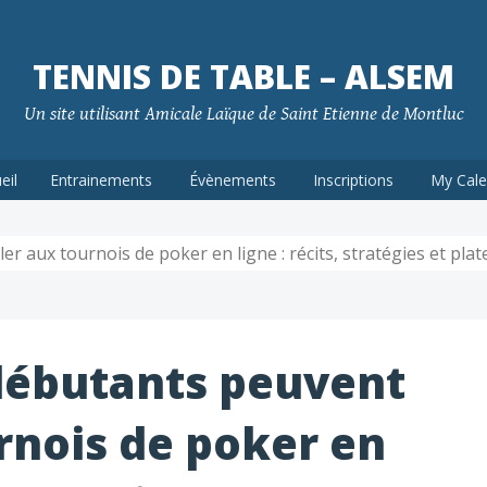
TENNIS DE TABLE – ALSEM
Un site utilisant Amicale Laïque de Saint Etienne de Montluc
eil
Entrainements
Évènements
Inscriptions
My Cale
r aux tournois de poker en ligne : récits, stratégies et pla
débutants peuvent
urnois de poker en