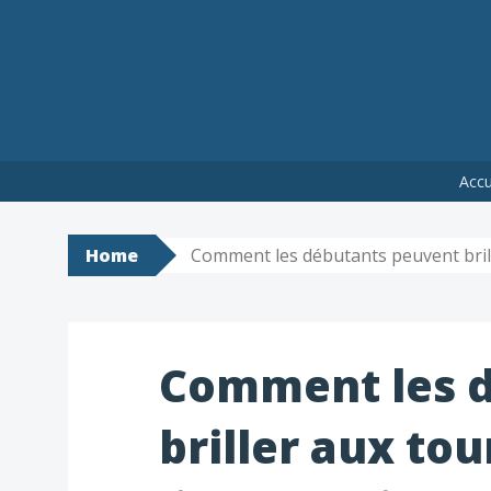
Skip
Accu
to
content
Home
Comment les débutants peuvent brille
Comment les 
briller aux to