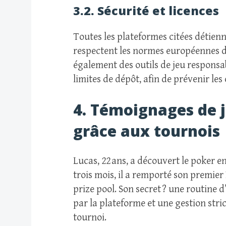
3.2. Sécurité et licences
Toutes les plateformes citées détienn
respectent les normes européennes de
également des outils de jeu responsa
limites de dépôt, afin de prévenir le
4. Témoignages de j
grâce aux tournois
Lucas, 22 ans, a découvert le poker e
trois mois, il a remporté son premier
prize pool. Son secret ? une routine 
par la plateforme et une gestion stric
tournoi.