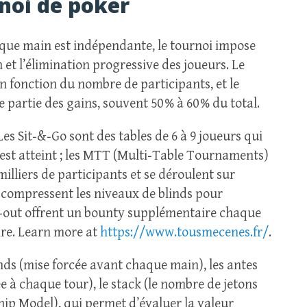
rnoi de poker
ue main est indépendante, le tournoi impose
et l’élimination progressive des joueurs. Le
 fonction du nombre de participants, et le
partie des gains, souvent 50 % à 60 % du total.
 Les Sit‑&‑Go sont des tables de 6 à 9 joueurs qui
est atteint ; les MTT (Multi‑Table Tournaments)
illiers de participants et se déroulent sur
 compressent les niveaux de blinds pour
ck‑out offrent un bounty supplémentaire chaque
ire. Learn more at
https://www.tousmecenes.fr/
.
inds (mise forcée avant chaque main), les antes
 à chaque tour), le stack (le nombre de jetons
hip Model), qui permet d’évaluer la valeur