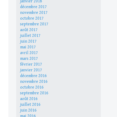
janvier 2018
décembre 2017
novembre 2017
octobre 2017
septembre 2017
août 2017
juillet 2017
juin 2017
mai 2017
avril 2017
mars 2017
février 2017
janvier 2017
décembre 2016
novembre 2016
octobre 2016
septembre 2016
août 2016
juillet 2016
juin 2016
mai 2016