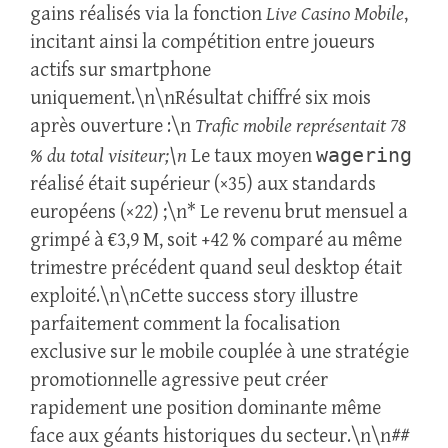
gains réalisés via la fonction
Live Casino Mobile
,
incitant ainsi la compétition entre joueurs
actifs sur smartphone
uniquement.\n\nRésultat chiffré six mois
après ouverture :\n
Trafic mobile représentait 78
wagering
% du total visiteur;\n
Le taux moyen
réalisé était supérieur (×35) aux standards
européens (×22) ;\n* Le revenu brut mensuel a
grimpé à €3,9 M, soit +42 % comparé au même
trimestre précédent quand seul desktop était
exploité.\n\nCette success story illustre
parfaitement comment la focalisation
exclusive sur le mobile couplée à une stratégie
promotionnelle agressive peut créer
rapidement une position dominante même
face aux géants historiques du secteur.\n\n##