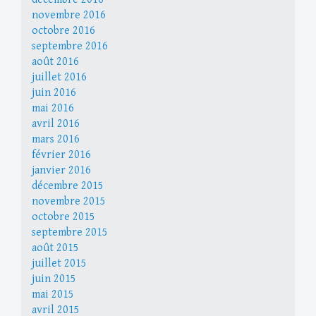
novembre 2016
octobre 2016
septembre 2016
août 2016
juillet 2016
juin 2016
mai 2016
avril 2016
mars 2016
février 2016
janvier 2016
décembre 2015
novembre 2015
octobre 2015
septembre 2015
août 2015
juillet 2015
juin 2015
mai 2015
avril 2015