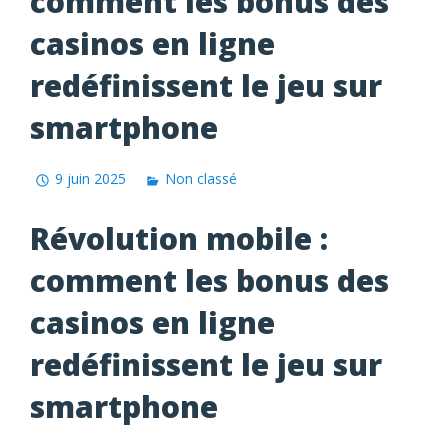
comment les bonus des
casinos en ligne
redéfinissent le jeu sur
smartphone
9 juin 2025
Non classé
Révolution mobile :
comment les bonus des
casinos en ligne
redéfinissent le jeu sur
smartphone