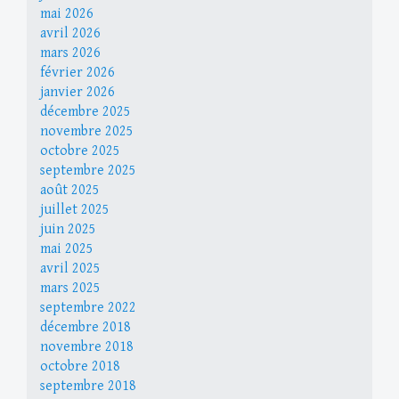
mai 2026
avril 2026
mars 2026
février 2026
janvier 2026
décembre 2025
novembre 2025
octobre 2025
septembre 2025
août 2025
juillet 2025
juin 2025
mai 2025
avril 2025
mars 2025
septembre 2022
décembre 2018
novembre 2018
octobre 2018
septembre 2018