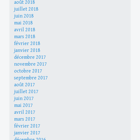
août 2018
juillet 2018
juin 2018
mai 2018
avril 2018
mars 2018
février 2018
janvier 2018
décembre 2017
novembre 2017
octobre 2017
septembre 2017
août 2017
juillet 2017
juin 2017
mai 2017
avril 2017
mars 2017
février 2017
janvier 2017
décembre 2016