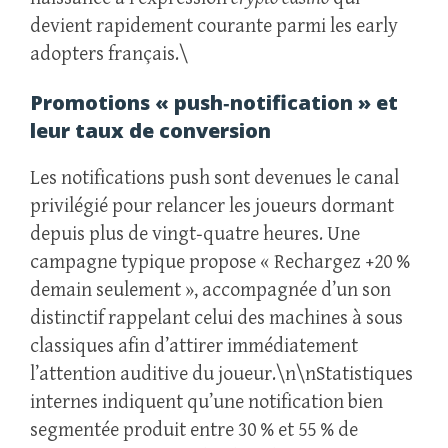
devient rapidement courante parmi les early
adopters français.\
Promotions « push‑notification » et
leur taux de conversion
Les notifications push sont devenues le canal
privilégié pour relancer les joueurs dormant
depuis plus de vingt‑quatre heures. Une
campagne typique propose « Rechargez +20 %
demain seulement », accompagnée d’un son
distinctif rappelant celui des machines à sous
classiques afin d’attirer immédiatement
l’attention auditive du joueur.\n\nStatistiques
internes indiquent qu’une notification bien
segmentée produit entre 30 % et 55 % de