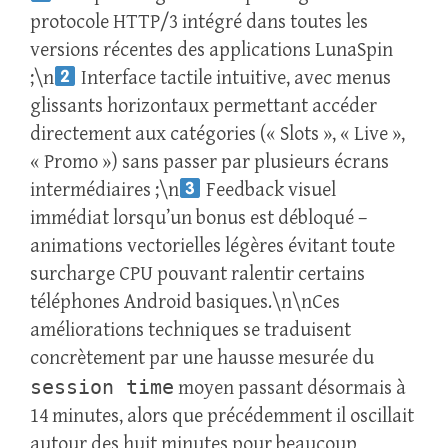
protocole HTTP/3 intégré dans toutes les
versions récentes des applications LunaSpin
;\n
Interface tactile intuitive, avec menus
glissants horizontaux permettant accéder
directement aux catégories (« Slots », « Live »,
« Promo ») sans passer par plusieurs écrans
intermédiaires ;\n
Feedback visuel
immédiat lorsqu’un bonus est débloqué –
animations vectorielles légères évitant toute
surcharge CPU pouvant ralentir certains
téléphones Android basiques.\n\nCes
améliorations techniques se traduisent
concrètement par une hausse mesurée du
session time
moyen passant désormais à
14 minutes, alors que précédemment il oscillait
autour des huit minutes pour beaucoup