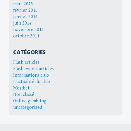
mars 2015
février 2015
janvier 2015
juin 2014
novembre 2011
octobre 2011
CATÉGORIES
Flash articles
Flash events articles
Informations club
L'actualité du club
Mostbet
Non classé
Online gambling
uncategorized