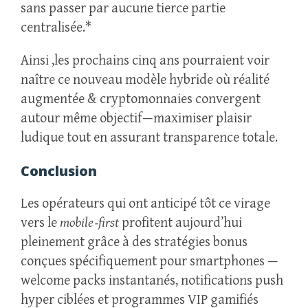
sans passer par aucune tierce partie
centralisée.*
Ainsi ,les prochains cinq ans pourraient voir
naître ce nouveau modèle hybride où réalité
augmentée & cryptomonnaies convergent
autour même objectif — maximiser plaisir
ludique tout en assurant transparence totale.
Conclusion
Les opérateurs qui ont anticipé tôt ce virage
vers le
mobile‑first
profitent aujourd’hui
pleinement grâce à des stratégies bonus
conçues spécifiquement pour smartphones —
welcome packs instantanés, notifications push
hyper ciblées et programmes VIP gamifiés