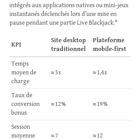
intégrés aux applications natives ou mini‑jeux
instantanés déclenchés lors d’une mise en
pause pendant une partie Live Blackjack.*
Site desktop
Plateforme
KPI
traditionnel
mobile‑first
Temps
moyen de
≈ 3 s
≈ 1,4 s
charge
Taux de
conversion
≈ 12 %
≈ 19 %
bonus
Session
moyenne
≈ 7
≈ 12