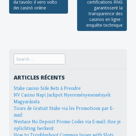
da tavolo: il vero volto
certifications RNG
navigation
dei casinò online
garantissent la
transparence des
casinos en ligne :
enquête technique
Search
for:
ARTICLES RÉCENTS
Stake casino Side Bets à Prendre
NV Casino Napi Jackpot Nyereményesemények
Magyarázata
Tours de Gratuit Stake via les Promotions par E-
mail
Westace No Deposit Promo Codes via E-mail: Hoe je
oplichting herkent
How to Troubleshoot Common Issues with Slots