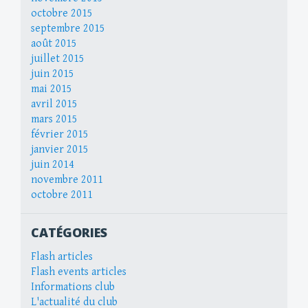
octobre 2015
septembre 2015
août 2015
juillet 2015
juin 2015
mai 2015
avril 2015
mars 2015
février 2015
janvier 2015
juin 2014
novembre 2011
octobre 2011
CATÉGORIES
Flash articles
Flash events articles
Informations club
L'actualité du club