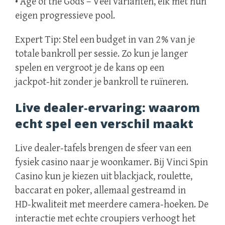
• Age of the Gods – Veel varianten, elk met hun
eigen progressieve pool.
Expert Tip: Stel een budget in van 2 % van je
totale bankroll per sessie. Zo kun je langer
spelen en vergroot je de kans op een
jackpot‑hit zonder je bankroll te ruïneren.
Live dealer‑ervaring: waarom
echt spel een verschil maakt
Live dealer‑tafels brengen de sfeer van een
fysiek casino naar je woonkamer. Bij Vinci Spin
Casino kun je kiezen uit blackjack, roulette,
baccarat en poker, allemaal gestreamd in
HD‑kwaliteit met meerdere camera‑hoeken. De
interactie met echte croupiers verhoogt het