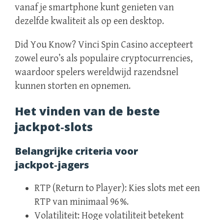
vanaf je smartphone kunt genieten van
dezelfde kwaliteit als op een desktop.
Did You Know? Vinci Spin Casino accepteert
zowel euro’s als populaire cryptocurrencies,
waardoor spelers wereldwijd razendsnel
kunnen storten en opnemen.
Het vinden van de beste
jackpot‑slots
Belangrijke criteria voor
jackpot‑jagers
RTP (Return to Player): Kies slots met een
RTP van minimaal 96 %.
Volatiliteit: Hoge volatiliteit betekent