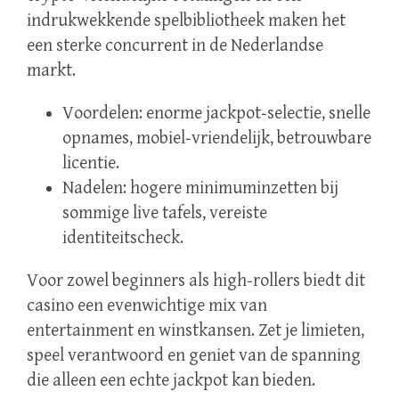
indrukwekkende spelbibliotheek maken het
een sterke concurrent in de Nederlandse
markt.
Voordelen: enorme jackpot‑selectie, snelle
opnames, mobiel‑vriendelijk, betrouwbare
licentie.
Nadelen: hogere minimuminzetten bij
sommige live tafels, vereiste
identiteitscheck.
Voor zowel beginners als high‑rollers biedt dit
casino een evenwichtige mix van
entertainment en winstkansen. Zet je limieten,
speel verantwoord en geniet van de spanning
die alleen een echte jackpot kan bieden.