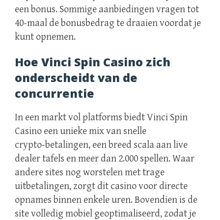
een bonus. Sommige aanbiedingen vragen tot
40‑maal de bonusbedrag te draaien voordat je
kunt opnemen.
Hoe Vinci Spin Casino zich
onderscheidt van de
concurrentie
In een markt vol platforms biedt Vinci Spin
Casino een unieke mix van snelle
crypto‑betalingen, een breed scala aan live
dealer tafels en meer dan 2.000 spellen. Waar
andere sites nog worstelen met trage
uitbetalingen, zorgt dit casino voor directe
opnames binnen enkele uren. Bovendien is de
site volledig mobiel geoptimaliseerd, zodat je