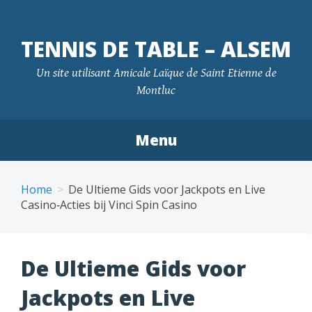
TENNIS DE TABLE – ALSEM
Un site utilisant Amicale Laïque de Saint Etienne de
Montluc
Menu
Skip
to
Home
De Ultieme Gids voor Jackpots en Live
content
Casino‑Acties bij Vinci Spin Casino
De Ultieme Gids voor
Jackpots en Live