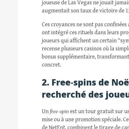
joueuse de Las Vegas ne jouait jamais
augmentait son taux de victoire de 1
Ces croyances ne sont pas confinées 
ont intégré ces rituels dans leurs pr
joueurs qui affichent un certain “sym
recense plusieurs casinos où la sim
bonus supplémentaire, transformant 
concret.
2. Free‑spins de Noël
recherché des joueu
Un
free‑spin
est un tour gratuit sur u
mise ou à une promotion spéciale. C
de NetEnt, combinent le tirage de car