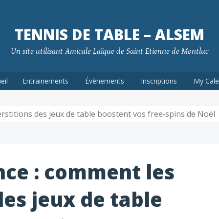
TENNIS DE TABLE – ALSEM
Un site utilisant Amicale Laïque de Saint Etienne de Montluc
eil
Entrainements
Évènements
Inscriptions
My Cale
stitions des jeux de table boostent vos free‑spins de Noël
ce : comment les
des jeux de table