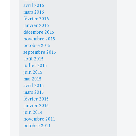
avril 2016
mars 2016
février 2016
janvier 2016
décembre 2015
novembre 2015
octobre 2015
septembre 2015
août 2015
juillet 2015
juin 2015
mai 2015
avril 2015
mars 2015
février 2015
janvier 2015
juin 2014
novembre 2011
octobre 2011