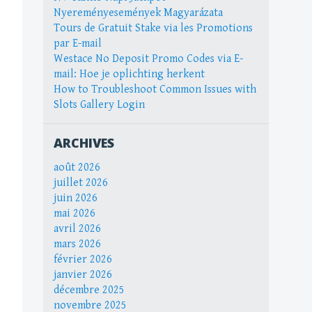
Nyereményesemények Magyarázata
Tours de Gratuit Stake via les Promotions
par E-mail
Westace No Deposit Promo Codes via E-
mail: Hoe je oplichting herkent
How to Troubleshoot Common Issues with
Slots Gallery Login
ARCHIVES
août 2026
juillet 2026
juin 2026
mai 2026
avril 2026
mars 2026
février 2026
janvier 2026
décembre 2025
novembre 2025