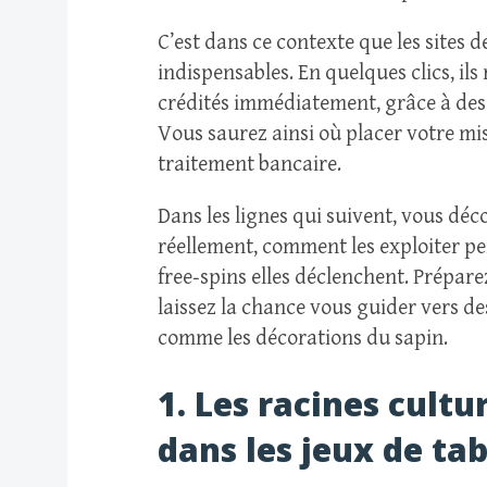
C’est dans ce contexte que les site
indispensables. En quelques clics, ils
crédités immédiatement, grâce à de
Vous saurez ainsi où placer votre mi
traitement bancaire.
Dans les lignes qui suivent, vous déc
réellement, comment les exploiter pe
free‑spins elles déclenchent. Prépare
laissez la chance vous guider vers des
comme les décorations du sapin.
1. Les racines cult
dans les jeux de tab