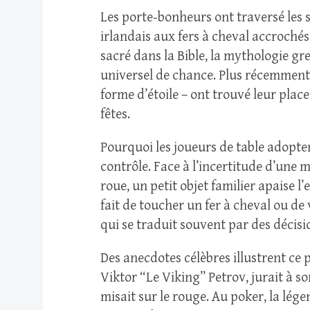
Les porte‑bonheurs ont traversé les si
irlandais aux fers à cheval accrochés
sacré dans la Bible, la mythologie gr
universel de chance. Plus récemment
forme d’étoile – ont trouvé leur place
fêtes.
Pourquoi les joueurs de table adoptent
contrôle. Face à l’incertitude d’une m
roue, un petit objet familier apaise l’e
fait de toucher un fer à cheval ou de 
qui se traduit souvent par des décisi
Des anecdotes célèbres illustrent ce
Viktor “Le Viking” Petrov, jurait à s
misait sur le rouge. Au poker, la lé