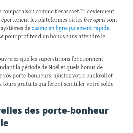
s de comparaison comme Kerascoet.Fr deviennent
 répertorient les plateformes où les
free‑spins
sont
s systèmes de
casino en ligne paiement rapide
.
se pour profiter d’un bonus sans attendre le
ouvrirez quelles superstitions fonctionnent
ndant la période de Noël et quels bonus de
z vos porte‑bonheurs, ajustez votre bankroll et
 tours gratuits qui feront scintiller votre solde
urelles des porte‑bonheur
le