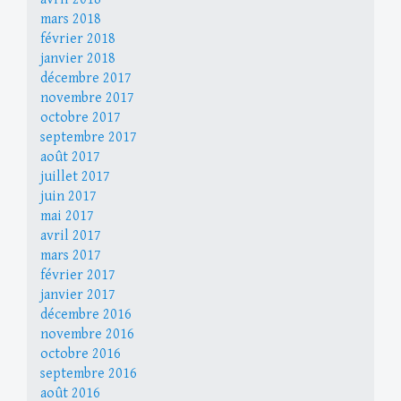
mars 2018
février 2018
janvier 2018
décembre 2017
novembre 2017
octobre 2017
septembre 2017
août 2017
juillet 2017
juin 2017
mai 2017
avril 2017
mars 2017
février 2017
janvier 2017
décembre 2016
novembre 2016
octobre 2016
septembre 2016
août 2016