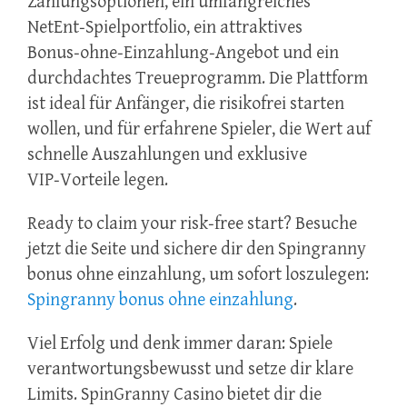
Zahlungsoptionen, ein umfangreiches
NetEnt‑Spielportfolio, ein attraktives
Bonus‑ohne‑Einzahlung‑Angebot und ein
durchdachtes Treueprogramm. Die Plattform
ist ideal für Anfänger, die risikofrei starten
wollen, und für erfahrene Spieler, die Wert auf
schnelle Auszahlungen und exklusive
VIP‑Vorteile legen.
Ready to claim your risk‑free start? Besuche
jetzt die Seite und sichere dir den Spingranny
bonus ohne einzahlung, um sofort loszulegen:
Spingranny bonus ohne einzahlung
.
Viel Erfolg und denk immer daran: Spiele
verantwortungsbewusst und setze dir klare
Limits. SpinGranny Casino bietet dir die