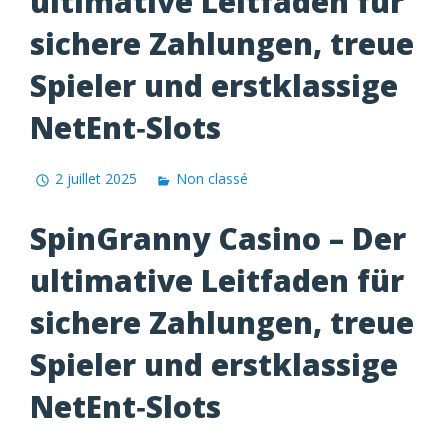
ultimative Leitfaden für
sichere Zahlungen, treue
Spieler und erstklassige
NetEnt‑Slots
2 juillet 2025
Non classé
SpinGranny Casino – Der
ultimative Leitfaden für
sichere Zahlungen, treue
Spieler und erstklassige
NetEnt‑Slots