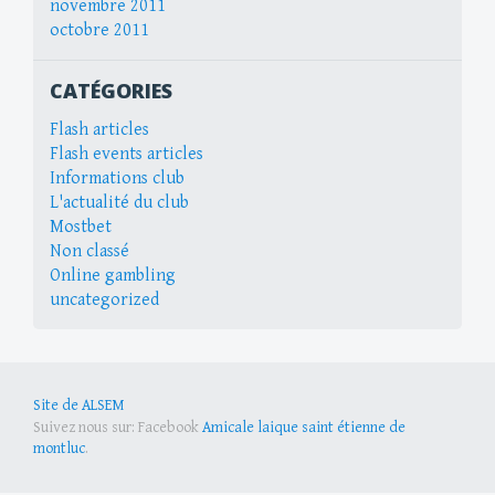
novembre 2011
octobre 2011
CATÉGORIES
Flash articles
Flash events articles
Informations club
L'actualité du club
Mostbet
Non classé
Online gambling
uncategorized
Site de ALSEM
Suivez nous sur: Facebook
Amicale laique saint étienne de
montluc
.