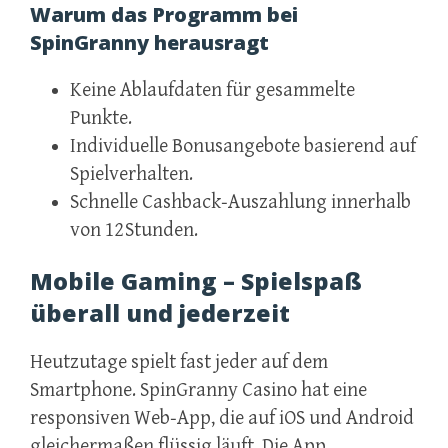
Warum das Programm bei
SpinGranny herausragt
Keine Ablaufdaten für gesammelte
Punkte.
Individuelle Bonusangebote basierend auf
Spielverhalten.
Schnelle Cashback‑Auszahlung innerhalb
von 12 Stunden.
Mobile Gaming – Spielspaß
überall und jederzeit
Heutzutage spielt fast jeder auf dem
Smartphone. SpinGranny Casino hat eine
responsiven Web‑App, die auf iOS und Android
gleichermaßen flüssig läuft. Die App