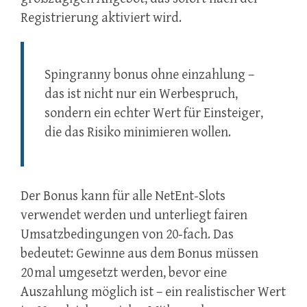
Registrierung aktiviert wird.
Spingranny bonus ohne einzahlung –
das ist nicht nur ein Werbespruch,
sondern ein echter Wert für Einsteiger,
die das Risiko minimieren wollen.
Der Bonus kann für alle NetEnt‑Slots
verwendet werden und unterliegt fairen
Umsatzbedingungen von 20‑fach. Das
bedeutet: Gewinne aus dem Bonus müssen
20 mal umgesetzt werden, bevor eine
Auszahlung möglich ist – ein realistischer Wert