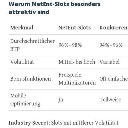
Warum NetEnt‑Slots besonders
attraktiv sind
Merkmal
NetEnt‑Slots
Konkurren
Durchschnittlicher
96 % – 98 %
94 % – 96 %
RTP
Volatilität
Mittel‑ bis hoch
Variabel
Freispiele,
Bonusfunktionen
Oft einfache
Multiplikatoren
Mobile
Ja
Teilweise
Optimierung
Industry Secret:
Slots mit mittlerer Volatilität