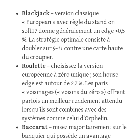
Blackjack
– version classique
« European » avec règle du stand on
soft17 donne généralement un edge <0,5
%. La stratégie optimale consiste à
doubler sur
9–11
contre une carte haute
du croupier.
Roulette
– choisissez la version
européenne à zéro unique ; son house
edge est autour de
2,7 %
. Les paris
« voisinage» (« voisins du zéro ») offrent
parfois un meilleur rendement attendu
lorsqu’ils sont combinés avec des
systèmes comme celui d’Orphelin.
Baccarat
– misez majoritairement sur le
banquier qui possède un avantage