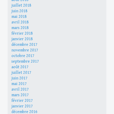
juillet 2018
juin 2018
mai 2018
avril 2018
mars 2018
février 2018
janvier 2018
décembre 2017
novembre 2017
octobre 2017
septembre 2017
août 2017
juillet 2017
juin 2017
mai 2017
avril 2017
mars 2017
février 2017
janvier 2017
décembre 2016