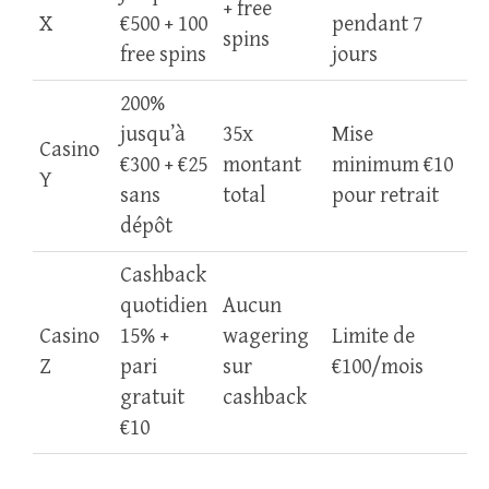
+ free
X
€500 + 100
pendant 7
spins
free spins
jours
200%
jusqu’à
35x
Mise
Casino
€300 + €25
montant
minimum €10
Y
sans
total
pour retrait
dépôt
Cashback
quotidien
Aucun
Casino
15% +
wagering
Limite de
Z
pari
sur
€100/mois
gratuit
cashback
€10