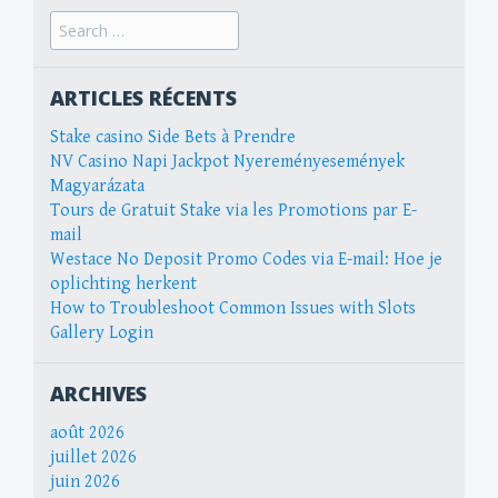
Search
for:
ARTICLES RÉCENTS
Stake casino Side Bets à Prendre
NV Casino Napi Jackpot Nyereményesemények
Magyarázata
Tours de Gratuit Stake via les Promotions par E-
mail
Westace No Deposit Promo Codes via E-mail: Hoe je
oplichting herkent
How to Troubleshoot Common Issues with Slots
Gallery Login
ARCHIVES
août 2026
juillet 2026
juin 2026