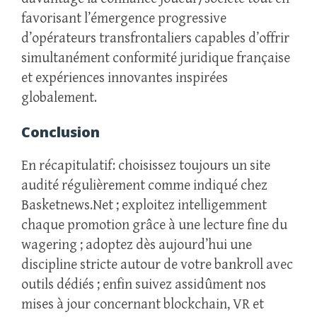
favorisant l’émergence progressive
d’opérateurs transfrontaliers capables d’offrir
simultanément conformité juridique française
et expériences innovantes inspirées
globalement.
Conclusion
En récapitulatif : choisissez toujours un site
audité régulièrement comme indiqué chez
Basketnews.Net ; exploitez intelligemment
chaque promotion grâce à une lecture fine du
wagering ; adoptez dès aujourd’hui une
discipline stricte autour de votre bankroll avec
outils dédiés ; enfin suivez assidûment nos
mises à jour concernant blockchain, VR et