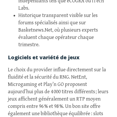
indépendants tels que eCOGRA ou iTech
Labs.
Historique transparent visible sur les
forums spécialisés ainsi que sur
Basketnews.Net, où plusieurs experts
évaluent chaque opérateur chaque
trimestre.
Logiciels et variété de jeux
Le choix du provider influe directement sur la
fluidité et la sécurité du RNG. NetEnt,
Microgaming et Play’n GO proposent
aujourd’hui plus de 4 000 titres différents ; leurs
jeux affichent généralement un RTP moyen
compris entre 96 % et 98 %. Un bon site offre
également une bibliothèque équilibrée : slots