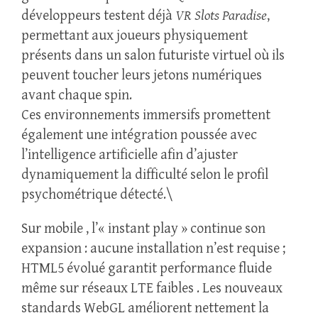
développeurs testent déjà
VR Slots Paradise
,
permettant aux joueurs physiquement
présents dans un salon futuriste virtuel où ils
peuvent toucher leurs jetons numériques
avant chaque spin.
Ces environnements immersifs promettent
également une intégration poussée avec
l’intelligence artificielle afin d’ajuster
dynamiquement la difficulté selon le profil
psychométrique détecté.\
Sur mobile , l’« instant play » continue son
expansion : aucune installation n’est requise ;
HTML5 évolué garantit performance fluide
même sur réseaux LTE faibles . Les nouveaux
standards WebGL améliorent nettement la