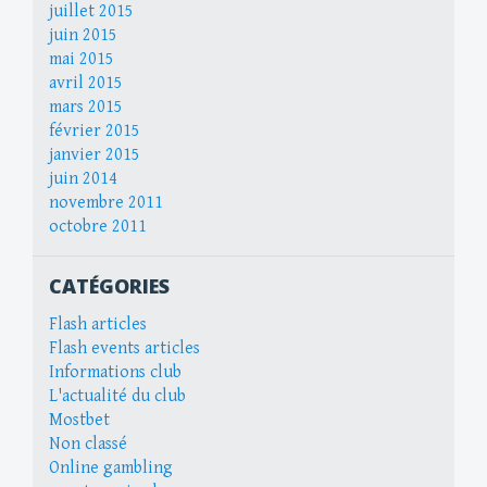
juillet 2015
juin 2015
mai 2015
avril 2015
mars 2015
février 2015
janvier 2015
juin 2014
novembre 2011
octobre 2011
CATÉGORIES
Flash articles
Flash events articles
Informations club
L'actualité du club
Mostbet
Non classé
Online gambling