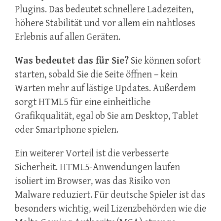
Plugins. Das bedeutet schnellere Ladezeiten,
höhere Stabilität und vor allem ein nahtloses
Erlebnis auf allen Geräten.
Was bedeutet das für Sie?
Sie können sofort
starten, sobald Sie die Seite öffnen – kein
Warten mehr auf lästige Updates. Außerdem
sorgt HTML5 für eine einheitliche
Grafikqualität, egal ob Sie am Desktop, Tablet
oder Smartphone spielen.
Ein weiterer Vorteil ist die verbesserte
Sicherheit. HTML5‑Anwendungen laufen
isoliert im Browser, was das Risiko von
Malware reduziert. Für deutsche Spieler ist das
besonders wichtig, weil Lizenzbehörden wie die