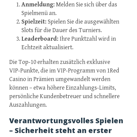
Anmeldung:
Melden Sie sich über das
Spielmenü an.
Spielzeit:
Spielen Sie die ausgewählten
Slots für die Dauer des Turniers.
Leaderboard:
Ihre Punktzahl wird in
Echtzeit aktualisiert.
Die Top‑10 erhalten zusätzlich exklusive
VIP‑Punkte, die im VIP‑Programm von 1Red
Casino in Prämien umgewandelt werden
können – etwa höhere Einzahlungs‑Limits,
persönliche Kundenbetreuer und schnellere
Auszahlungen.
Verantwortungsvolles Spielen
– Sicherheit steht an erster