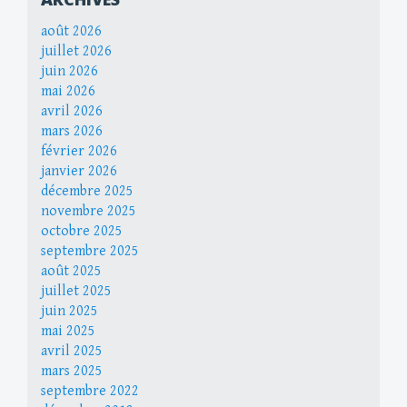
août 2026
juillet 2026
juin 2026
mai 2026
avril 2026
mars 2026
février 2026
janvier 2026
décembre 2025
novembre 2025
octobre 2025
septembre 2025
août 2025
juillet 2025
juin 2025
mai 2025
avril 2025
mars 2025
septembre 2022