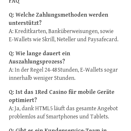
FAQ
Q: Welche Zahlungsmethoden werden
unterstützt?
A: Kreditkarten, Banküberweisungen, sowie
E‑Wallets wie Skrill, Neteller und Paysafecard.
Q: Wie lange dauert ein
Auszahlungsprozess?
A: In der Regel 24‑48 Stunden, E‑Wallets sogar
innerhalb weniger Stunden.
Q: Ist das 1Red Casino für mobile Geräte
optimiert?
A: Ja, dank HTML5 läuft das gesamte Angebot
problemlos auf Smartphones und Tablets.
Q: Gibt es ein Kundenservice‑Team in