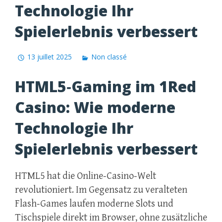
Technologie Ihr
Spielerlebnis verbessert
13 juillet 2025
Non classé
HTML5‑Gaming im 1Red
Casino: Wie moderne
Technologie Ihr
Spielerlebnis verbessert
HTML5 hat die Online‑Casino‑Welt
revolutioniert. Im Gegensatz zu veralteten
Flash‑Games laufen moderne Slots und
Tischspiele direkt im Browser, ohne zusätzliche