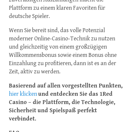
Plattform zu einem klaren Favoriten für
deutsche Spieler.
Wenn Sie bereit sind, das volle Potenzial
moderner Online‑Casino‑Technik zu nutzen
und gleichzeitig von einem großzügigen
Willkommensbonus sowie einem Bonus ohne
Einzahlung zu profitieren, dann ist es an der
Zeit, aktiv zu werden.
Basierend auf allen vorgestellten Punkten,
hier klicken
und entdecken Sie das 1Red
Casino – die Plattform, die Technologie,
Sicherheit und Spielspaß perfekt
verbindet.