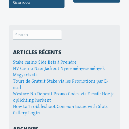
Sicurezza
Search
for:
ARTICLES RÉCENTS
Stake casino Side Bets à Prendre
NV Casino Napi Jackpot Nyereményesemények
Magyarázata
Tours de Gratuit Stake via les Promotions par E-
mail
Westace No Deposit Promo Codes via E-mail: Hoe je
oplichting herkent
How to Troubleshoot Common Issues with Slots
Gallery Login
ARCHIVES