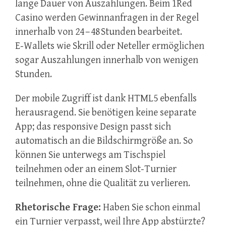
lange Dauer von Auszahlungen. Beim 1Red
Casino werden Gewinnanfragen in der Regel
innerhalb von 24 – 48 Stunden bearbeitet.
E‑Wallets wie Skrill oder Neteller ermöglichen
sogar Auszahlungen innerhalb von wenigen
Stunden.
Der mobile Zugriff ist dank HTML5 ebenfalls
herausragend. Sie benötigen keine separate
App; das responsive Design passt sich
automatisch an die Bildschirmgröße an. So
können Sie unterwegs am Tischspiel
teilnehmen oder an einem Slot‑Turnier
teilnehmen, ohne die Qualität zu verlieren.
Rhetorische Frage:
Haben Sie schon einmal
ein Turnier verpasst, weil Ihre App abstürzte?