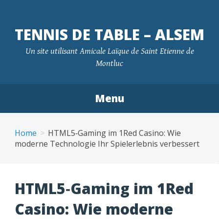
TENNIS DE TABLE – ALSEM
Un site utilisant Amicale Laïque de Saint Etienne de
Montluc
Menu
Skip
to
Home
HTML5‑Gaming im 1Red Casino: Wie
content
moderne Technologie Ihr Spielerlebnis verbessert
HTML5‑Gaming im 1Red
Casino: Wie moderne