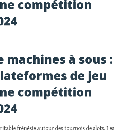
une compétition
024
e machines à sous :
lateformes de jeu
une compétition
024
itable frénésie autour des tournois de slots. Les