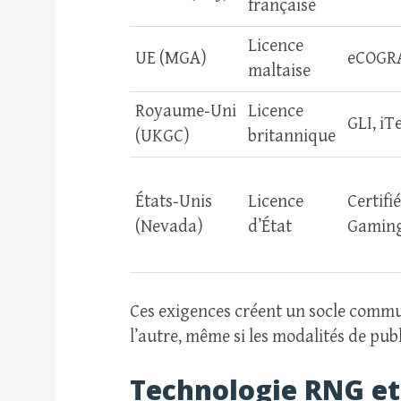
française
Licence
UE (MGA)
eCOGRA
maltaise
Royaume‑Uni
Licence
GLI, iT
(UKGC)
britannique
États‑Unis
Licence
Certifi
(Nevada)
d’État
Gaming
Ces exigences créent un socle commu
l’autre, même si les modalités de publ
Technologie RNG et