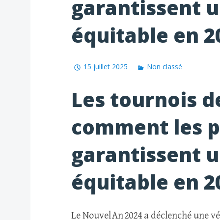
garantissent 
équitable en 2
15 juillet 2025
Non classé
Les tournois d
comment les p
garantissent 
équitable en 2
Le Nouvel An 2024 a déclenché une vér