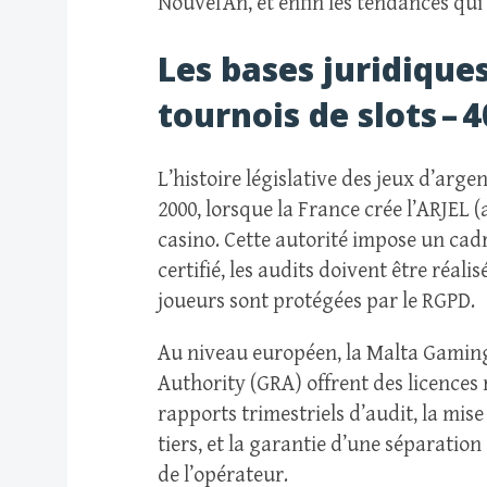
Nouvel An, et enfin les tendances qui
Les bases juridique
tournois de slots – 
L’histoire législative des jeux d’arg
2000, lorsque la France crée l’ARJEL (
casino. Cette autorité impose un cadr
certifié, les audits doivent être réal
joueurs sont protégées par le RGPD.
Au niveau européen, la Malta Gaming
Authority (GRA) offrent des licences 
rapports trimestriels d’audit, la mise
tiers, et la garantie d’une séparation 
de l’opérateur.