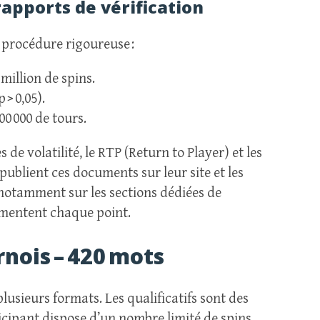
apports de vérification
 procédure rigoureuse :
million de spins.
 > 0,05).
0 000 de tours.
 de volatilité, le RTP (Return to Player) et les
publient ces documents sur leur site et les
 notamment sur les sections dédiées de
ommentent chaque point.
nois – 420 mots
plusieurs formats. Les qualificatifs sont des
cipant dispose d’un nombre limité de spins