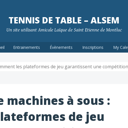
TENNIS DE TABLE – ALSEM
Un site utilisant Amicale Laïque de Saint Etienne de Montluc
eil
Entrainements
Évènements
Inscriptions
My Cale
omment les plateformes de jeu garantissent une compétition
e machines à sous :
lateformes de jeu