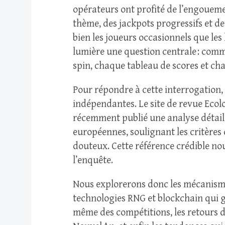
opérateurs ont profité de l’engoueme
thème, des jackpots progressifs et d
bien les joueurs occasionnels que les 
lumière une question centrale : comm
spin, chaque tableau de scores et ch
Pour répondre à cette interrogation, 
indépendantes. Le site de revue Ecolo 
récemment publié une analyse détail
européennes, soulignant les critères 
douteux. Cette référence crédible nou
l’enquête.
Nous explorerons donc les mécanismes
technologies RNG et blockchain qui g
même des compétitions, les retours 