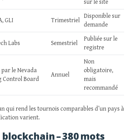
sur le site
Disponible sur
, GLI
Trimestriel
demande
Publiée sur le
ech Labs
Semestriel
registre
Non
é par le Nevada
obligatoire,
Annuel
 Control Board
mais
recommandé
n qui rend les tournois comparables d’un pays à
ication varient.
 blockchain – 380 mots