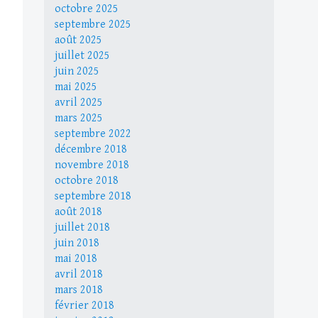
octobre 2025
septembre 2025
août 2025
juillet 2025
juin 2025
mai 2025
avril 2025
mars 2025
septembre 2022
décembre 2018
novembre 2018
octobre 2018
septembre 2018
août 2018
juillet 2018
juin 2018
mai 2018
avril 2018
mars 2018
février 2018