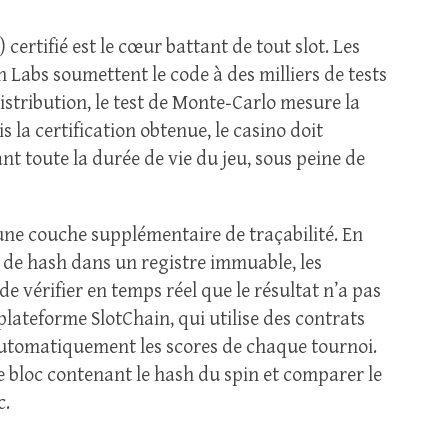
tifié est le cœur battant de tout slot. Les
abs soumettent le code à des milliers de tests
 distribution, le test de Monte‑Carlo mesure la
is la certification obtenue, le casino doit
 toute la durée de vie du jeu, sous peine de
 une couche supplémentaire de traçabilité. En
 de hash dans un registre immuable, les
 vérifier en temps réel que le résultat n’a pas
plateforme SlotChain, qui utilise des contrats
automatiquement les scores de chaque tournoi.
e bloc contenant le hash du spin et comparer le
c.