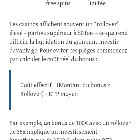
free spins
limitée
Les casinos affichent souvent un “rollover”
élevé – parfois supérieur à 50 fois – ce qui rend
difficile la liquidation du gain sans investir
davantage. Pour éviter ces pièges commencez
par calculer le coût réel du bonus :
Coût effectif = (Montant du bonus ×
Rollover) ÷ RTP moyen
Par exemple, un bonus de 100 € avec un rollover
de 35x implique un investissement