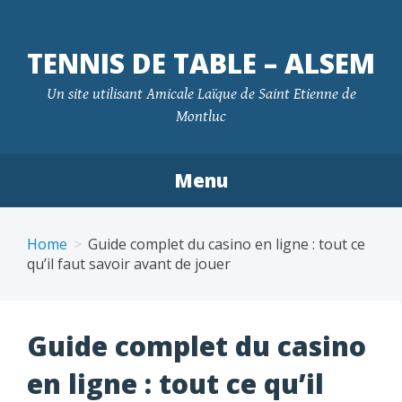
TENNIS DE TABLE – ALSEM
Un site utilisant Amicale Laïque de Saint Etienne de
Montluc
Menu
Skip
to
Home
Guide complet du casino en ligne : tout ce
content
qu’il faut savoir avant de jouer
Guide complet du casino
en ligne : tout ce qu’il