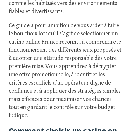
comme les habitués vers des environnements
fiables et divertissants.
Ce guide a pour ambition de vous aider à faire
le bon choix lorsqu’il s’agit de sélectionner un
casino online France reconnu, à comprendre le
fonctionnement des différents jeux proposés et
à adopter une attitude responsable dès votre
première mise. Vous apprendrez à décrypter
une offre promotionnelle, à identifier les
critères essentiels d’un opérateur digne de
confiance et à appliquer des stratégies simples
mais efficaces pour maximiser vos chances
tout en gardant le contrôle sur votre budget
ludique.
Comment choisir un casino en