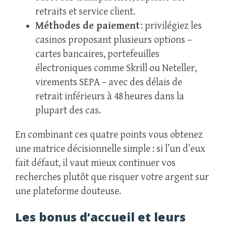
retraits et service client.
Méthodes de paiement
: privilégiez les
casinos proposant plusieurs options –
cartes bancaires, portefeuilles
électroniques comme Skrill ou Neteller,
virements SEPA – avec des délais de
retrait inférieurs à 48 heures dans la
plupart des cas.
En combinant ces quatre points vous obtenez
une matrice décisionnelle simple : si l’un d’eux
fait défaut, il vaut mieux continuer vos
recherches plutôt que risquer votre argent sur
une plateforme douteuse.
Les bonus d’accueil et leurs