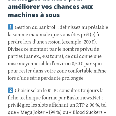
améliorer vos chances aux
machines à sous
Gestion du bankroll : définissez au préalable
la somme maximale que vous êtes prêt(e) à
perdre lors d’une session (exemple : 200 €).
Divisez ce montant par le nombre prévu de
parties (par ex., 400 tours), ce qui donne une
mise moyenne cible d’environ 0,50 € par spin
pour rester dans votre zone confortable même
lors d’une série perdante prolongée.
Choisir selon le RTP : consultez toujours la
fiche technique fournie par Basketnews.Net ;
privilégiez les slots affichant un RTP ≥ 96 %, tel
que « Mega Joker » (99 %) ou « Blood Suckers »