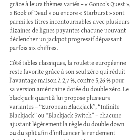
grâce à leurs thèmes variés – « Gonzo’s Quest »,
« Book of Dead » ou encore « Starburst » sont
parmi les titres incontournables avec plusieurs
dizaines de lignes payantes chacune pouvant
déclencher un jackpot progressif dépassant
parfois six chiffres.
Côté tables classiques, la roulette européenne
reste favorite grâce à son seul zéro qui réduit
l’avantage maison à 2,7 %, contre 5,26 % pour
sa version américaine dotée du double zéro. Le
blackjack quant à lui propose plusieurs
variantes – “European Blackjack”, “Infinite
Blackjack” ou “Blackjack Switch” – chacune
ajustant légèrement la règle du double down
ou du split afin d’influencer le rendement