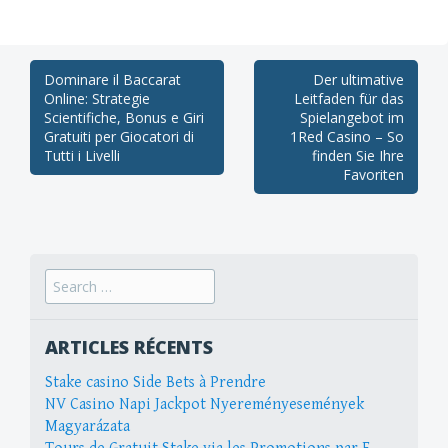
Post
Dominare il Baccarat
Der ultimative
Online: Strategie
Leitfaden für das
navigation
Scientifiche, Bonus e Giri
Spielangebot im
Gratuiti per Giocatori di
1Red Casino – So
Tutti i Livelli
finden Sie Ihre
Favoriten
Search
for:
ARTICLES RÉCENTS
Stake casino Side Bets à Prendre
NV Casino Napi Jackpot Nyereményesemények
Magyarázata