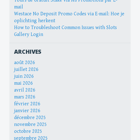
Tours de Gratuit Stake via les Promotions par E-
mail
Westace No Deposit Promo Codes via E-mail: Hoe je
oplichting herkent
How to Troubleshoot Common Issues with Slots
Gallery Login
ARCHIVES
août 2026
juillet 2026
juin 2026
mai 2026
avril 2026
mars 2026
février 2026
janvier 2026
décembre 2025
novembre 2025
octobre 2025
septembre 2025