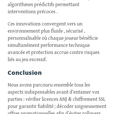
algorithmes prédictifs permettant
interventions précoces .
Ces innovations convergent vers un
environnement plus fluide , sécurisé ,
personnalisable où chaque joueur bénéficie
simultanément performance technique
avancée et protection accrue contre risques
liés au jeu excessif.
Conclusion
Nous avons parcouru ensemble tous les
aspects indispensables avant d’entamer vos
parties : vérifier licences ANJ & chiffrement SSL
pour garantir fiabilité ; décoder soigneusement
offres promotionnelles afin d’éviter rollovers