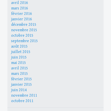
avril 2016
mars 2016
février 2016
janvier 2016
décembre 2015
novembre 2015
octobre 2015
septembre 2015
août 2015
juillet 2015
juin 2015
mai 2015
avril 2015
mars 2015
février 2015
janvier 2015
juin 2014
novembre 2011
octobre 2011