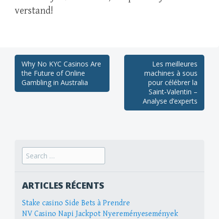
verstand!
Post
Why No KYC Casinos Are
Les meilleures
the Future of Online
machines à sous
navigation
Gambling in Australia
pour célébrer la
Saint‑Valentin –
Analyse d’experts
Search
for:
ARTICLES RÉCENTS
Stake casino Side Bets à Prendre
NV Casino Napi Jackpot Nyereményesemények