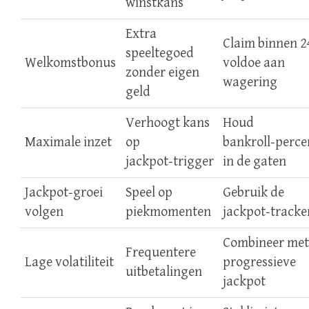
winstkans
Extra
Claim binnen 24
speeltegoed
Welkomstbonus
voldoe aan
zonder eigen
wagering
geld
Verhoogt kans
Houd
Maximale inzet
op
bankroll‑perc
jackpot‑trigger
in de gaten
Jackpot‑groei
Speel op
Gebruik de
volgen
piekmomenten
jackpot‑tracke
Combineer me
Frequentere
Lage volatiliteit
progressieve
uitbetalingen
jackpot