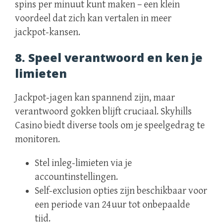
spins per minuut kunt maken – een klein
voordeel dat zich kan vertalen in meer
jackpot‑kansen.
8. Speel verantwoord en ken je
limieten
Jackpot‑jagen kan spannend zijn, maar
verantwoord gokken blijft cruciaal. Skyhills
Casino biedt diverse tools om je speelgedrag te
monitoren.
Stel inleg‑limieten via je
accountinstellingen.
Self‑exclusion opties zijn beschikbaar voor
een periode van 24 uur tot onbepaalde
tijd.