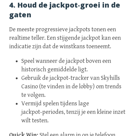
4. Houd de jackpot‑groei in de
gaten
De meeste progressieve jackpots tonen een
realtime teller. Een stijgende jackpot kan een
indicatie zijn dat de winstkans toeneemt.
Speel wanneer de jackpot boven een
historisch gemiddelde ligt.
Gebruik de jackpot‑tracker van Skyhills
Casino (te vinden in de lobby) om trends
te volgen.
Vermijd spelen tijdens lage
jackpot‑periodes, tenzij je een kleine inzet
wilt testen.
Quick Win:
Stel een alarm in op je telefoon