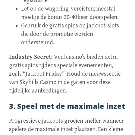
registratie.
Let op de wagering‑vereisten; meestal
moet je de bonus 30‑40 keer doorspelen.
Gebruik de gratis spins op jackpot‑slots
die door de promotie worden
ondersteund.
Industry Secret:
Veel casino’s bieden extra
gratis spins tijdens speciale evenementen,
zoals “Jackpot Friday”. Houd de nieuwssectie
van Skyhills Casino in de gaten voor deze
tijdelijke aanbiedingen.
3. Speel met de maximale inzet
Progressieve jackpots groeien sneller wanneer
spelers de maximale inzet plaatsen. Een kleine