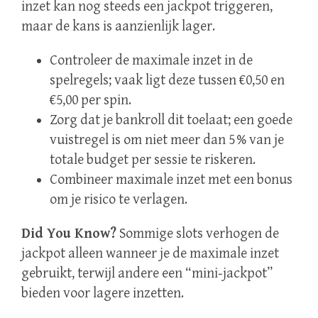
inzet kan nog steeds een jackpot triggeren,
maar de kans is aanzienlijk lager.
Controleer de maximale inzet in de
spelregels; vaak ligt deze tussen €0,50 en
€5,00 per spin.
Zorg dat je bankroll dit toelaat; een goede
vuistregel is om niet meer dan 5 % van je
totale budget per sessie te riskeren.
Combineer maximale inzet met een bonus
om je risico te verlagen.
Did You Know?
Sommige slots verhogen de
jackpot alleen wanneer je de maximale inzet
gebruikt, terwijl andere een “mini‑jackpot”
bieden voor lagere inzetten.