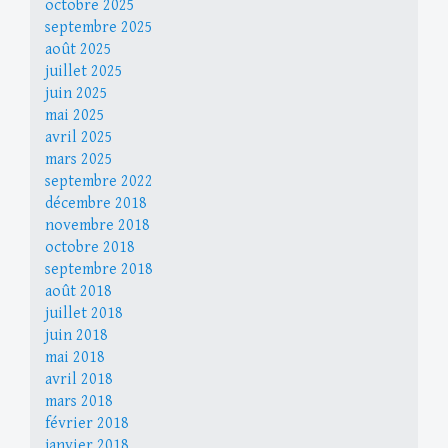
octobre 2025
septembre 2025
août 2025
juillet 2025
juin 2025
mai 2025
avril 2025
mars 2025
septembre 2022
décembre 2018
novembre 2018
octobre 2018
septembre 2018
août 2018
juillet 2018
juin 2018
mai 2018
avril 2018
mars 2018
février 2018
janvier 2018