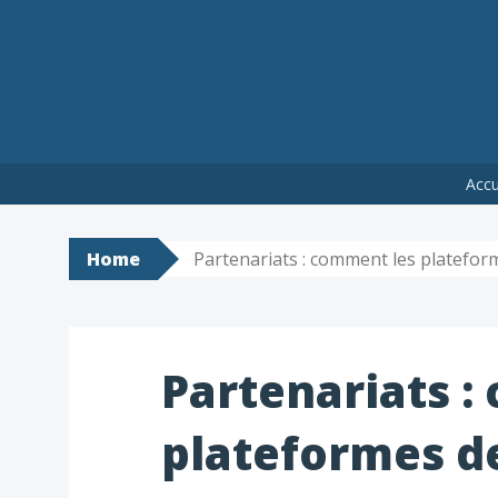
Skip
Accu
to
content
Home
Partenariats : comment les platefor
Partenariats :
plateformes d