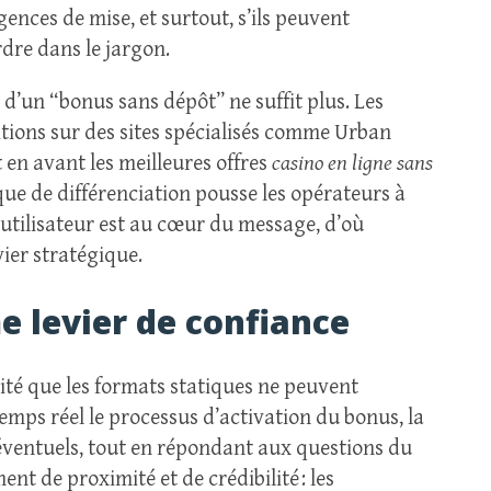
gences de mise, et surtout, s’ils peuvent
rdre dans le jargon.
d’un “bonus sans dépôt” ne suffit plus. Les
ions sur des sites spécialisés comme Urban
 en avant les meilleures offres
casino en ligne sans
ue de différenciation pousse les opérateurs à
utilisateur est au cœur du message, d’où
ier stratégique.
 levier de confiance
ité que les formats statiques ne peuvent
mps réel le processus d’activation du bonus, la
 éventuels, tout en répondant aux questions du
ent de proximité et de crédibilité : les