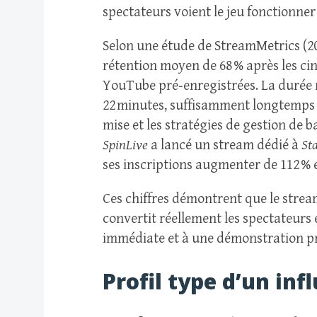
spectateurs voient le jeu fonctionner 
Selon une étude de StreamMetrics (202
rétention moyen de 68 % après les ci
YouTube pré‑enregistrées. La durée
22 minutes, suffisamment longtemps 
mise et les stratégies de gestion de 
SpinLive
a lancé un stream dédié à
St
ses inscriptions augmenter de 112 % e
Ces chiffres démontrent que le streami
convertit réellement les spectateurs 
immédiate et à une démonstration p
Profil type d’un inf