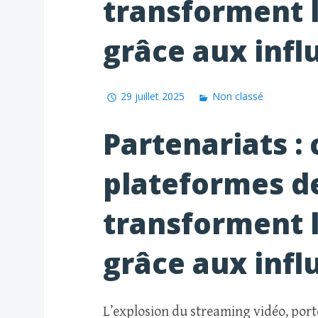
transforment l
grâce aux infl
29 juillet 2025
Non classé
Partenariats :
plateformes d
transforment l
grâce aux infl
L’explosion du streaming vidéo, por