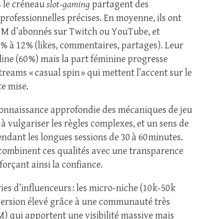
s le créneau
slot‑gaming
partagent des
rofessionnelles précises. En moyenne, ils ont
 2 M d’abonnés sur Twitch ou YouTube, et
% à 12 % (likes, commentaires, partages). Leur
ne (60 %) mais la part féminine progresse
ams « casual spin » qui mettent l’accent sur le
te mise.
 connaissance approfondie des mécaniques de jeu
é à vulgariser les règles complexes, et un sens de
ndant les longues sessions de 30 à 60 minutes.
 combinent ces qualités avec une transparence
forçant ainsi la confiance.
es d’influenceurs : les micro‑niche (10 k‑50 k
version élevé grâce à une communauté très
M) qui apportent une visibilité massive mais