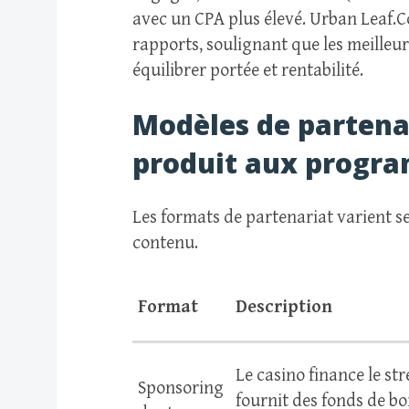
avec un CPA plus élevé. Urban Leaf.C
rapports, soulignant que les meilleu
équilibrer portée et rentabilité.
Modèles de partena
produit aux progra
Les formats de partenariat varient se
contenu.
Format
Description
Le casino finance le st
Sponsoring
fournit des fonds de bo