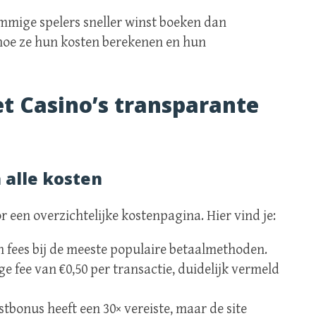
mmige spelers sneller winst boeken dan
hoe ze hun kosten berekenen en hun
et Casino’s transparante
 alle kosten
 een overzichtelijke kostenpagina. Hier vind je:
 fees bij de meeste populaire betaalmethoden.
ge fee van €0,50 per transactie, duidelijk vermeld
bonus heeft een 30× vereiste, maar de site