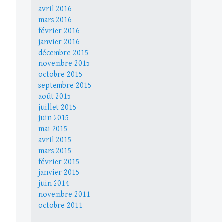
avril 2016
mars 2016
février 2016
janvier 2016
décembre 2015
novembre 2015
octobre 2015
septembre 2015
août 2015
juillet 2015
juin 2015
mai 2015
avril 2015
mars 2015
février 2015
janvier 2015
juin 2014
novembre 2011
octobre 2011