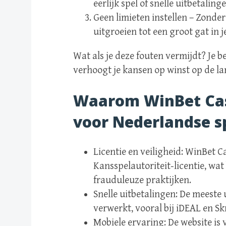
eerlijk spel of snelle uitbetalinge
Geen limieten instellen – Zonder
uitgroeien tot een groot gat in j
Wat als je deze fouten vermijdt? Je b
verhoogt je kansen op winst op de la
Waarom WinBet Casi
voor Nederlandse s
Licentie en veiligheid: WinBet 
Kansspelautoriteit‑licentie, wa
frauduleuze praktijken.
Snelle uitbetalingen: De meest
verwerkt, vooral bij iDEAL en Skr
Mobiele ervaring: De website is