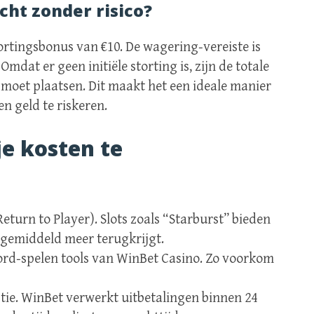
cht zonder risico?
ortingsbonus van €10. De wagering‑vereiste is
Omdat er geen initiële storting is, zijn de totale
lf moet plaatsen. Dit maakt het een ideale manier
n geld te riskeren.
je kosten te
eturn to Player). Slots zoals “Starburst” bieden
 gemiddeld meer terugkrijgt.
oord‑spelen tools van WinBet Casino. Zo voorkom
ptie. WinBet verwerkt uitbetalingen binnen 24