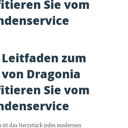
fitieren Sie vom
ndenservice
 Leitfaden zum
 von Dragonia
fitieren Sie vom
ndenservice
ist das Herzstück jedes modernen