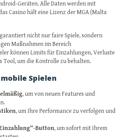
Android‑Geräten. Alle Daten werden mit
as Casino hält eine Lizenz der MGA (Malta
arantiert nicht nur faire Spiele, sondern
rengen Maßnahmen im Bereich
ieler können Limits für Einzahlungen, Verluste
es Tool, um die Kontrolle zu behalten.
 mobile Spielen
gelmäßig
, um von neuen Features und
n.
stiken
, um Ihre Performance zu verfolgen und
‑Einzahlung“-Button
, um sofort mit Ihrem
starten.