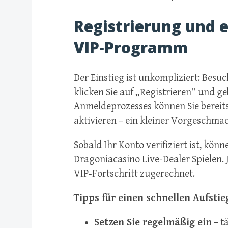
Registrierung und er
VIP‑Programm
Der Einstieg ist unkompliziert: Besuc
klicken Sie auf „Registrieren“ und g
Anmeldeprozesses können Sie bereit
aktivieren – ein kleiner Vorgeschmac
Sobald Ihr Konto verifiziert ist, kön
Dragoniacasino Live‑Dealer Spielen.
VIP‑Fortschritt zugerechnet.
Tipps für einen schnellen Aufstie
Setzen Sie regelmäßig ein
– tä