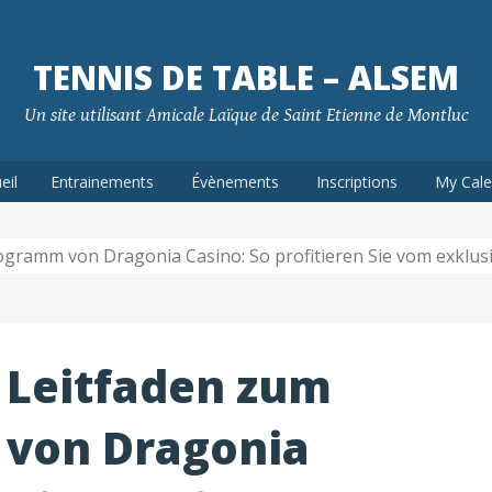
TENNIS DE TABLE – ALSEM
Un site utilisant Amicale Laïque de Saint Etienne de Montluc
eil
Entrainements
Évènements
Inscriptions
My Cale
rogramm von Dragonia Casino: So profitieren Sie vom exklu
 Leitfaden zum
 von Dragonia