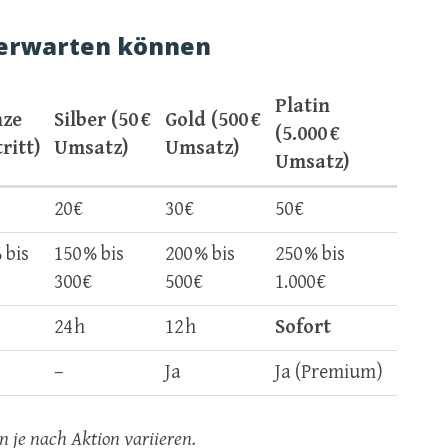
d erwarten können
Platin
nze
Silber (50 €
Gold (500 €
(5.000 €
ritt)
Umsatz)
Umsatz)
Umsatz)
20 €
30 €
50 €
 bis
150 % bis
200 % bis
250 % bis
300 €
500 €
1.000 €
24 h
12 h
Sofort
–
Ja
Ja (Premium)
n je nach Aktion variieren.