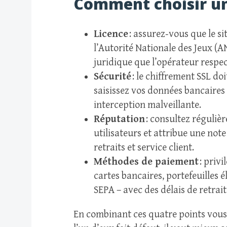
Comment choisir un 
Licence
: assurez‑vous que le si
l’Autorité Nationale des Jeux (A
juridique que l’opérateur respect
Sécurité
: le chiffrement SSL do
saisissez vos données bancaires
interception malveillante.
Réputation
: consultez réguliè
utilisateurs et attribue une not
retraits et service client.
Méthodes de paiement
: privi
cartes bancaires, portefeuilles 
SEPA – avec des délais de retrait
En combinant ces quatre points vous 