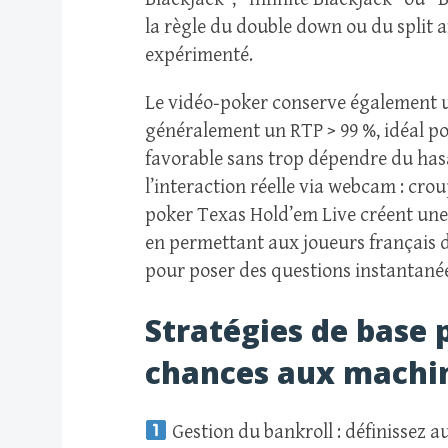
la règle du double down ou du split a
expérimenté.
Le vidéo‑poker conserve également une
généralement un RTP > 99 %, idéal 
favorable sans trop dépendre du hasar
l’interaction réelle via webcam : cro
poker Texas Hold’em Live créent une
en permettant aux joueurs français d’u
pour poser des questions instantané
Stratégies de base 
chances aux machin
Gestion du bankroll : définissez 