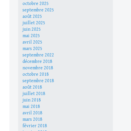
octobre 2025
septembre 2025
août 2025
juillet 2025
juin 2025
mai 2025
avril 2025
mars 2025
septembre 2022
décembre 2018
novembre 2018
octobre 2018
septembre 2018
août 2018
juillet 2018
juin 2018
mai 2018
avril 2018
mars 2018
février 2018