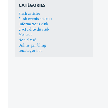
CATÉGORIES
Flash articles
Flash events articles
Informations club
L'actualité du club
Mostbet
Non classé
Online gambling
uncategorized