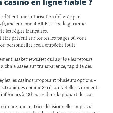
casino en ligne fiable ?
te détient une autorisation délivrée par
NJ), anciennement ARJEL ; c’est la garantie
e les règles françaises.
it être présent sur toutes les pages où vous
 ou personnelles ; cela empêche toute
rement Basketnews.Net qui agrège les retours
e globale basée sur transparence, rapidité des
légiez les casinos proposant plusieurs options –
électroniques comme Skrill ou Neteller, virements
 inférieurs à 48 heures dans la plupart des cas.
obtenez une matrice décisionnelle simple : si