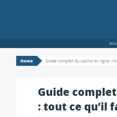
Skip
Accu
to
content
Home
Guide complet du casino en ligne : tou
Guide complet 
: tout ce qu’il