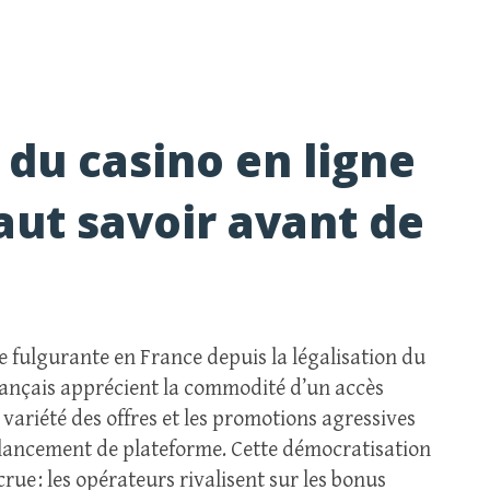
du casino en ligne
 faut savoir avant de
e fulgurante en France depuis la légalisation du
Français apprécient la commodité d’un accès
variété des offres et les promotions agressives
ancement de plateforme. Cette démocratisation
e : les opérateurs rivalisent sur les bonus