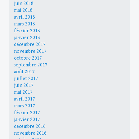
juin 2018
mai 2018
avril 2018
mars 2018
février 2018
janvier 2018
décembre 2017
novembre 2017
octobre 2017
septembre 2017
août 2017
juillet 2017
juin 2017
mai 2017
avril 2017
mars 2017
février 2017
janvier 2017
décembre 2016
novembre 2016