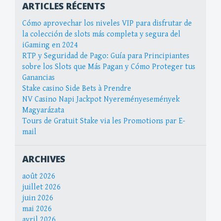
ARTICLES RÉCENTS
Cómo aprovechar los niveles VIP para disfrutar de
la colección de slots más completa y segura del
iGaming en 2024
RTP y Seguridad de Pago: Guía para Principiantes
sobre los Slots que Más Pagan y Cómo Proteger tus
Ganancias
Stake casino Side Bets à Prendre
NV Casino Napi Jackpot Nyereményesemények
Magyarázata
Tours de Gratuit Stake via les Promotions par E-
mail
ARCHIVES
août 2026
juillet 2026
juin 2026
mai 2026
avril 2026