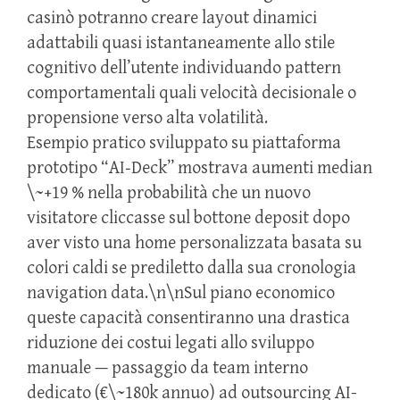
casinò potranno creare layout dinamici
adattabili quasi istantaneamente allo stile
cognitivo dell’utente individuando pattern
comportamentali quali velocità decisionale o
propensione verso alta volatilità.
Esempio pratico sviluppato su piattaforma
prototipo “AI‑Deck” mostrava aumenti median
\~+19 % nella probabilità che un nuovo
visitatore cliccasse sul bottone deposit dopo
aver visto una home personalizzata basata su
colori caldi se prediletto dalla sua cronologia
navigation data.\n\nSul piano economico
queste capacità consentiranno una drastica
riduzione dei costui legati allo sviluppo
manuale — passaggio da team interno
dedicato (€\~180k annuo) ad outsourcing AI-