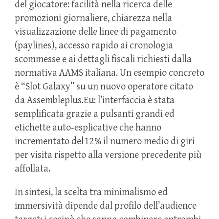
del giocatore: facilità nella ricerca delle
promozioni giornaliere, chiarezza nella
visualizzazione delle linee di pagamento
(paylines), accesso rapido ai cronologia
scommesse e ai dettagli fiscali richiesti dalla
normativa AAMS italiana. Un esempio concreto
è “Slot Galaxy” su un nuovo operatore citato
da Assembleplus.Eu: l’interfaccia è stata
semplificata grazie a pulsanti grandi ed
etichette auto‑esplicative che hanno
incrementato del 12 % il numero medio di giri
per visita rispetto alla versione precedente più
affollata.
In sintesi, la scelta tra minimalismo ed
immersività dipende dal profilo dell’audience