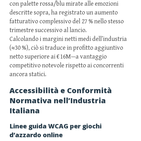
con palette rossa/blu mirate alle emozioni
descritte sopra, ha registrato un aumento
fatturativo complessivo del 27 % nello stesso
trimestre successivo al lancio.
Calcolando i margini netti medi dell’industria
(≈30 %), ciò si traduce in profitto aggiuntivo
netto superiore ai € 16M—a vantaggio
competitivo notevole rispetto ai concorrenti
ancora statici.
Accessibilità e Conformità
Normativa nell’Industria
Italiana
Linee guida WCAG per giochi
d’azzardo online