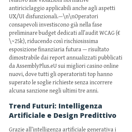
relativo alle violazioni normative
antiriciclaggio applicabili anche agli aspetti
UX/UI disfunzionali.—\n\nOperatori
consapevoli investiscono già nella fase
preliminare budget dedicati all’audit WCAG (€
\~25k), riducendo così rischiosissima
esposizione finanziaria futura — risultato
dimostrabile dai report annualizzati pubblicati
da AssemblyPlus.eU sui migliori casino online
nuovi, dove tutti gli operatoristi top hanno
superato le soglie richieste senza incorrere
alcuna sanzione negli ultimi tre anni.
Trend Futuri: Intelligenza
Artificiale e Design Predittivo
Grazie all’intelligenza artificiale generativa i