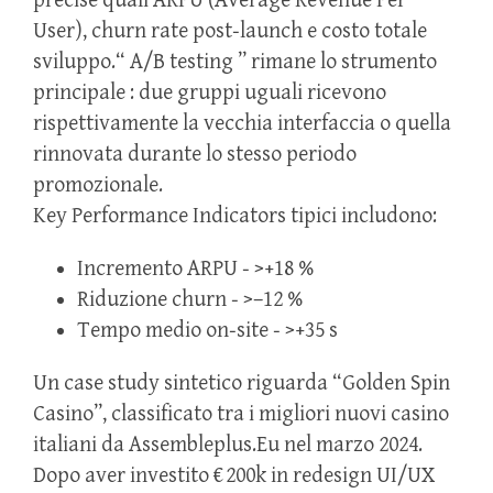
precise quali ARPU (Average Revenue Per
User), churn rate post‑launch e costo totale
sviluppo.“ A/B testing ” rimane lo strumento
principale : due gruppi uguali ricevono
rispettivamente la vecchia interfaccia o quella
rinnovata durante lo stesso periodo
promozionale.
Key Performance Indicators tipici includono:
Incremento ARPU ‑ >+18 %
Riduzione churn ‑ >–12 %
Tempo medio on‑site ‑ >+35 s
Un case study sintetico riguarda “Golden Spin
Casino”, classificato tra i migliori nuovi casino
italiani da Assembleplus.Eu nel marzo 2024.
Dopo aver investito € 200k in redesign UI/UX