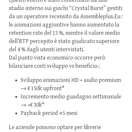
Questo effetto è stato confermato da uno
studio interno sui giochi “Crystal Burst” gestiti
da un operatore recensito da Assembleplus.Eu :
le animazioni aggiuntive hanno aumentato la
retention rate del 13 %, mentre il valore medio
dell’RTP percepito è stato giudicato superiore
del 4 % dagli utenti intervistati.
Dal punto vista economico occorre però
bilanciare costi sviluppo vs beneficio.:
Sviluppo animazioni HD + audio premium
→ € 150k upfront*
Incremento medio guadagno settimanale
→ +€ 30k*
Payback period ≈5 mesi
Le aziende possono optare per librerie