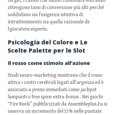
target; i casinò che sanno combinare entrambi
ottengono tassi di conversione più alti perché
soddisfano sia l’esigenza istintiva di
intrattenimento sia quella razionale de​
l giocatore esperto.
Psicologia del Colore e Le
Scelte Palette per le Slot
Il rosso come stimolo all’azione
Studi neuro‑marketing mostrano che il rosso
attiva i centri cerebrali legati all’urgenza ed è
associato a premi immediati come jackpot
lampanti o free spins extra‑bonus . Nei giochi
“Fire Reels” pubblicizzati da Assembleplus.Eu si
osserva un incremento del 15 % nelle puntate