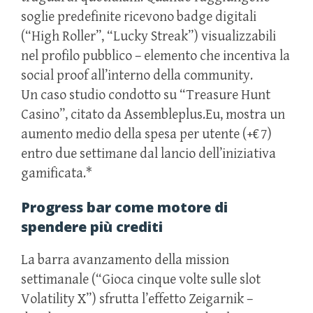
soglie predefinite ricevono badge digitali
(“High Roller”, “Lucky Streak”) visualizzabili
nel profilo pubblico – elemento che incentiva la
social proof all’interno della community.
Un caso studio condotto su “Treasure Hunt
Casino”, citato da Assembleplus.Eu, mostra un
aumento medio della spesa per utente (+€ 7)
entro due settimane dal lancio dell’iniziativa
gamificata.*
Progress bar come motore di
spendere più crediti
La barra avanzamento della mission
settimanale (“Gioca cinque volte sulle slot
Volatility X”) sfrutta l’effetto Zeigarnik –