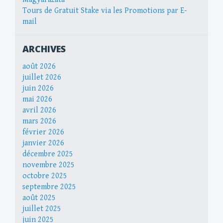
Tours de Gratuit Stake via les Promotions par E-
mail
ARCHIVES
août 2026
juillet 2026
juin 2026
mai 2026
avril 2026
mars 2026
février 2026
janvier 2026
décembre 2025
novembre 2025
octobre 2025
septembre 2025
août 2025
juillet 2025
juin 2025