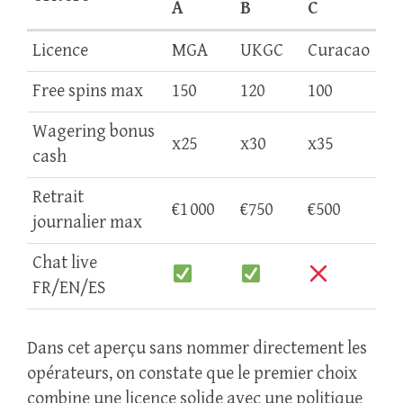
A
B
C
Licence
MGA
UKGC
Curacao
Free spins max
150
120
100
Wagering bonus
x25
x30
x35
cash
Retrait
€1 000
€750
€500
journalier max
Chat live
FR/EN/ES
Dans cet aperçu sans nommer directement les
opérateurs, on constate que le premier choix
combine une licence solide avec une politique