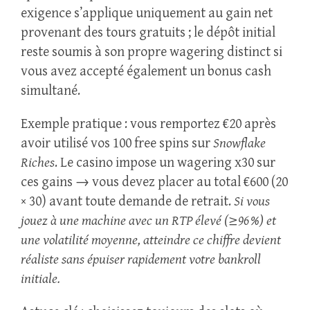
exigence s’applique uniquement au gain net
provenant des tours gratuits ; le dépôt initial
reste soumis à son propre wagering distinct si
vous avez accepté également un bonus cash
simultané.
Exemple pratique : vous remportez €20 après
avoir utilisé vos 100 free spins sur
Snowflake
Riches
. Le casino impose un wagering x30 sur
ces gains → vous devez placer au total €600 (20
× 30) avant toute demande de retrait.
Si vous
jouez à une machine avec un RTP élevé (≥96 %) et
une volatilité moyenne, atteindre ce chiffre devient
réaliste sans épuiser rapidement votre bankroll
initiale.