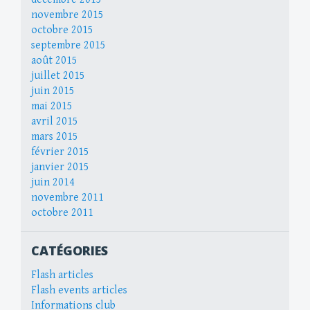
novembre 2015
octobre 2015
septembre 2015
août 2015
juillet 2015
juin 2015
mai 2015
avril 2015
mars 2015
février 2015
janvier 2015
juin 2014
novembre 2011
octobre 2011
CATÉGORIES
Flash articles
Flash events articles
Informations club