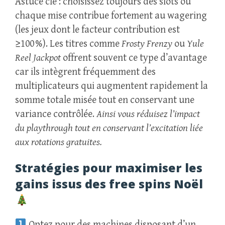
Astuce clé : choisissez toujours des slots où
chaque mise contribue fortement au wagering
(les jeux dont le facteur contribution est
≥100 %). Les titres comme
Frosty Frenzy
ou
Yule
Reel Jackpot
offrent souvent ce type d’avantage
car ils intègrent fréquemment des
multiplicateurs qui augmentent rapidement la
somme totale misée tout en conservant une
variance contrôlée.
Ainsi vous réduisez l’impact
du playthrough tout en conservant l’excitation liée
aux rotations gratuites.
Stratégies pour maximiser les
gains issus des free spins Noël
Optez pour des machines disposant d’un