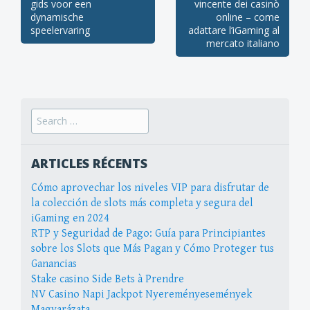
navigation
gids voor een
vincente dei casinò
dynamische
online – come
speelervaring
adattare l’iGaming al
mercato italiano
Search
for:
ARTICLES RÉCENTS
Cómo aprovechar los niveles VIP para disfrutar de
la colección de slots más completa y segura del
iGaming en 2024
RTP y Seguridad de Pago: Guía para Principiantes
sobre los Slots que Más Pagan y Cómo Proteger tus
Ganancias
Stake casino Side Bets à Prendre
NV Casino Napi Jackpot Nyereményesemények
Magyarázata