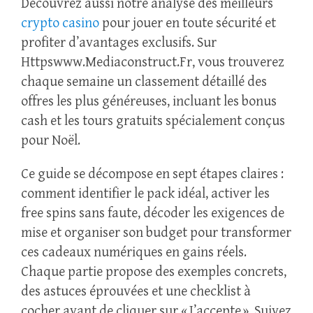
Découvrez aussi notre analyse des meilleurs
crypto casino
pour jouer en toute sécurité et
profiter d’avantages exclusifs. Sur
Httpswww.Mediaconstruct.Fr, vous trouverez
chaque semaine un classement détaillé des
offres les plus généreuses, incluant les bonus
cash et les tours gratuits spécialement conçus
pour Noël.
Ce guide se décompose en sept étapes claires :
comment identifier le pack idéal, activer les
free spins sans faute, décoder les exigences de
mise et organiser son budget pour transformer
ces cadeaux numériques en gains réels.
Chaque partie propose des exemples concrets,
des astuces éprouvées et une checklist à
cocher avant de cliquer sur « J’accepte ». Suivez