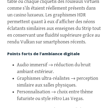
table ou chaque cliquetis des rouleaux virtuels
comme s’ils étaient réellement présents dans
un casino luxueux. Les graphismes HDR
permettent quant à eux d’afficher des néons
éclatants similaires aux enseignes du Strip tout
en conservant une fluidité supérieure grâce au
rendu Vulkan sur smartphones récents.
Points forts de l’ambiance digitale
Audio immersif → réduction du bruit
ambiant extérieur.
Graphismes ultra‑réalistes → perception
similaire aux salles physiques.
Personnalisation → choix entre thème
futuriste ou style rétro Las Vegas.