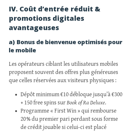
IV. Coût d’entrée réduit &
promotions digitales
avantageuses
a) Bonus de bienvenue optimisés pour
le mobile
Les opérateurs ciblant les utilisateurs mobiles
proposent souvent des offres plus généreuses
que celles réservées aux visiteurs physiques :
Dépôt minimum €10 débloque jusqu’à €300
+ 150 free spins sur
Book of Ra Deluxe
.
Programme « First Win » qui rembourse
20 % du premier pari perdant sous forme
de crédit jouable si celui‑ci est placé