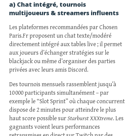
a) Chat intégré, tournois
multijoueurs & streamers influents
Les plateformes recommandées par Chosen
Paris.Fr proposent un chat texte/modéré
directement intégré aux tables live ; il permet
aux joueurs d’échanger stratégies sur le
blackjack ou même d’organiser des parties
privées avec leurs amis Discord.
Des tournois mensuels rassemblent jusqu’à
10 000 participants simultanément – par
exemple le “Slot Sprint” où chaque concurrent
dispose de 2 minutes pour atteindre le plus
haut score possible sur
Starburst XXXtreme
. Les
gagnants voient leurs performances
retransmises en direct sur Twitch par des