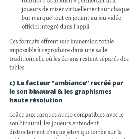
tournoi « Goal Rush » permettait aux
joueurs de miser virtuellement sur chaque
but marqué tout en jouant au jeu vidéo
officiel intégré dans l’appli.
Ces formats offrent une immersion totale
impossible à reproduire dans une salle
traditionnelle où les écrans restent séparés des
tables.
c) Le facteur “ambiance” recréé par
le son binaural & les graphismes
haute résolution
Grâce aux casques audio compatibles avec le
son binaural, les joueurs entendent
distinctement chaque jeton qui tombe sur la