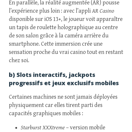
En parallèle, la réalité augmentée (AR) pousse
l’expérience plus loin : avec l’appli
AR Casino
disponible sur iOS 13+, le joueur voit apparaître
un tapis de roulette holographique au centre
de son salon grâce à la caméra arrière du
smartphone. Cette immersion crée une
sensation proche du vrai casino tout en restant
chez soi.
b) Slots interactifs, jackpots
progressifs et jeux exclusifs mobiles
Certaines machines ne sont jamais déployées
physiquement car elles tirent parti des
capacités graphiques mobiles :
Starburst XXXtreme
– version mobile