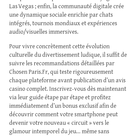
Las Vegas ; enfin, la communauté digitale crée
une dynamique sociale enrichie par chats
intégrés, tournois mondiaux et expériences
audio/visuelles immersives.
Pour vivre concrètement cette évolution
culturelle du divertissement ludique, il suffit de
suivre les recommandations détaillées par
Chosen Paris.Fr, qui teste rigoureusement
chaque plateforme avant publication d’un avis
casino complet. Inscrivez‑vous dès maintenant
via leur guide étape par étape et profitez
immédiatement d’un bonus exclusif afin de
découvrir comment votre smartphone peut
devenir votre nouveau « circuit » vers le
glamour intemporel du jeu… même sans