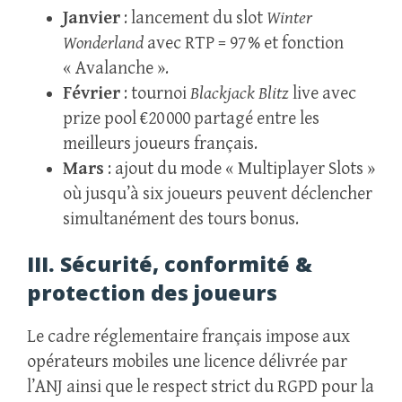
Janvier
: lancement du slot
Winter
Wonderland
avec RTP = 97 % et fonction
« Avalanche ».
Février
: tournoi
Blackjack Blitz
live avec
prize pool €20 000 partagé entre les
meilleurs joueurs français.
Mars
: ajout du mode « Multiplayer Slots »
où jusqu’à six joueurs peuvent déclencher
simultanément des tours bonus.
III. Sécurité, conformité &
protection des joueurs
Le cadre réglementaire français impose aux
opérateurs mobiles une licence délivrée par
l’ANJ ainsi que le respect strict du RGPD pour la