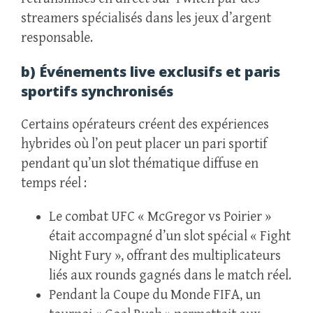
streamers spécialisés dans les jeux d’argent
responsable.
b) Événements live exclusifs et paris
sportifs synchronisés
Certains opérateurs créent des expériences
hybrides où l’on peut placer un pari sportif
pendant qu’un slot thématique diffuse en
temps réel :
Le combat UFC « McGregor vs Poirier »
était accompagné d’un slot spécial « Fight
Night Fury », offrant des multiplicateurs
liés aux rounds gagnés dans le match réel.
Pendant la Coupe du Monde FIFA, un