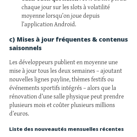
chaque jour sur les slots à volatilité
moyenne lorsqu’on joue depuis
l’application Android.
c) Mises à jour fréquentes & contenus
saisonnels
Les développeurs publient en moyenne une
mise à jour tous les deux semaines – ajoutant
nouvelles lignes payline, thèmes festifs ou
événements sportifs intégrés – alors que la
rénovation d’une salle physique peut prendre
plusieurs mois et coûter plusieurs millions
d’euros.
Liste des nouveautés mensuelles récentes