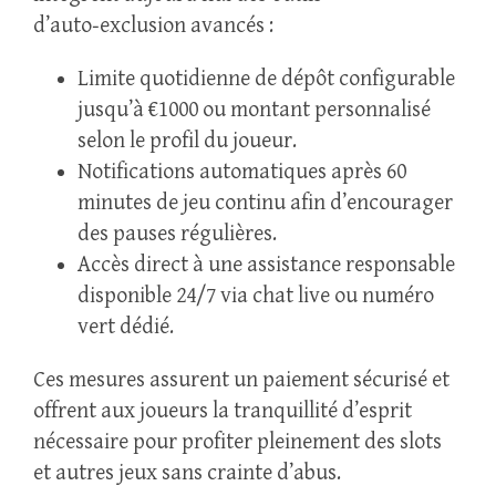
d’auto‑exclusion avancés :
Limite quotidienne de dépôt configurable
jusqu’à €1000 ou montant personnalisé
selon le profil du joueur.
Notifications automatiques après 60
minutes de jeu continu afin d’encourager
des pauses régulières.
Accès direct à une assistance responsable
disponible 24/7 via chat live ou numéro
vert dédié.
Ces mesures assurent un paiement sécurisé et
offrent aux joueurs la tranquillité d’esprit
nécessaire pour profiter pleinement des slots
et autres jeux sans crainte d’abus.