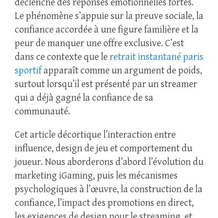
déclenche des réponses émotionnelles fortes.
Le phénomène s’appuie sur la preuve sociale, la
confiance accordée à une figure familière et la
peur de manquer une offre exclusive. C’est
dans ce contexte que le
retrait instantané paris
sportif
apparaît comme un argument de poids,
surtout lorsqu’il est présenté par un streamer
qui a déjà gagné la confiance de sa
communauté.
Cet article décortique l’interaction entre
influence, design de jeu et comportement du
joueur. Nous aborderons d’abord l’évolution du
marketing iGaming, puis les mécanismes
psychologiques à l’œuvre, la construction de la
confiance, l’impact des promotions en direct,
les exigences de design pour le streaming, et