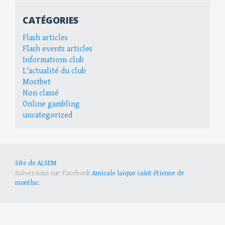
CATÉGORIES
Flash articles
Flash events articles
Informations club
L'actualité du club
Mostbet
Non classé
Online gambling
uncategorized
Site de ALSEM
Suivez nous sur: Facebook
Amicale laique saint étienne de
montluc
.