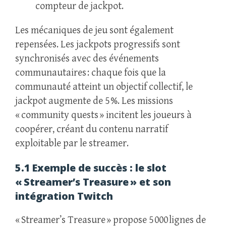
compteur de jackpot.
Les mécaniques de jeu sont également
repensées. Les jackpots progressifs sont
synchronisés avec des événements
communautaires : chaque fois que la
communauté atteint un objectif collectif, le
jackpot augmente de 5 %. Les missions
« community quests » incitent les joueurs à
coopérer, créant du contenu narratif
exploitable par le streamer.
5.1 Exemple de succès : le slot
« Streamer’s Treasure » et son
intégration Twitch
« Streamer’s Treasure » propose 5 000 lignes de