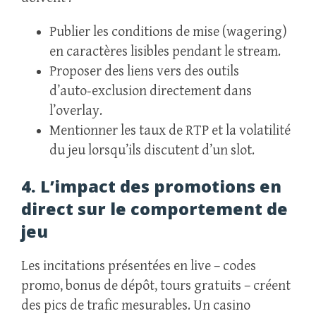
Publier les conditions de mise (wagering)
en caractères lisibles pendant le stream.
Proposer des liens vers des outils
d’auto‑exclusion directement dans
l’overlay.
Mentionner les taux de RTP et la volatilité
du jeu lorsqu’ils discutent d’un slot.
4. L’impact des promotions en
direct sur le comportement de
jeu
Les incitations présentées en live – codes
promo, bonus de dépôt, tours gratuits – créent
des pics de trafic mesurables. Un casino