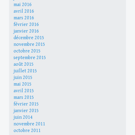
mai 2016
avril 2016
mars 2016
février 2016
janvier 2016
décembre 2015
novembre 2015
octobre 2015
septembre 2015
août 2015
juillet 2015
juin 2015
mai 2015
avril 2015
mars 2015
février 2015
janvier 2015
juin 2014
novembre 2011
octobre 2011