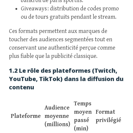
bankroll de paris sportifs.
Giveaways : distribution de codes promo
ou de tours gratuits pendant le stream.
Ces formats permettent aux marques de
toucher des audiences segmentées tout en
conservant une authenticité perçue comme
plus fiable que la publicité classique.
1.2 Le rôle des plateformes (Twitch,
YouTube, TikTok) dans la diffusion du
contenu
Temps
Audience
moyen
Format
Plateforme
moyenne
passé
privilégié
(millions)
(min)