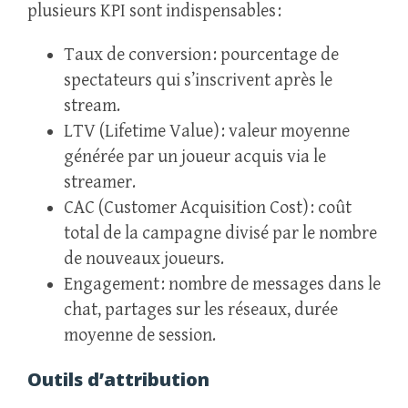
plusieurs KPI sont indispensables :
Taux de conversion : pourcentage de
spectateurs qui s’inscrivent après le
stream.
LTV (Lifetime Value) : valeur moyenne
générée par un joueur acquis via le
streamer.
CAC (Customer Acquisition Cost) : coût
total de la campagne divisé par le nombre
de nouveaux joueurs.
Engagement : nombre de messages dans le
chat, partages sur les réseaux, durée
moyenne de session.
Outils d’attribution