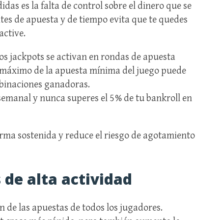
das es la falta de control sobre el dinero que se
mites de apuesta y de tiempo evita que te quedes
active.
los jackpots se activan en rondas de apuesta
 máximo de la apuesta mínima del juego puede
binaciones ganadoras.
semanal y nunca superes el 5 % de tu bankroll en
forma sostenida y reduce el riesgo de agotamiento
 de alta actividad
n de las apuestas de todos los jugadores.