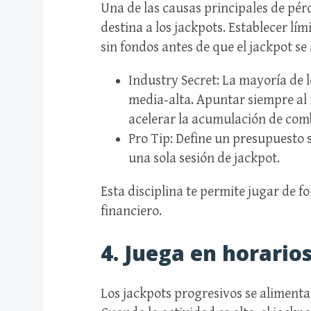
Una de las causas principales de pérdi
destina a los jackpots. Establecer lí
sin fondos antes de que el jackpot se 
Industry Secret: La mayoría de 
media‑alta. Apuntar siempre al
acelerar la acumulación de com
Pro Tip: Define un presupuesto 
una sola sesión de jackpot.
Esta disciplina te permite jugar de 
financiero.
4. Juega en horarios
Los jackpots progresivos se alimenta