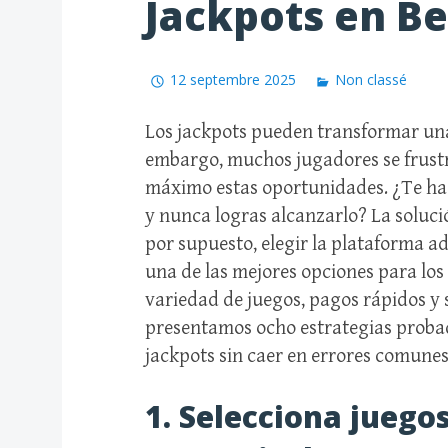
Jackpots en Be
12 septembre 2025
Non classé
Los jackpots pueden transformar una 
embargo, muchos jugadores se frust
máximo estas oportunidades. ¿Te ha
y nunca logras alcanzarlo? La soluci
por supuesto, elegir la plataforma 
una de las mejores opciones para los
variedad de juegos, pagos rápidos y 
presentamos ocho estrategias probada
jackpots sin caer en errores comunes
1. Selecciona juego