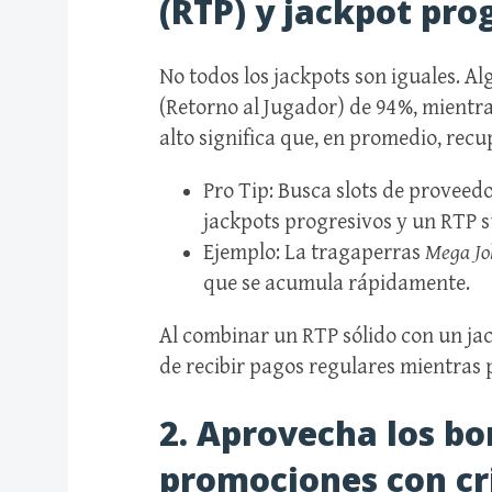
(RTP) y jackpot pro
No todos los jackpots son iguales. 
(Retorno al Jugador) de 94 %, mientr
alto significa que, en promedio, recu
Pro Tip: Busca slots de provee
jackpots progresivos y un RTP su
Ejemplo: La tragaperras
Mega Jo
que se acumula rápidamente.
Al combinar un RTP sólido con un ja
de recibir pagos regulares mientras 
2. Aprovecha los bo
promociones con cr