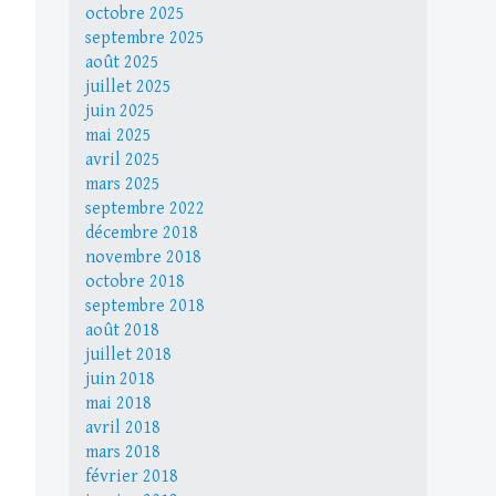
octobre 2025
septembre 2025
août 2025
juillet 2025
juin 2025
mai 2025
avril 2025
mars 2025
septembre 2022
décembre 2018
novembre 2018
octobre 2018
septembre 2018
août 2018
juillet 2018
juin 2018
mai 2018
avril 2018
mars 2018
février 2018