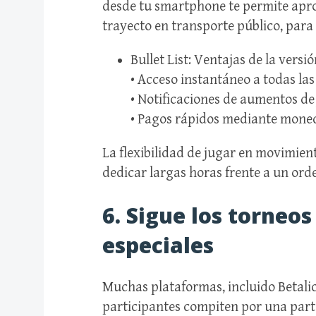
desde tu smartphone te permite apr
trayecto en transporte público, para
Bullet List: Ventajas de la versi
• Acceso instantáneo a todas la
• Notificaciones de aumentos de
• Pagos rápidos mediante moned
La flexibilidad de jugar en movimie
dedicar largas horas frente a un ord
6. Sigue los torneo
especiales
Muchas plataformas, incluido Betali
participantes compiten por una parte