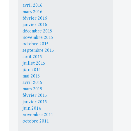
avril 2016
mars 2016
février 2016
janvier 2016
décembre 2015
novembre 2015
octobre 2015
septembre 2015
août 2015
juillet 2015
juin 2015
mai 2015
avril 2015
mars 2015
février 2015
janvier 2015
juin 2014
novembre 2011
octobre 2011