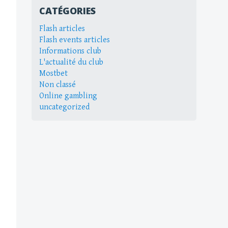
CATÉGORIES
Flash articles
Flash events articles
Informations club
L'actualité du club
Mostbet
Non classé
Online gambling
uncategorized