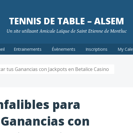
TENNIS DE TABLE – ALSEM
Un site utilisant Amicale Laïque de Saint Etienne de Montluc
eil
Entrainements
Évènements
Inscriptions
My Cale
zar tus Ganancias con Jackpots en Betalice Casino
nfalibles para
 Ganancias con