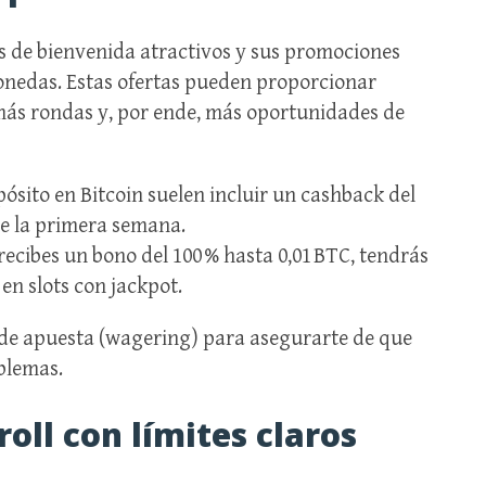
s de bienvenida atractivos y sus promociones
onedas. Estas ofertas pueden proporcionar
más rondas y, por ende, más oportunidades de
sito en Bitcoin suelen incluir un cashback del
te la primera semana.
 recibes un bono del 100 % hasta 0,01 BTC, tendrás
 en slots con jackpot.
s de apuesta (wagering) para asegurarte de que
blemas.
oll con límites claros