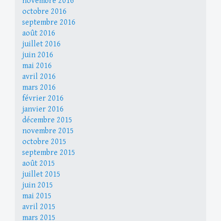
novembre 2016
octobre 2016
septembre 2016
août 2016
juillet 2016
juin 2016
mai 2016
avril 2016
mars 2016
février 2016
janvier 2016
décembre 2015
novembre 2015
octobre 2015
septembre 2015
août 2015
juillet 2015
juin 2015
mai 2015
avril 2015
mars 2015