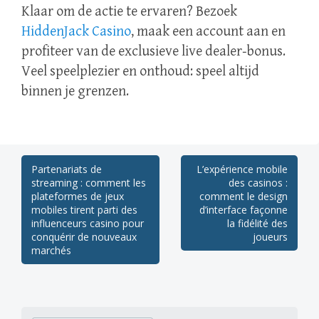
Klaar om de actie te ervaren? Bezoek
HiddenJack Casino
, maak een account aan en
profiteer van de exclusieve live dealer‑bonus.
Veel speelplezier en onthoud: speel altijd
binnen je grenzen.
Post
Partenariats de
L’expérience mobile
streaming : comment les
des casinos :
navigation
plateformes de jeux
comment le design
mobiles tirent parti des
d’interface façonne
influenceurs casino pour
la fidélité des
conquérir de nouveaux
joueurs
marchés