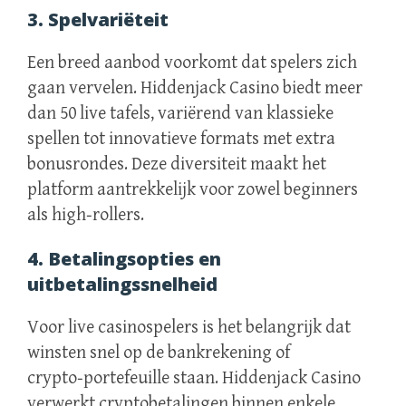
3. Spelvariëteit
Een breed aanbod voorkomt dat spelers zich
gaan vervelen. Hiddenjack Casino biedt meer
dan 50 live tafels, variërend van klassieke
spellen tot innovatieve formats met extra
bonusrondes. Deze diversiteit maakt het
platform aantrekkelijk voor zowel beginners
als high‑rollers.
4. Betalingsopties en
uitbetalingssnelheid
Voor live casinospelers is het belangrijk dat
winsten snel op de bankrekening of
crypto‑portefeuille staan. Hiddenjack Casino
verwerkt cryptobetalingen binnen enkele