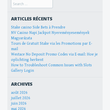
Search
for:
ARTICLES RÉCENTS
Stake casino Side Bets à Prendre
NV Casino Napi Jackpot Nyereményesemények
Magyarázata
Tours de Gratuit Stake via les Promotions par E-
mail
Westace No Deposit Promo Codes via E-mail: Hoe je
oplichting herkent
How to Troubleshoot Common Issues with Slots
Gallery Login
ARCHIVES
août 2026
juillet 2026
juin 2026
mai 2026