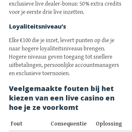
exclusieve live dealer‑bonus: 50 % extra credits
voor je eerste drie live inzetten.
Loyaliteitsniveau’s
Elke €100 die je inzet, levert punten op die je
naar hogere loyaliteitsniveaus brengen.
Hogere niveaus geven toegang tot snellere
uitbetalingen, persoonlijke accountmanagers
en exclusieve toernooien.
Veelgemaakte fouten bij het
kiezen van een live casino en
hoe je ze voorkomt
Fout
Consequentie
Oplossing