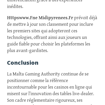
différenciation grâce à des expériences
inédites.
Httpswww.Fne Midipyrenees.Fr
prévoit déjà
de mettre à jour son classement pour inclure
les premiers sites qui adopteront ces
technologies, offrant ainsi aux joueurs un
guide fiable pour choisir les plateformes les
plus avant‑gardistes.
Conclusion
La Malta Gaming Authority continue de se
positionner comme la référence
incontournable pour les casinos en ligne qui
misent sur l’innovation des tables live‑dealer.
Son cadre réglementaire rigoureux, ses