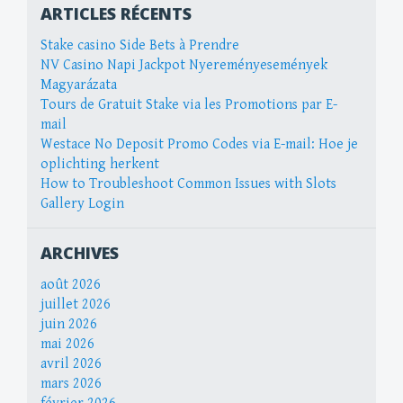
ARTICLES RÉCENTS
Stake casino Side Bets à Prendre
NV Casino Napi Jackpot Nyereményesemények
Magyarázata
Tours de Gratuit Stake via les Promotions par E-
mail
Westace No Deposit Promo Codes via E-mail: Hoe je
oplichting herkent
How to Troubleshoot Common Issues with Slots
Gallery Login
ARCHIVES
août 2026
juillet 2026
juin 2026
mai 2026
avril 2026
mars 2026