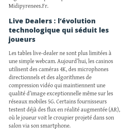
Midipyrenees.Fr.
Live Dealers : l’évolution
technologique qui séduit les
joueurs
Les tables live‑dealer ne sont plus limitées à
une simple webcam. Aujourd’hui, les casinos
utilisent des caméras 4K, des microphones
directionnels et des algorithmes de
compression vidéo qui maintiennent une
qualité d’image exceptionnelle même sur les
réseaux mobiles 5G. Certains fournisseurs
testent déjà des flux en réalité augmentée (AR),
où le joueur voit le croupier projeté dans son
salon via son smartphone.