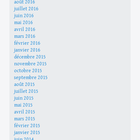
août 2016
juillet 2016
juin 2016
mai 2016
avril 2016
mars 2016
février 2016
janvier 2016
décembre 2015
novembre 2015
octobre 2015
septembre 2015
août 2015
juillet 2015
juin 2015
mai 2015
avril 2015
mars 2015
février 2015
janvier 2015
juin 2014