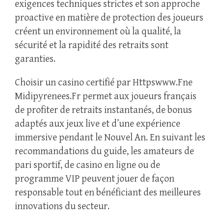
exigences techniques strictes et son approche
proactive en matière de protection des joueurs
créent un environnement où la qualité, la
sécurité et la rapidité des retraits sont
garanties.
Choisir un casino certifié par Httpswww.Fne
Midipyrenees.Fr permet aux joueurs français
de profiter de retraits instantanés, de bonus
adaptés aux jeux live et d’une expérience
immersive pendant le Nouvel An. En suivant les
recommandations du guide, les amateurs de
pari sportif, de casino en ligne ou de
programme VIP peuvent jouer de façon
responsable tout en bénéficiant des meilleures
innovations du secteur.