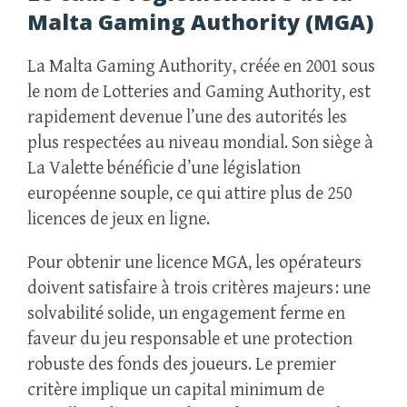
Malta Gaming Authority (MGA)
La Malta Gaming Authority, créée en 2001 sous
le nom de Lotteries and Gaming Authority, est
rapidement devenue l’une des autorités les
plus respectées au niveau mondial. Son siège à
La Valette bénéficie d’une législation
européenne souple, ce qui attire plus de 250
licences de jeux en ligne.
Pour obtenir une licence MGA, les opérateurs
doivent satisfaire à trois critères majeurs : une
solvabilité solide, un engagement ferme en
faveur du jeu responsable et une protection
robuste des fonds des joueurs. Le premier
critère implique un capital minimum de