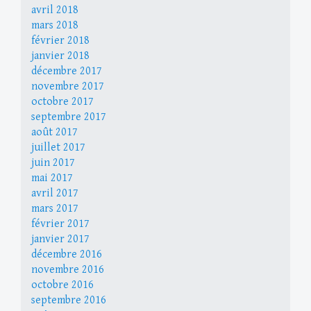
avril 2018
mars 2018
février 2018
janvier 2018
décembre 2017
novembre 2017
octobre 2017
septembre 2017
août 2017
juillet 2017
juin 2017
mai 2017
avril 2017
mars 2017
février 2017
janvier 2017
décembre 2016
novembre 2016
octobre 2016
septembre 2016