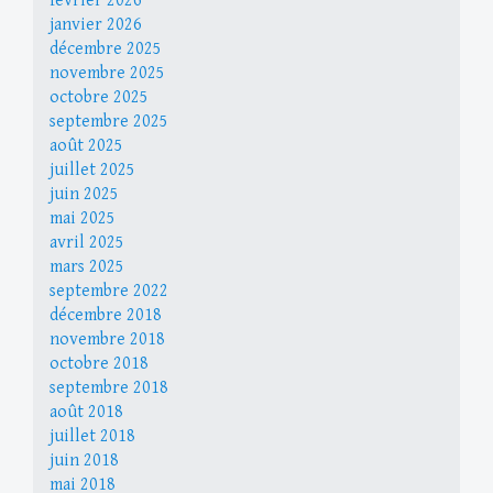
février 2026
janvier 2026
décembre 2025
novembre 2025
octobre 2025
septembre 2025
août 2025
juillet 2025
juin 2025
mai 2025
avril 2025
mars 2025
septembre 2022
décembre 2018
novembre 2018
octobre 2018
septembre 2018
août 2018
juillet 2018
juin 2018
mai 2018