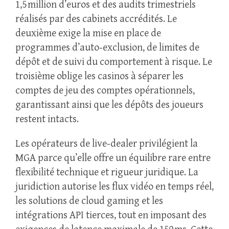
1,5 million d’euros et des audits trimestriels
réalisés par des cabinets accrédités. Le
deuxième exige la mise en place de
programmes d’auto‑exclusion, de limites de
dépôt et de suivi du comportement à risque. Le
troisième oblige les casinos à séparer les
comptes de jeu des comptes opérationnels,
garantissant ainsi que les dépôts des joueurs
restent intacts.
Les opérateurs de live‑dealer privilégient la
MGA parce qu’elle offre un équilibre rare entre
flexibilité technique et rigueur juridique. La
juridiction autorise les flux vidéo en temps réel,
les solutions de cloud gaming et les
intégrations API tierces, tout en imposant des