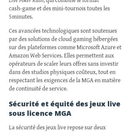
Live Poker Rush
, qui combine le format
cash‑game et des mini‑tournois toutes les
5 minutes.
Ces avancées technologiques sont soutenues
par des solutions de cloud gaming hébergées
sur des plateformes comme Microsoft Azure et
Amazon Web Services. Elles permettent aux
opérateurs de scaler leurs offres sans investir
dans des studios physiques coûteux, tout en
respectant les exigences de la MGA en matière
de continuité de service.
Sécurité et équité des jeux live
sous licence MGA
La sécurité des jeux live repose sur deux