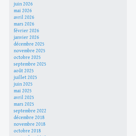
juin 2026
mai 2026
avril 2026
mars 2026
février 2026
janvier 2026
décembre 2025
novembre 2025
octobre 2025
septembre 2025
août 2025
juillet 2025
juin 2025
mai 2025
avril 2025
mars 2025
septembre 2022
décembre 2018
novembre 2018
octobre 2018