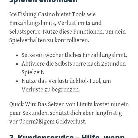
Ice Fishing Casino bietet Tools wie
Einzahlungslimits, Verlustlimits und
Selbstsperre. Nutze diese Funktionen, um dein
Spielverhalten zu kontrollieren.
Setze ein wöchentliches Einzahlungslimit.
Aktiviere die Selbstsperre nach 2 Stunden
Spielzeit.
Nutze das Verlustrückhol‑Tool, um
Verluste zu begrenzen.
Quick Win: Das Setzen von Limits kostet nur ein
paar Sekunden, schützt dich aber langfristig
vor übermäßigem Geldverlust.
7. Kundenservice – Hilfe, wenn