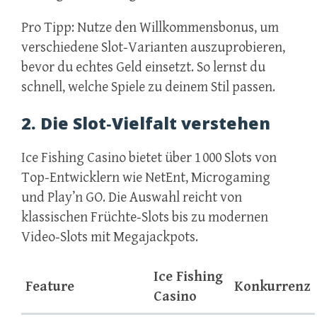
Pro Tipp: Nutze den Willkommensbonus, um
verschiedene Slot‑Varianten auszuprobieren,
bevor du echtes Geld einsetzt. So lernst du
schnell, welche Spiele zu deinem Stil passen.
2. Die Slot‑Vielfalt verstehen
Ice Fishing Casino bietet über 1 000 Slots von
Top‑Entwicklern wie NetEnt, Microgaming
und Play’n GO. Die Auswahl reicht von
klassischen Früchte‑Slots bis zu modernen
Video‑Slots mit Megajackpots.
Ice Fishing
Feature
Konkurrenz
Casino