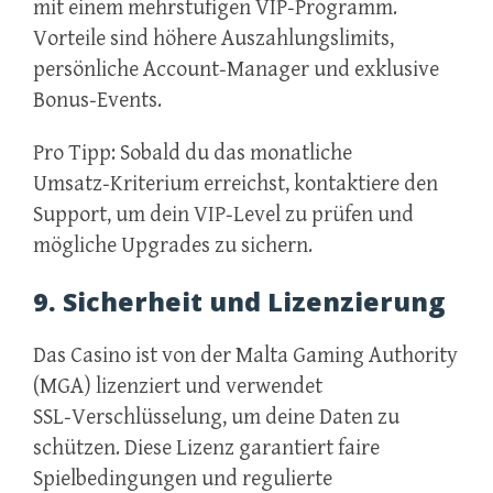
mit einem mehrstufigen VIP‑Programm.
Vorteile sind höhere Auszahlungslimits,
persönliche Account‑Manager und exklusive
Bonus‑Events.
Pro Tipp: Sobald du das monatliche
Umsatz‑Kriterium erreichst, kontaktiere den
Support, um dein VIP‑Level zu prüfen und
mögliche Upgrades zu sichern.
9. Sicherheit und Lizenzierung
Das Casino ist von der Malta Gaming Authority
(MGA) lizenziert und verwendet
SSL‑Verschlüsselung, um deine Daten zu
schützen. Diese Lizenz garantiert faire
Spielbedingungen und regulierte