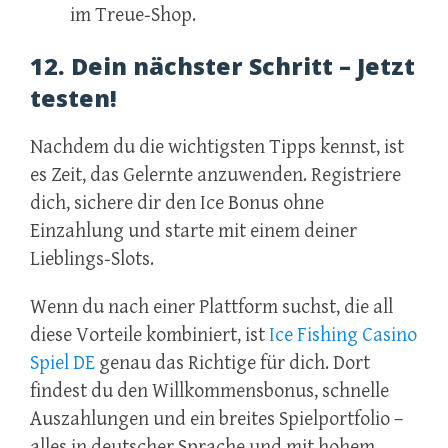
im Treue‑Shop.
12. Dein nächster Schritt – Jetzt
testen!
Nachdem du die wichtigsten Tipps kennst, ist
es Zeit, das Gelernte anzuwenden. Registriere
dich, sichere dir den Ice Bonus ohne
Einzahlung und starte mit einem deiner
Lieblings‑Slots.
Wenn du nach einer Plattform suchst, die all
diese Vorteile kombiniert, ist
Ice Fishing Casino
Spiel DE
genau das Richtige für dich. Dort
findest du den Willkommensbonus, schnelle
Auszahlungen und ein breites Spielportfolio –
alles in deutscher Sprache und mit hohem