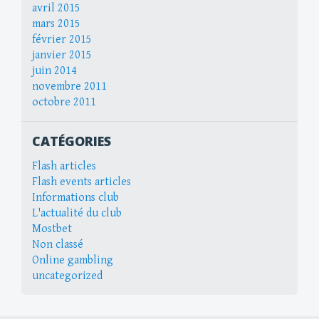
avril 2015
mars 2015
février 2015
janvier 2015
juin 2014
novembre 2011
octobre 2011
CATÉGORIES
Flash articles
Flash events articles
Informations club
L'actualité du club
Mostbet
Non classé
Online gambling
uncategorized