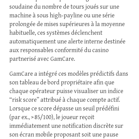
soudaine du nombre de tours joués sur une
machine à sous high‑payline ou une série
prolongée de mises supérieures à la moyenne
habituelle, ces systèmes déclenchent
automatiquement une alerte interne destinée
aux responsables conformité du casino
partnerisé avec GamCare.
GamCare a intégré ces modèles prédictifs dans
son tableau de bord propriétaire afin que
chaque opérateur puisse visualiser un indice
“risk score” attribué à chaque compte actif.
Lorsque ce score dépasse un seuil prédéfini
(par ex., > 85/100), le joueur reçoit
immédiatement une notification discrète sur
son écran mobile proposant soit une pause