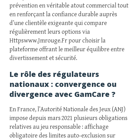
prévention en véritable atout commercial tout
en renforçant la confiance durable auprès
d’une clientèle exigeante qui compare
régulièrement leurs options via
Httpswww.Jmrouge.Fr pour choisir la
plateforme offrant le meilleur équilibre entre
divertissement et sécurité.
Le rôle des régulateurs
nationaux : convergence ou
divergence avec GamCare ?
En France, l’Autorité Nationale des Jeux (ANJ)
impose depuis mars 2021 plusieurs obligations
relatives au jeu responsable : affichage
obligatoire des limites auto‑exclusion sur