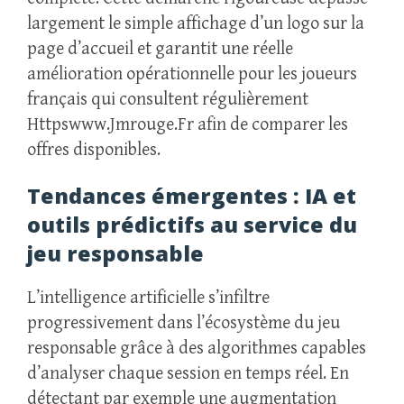
largement le simple affichage d’un logo sur la
page d’accueil et garantit une réelle
amélioration opérationnelle pour les joueurs
français qui consultent régulièrement
Httpswww.Jmrouge.Fr afin de comparer les
offres disponibles.
Tendances émergentes : IA et
outils prédictifs au service du
jeu responsable
L’intelligence artificielle s’infiltre
progressivement dans l’écosystème du jeu
responsable grâce à des algorithmes capables
d’analyser chaque session en temps réel. En
détectant par exemple une augmentation