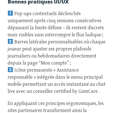
Bonnes pratiques UI/UX
Pop‑ups contextuels déclenchés
uniquement après cinq sessions consécutives
dépassant la limite définie – ils restent discrets
mais visibles sans interrompre le flux ludique ;
Barres latérales personnalisables où chaque
joueur peut ajuster ses propres plafonds
journaliers ou hebdomadaires directement
depuis la page “Mon compte” ;
Icône permanente « Assistance
responsable » intégrée dans le menu principal
mobile permettant un accès instantané au chat
live avec un conseiller certified by GamCare .
En appliquant ces principes ergonomiques, les
sites partenaires transforment ainsi la