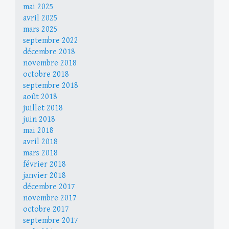
mai 2025
avril 2025
mars 2025
septembre 2022
décembre 2018
novembre 2018
octobre 2018
septembre 2018
août 2018
juillet 2018
juin 2018
mai 2018
avril 2018
mars 2018
février 2018
janvier 2018
décembre 2017
novembre 2017
octobre 2017
septembre 2017