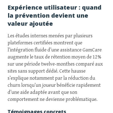
Expérience utilisateur : quand
la prévention devient une
valeur ajoutée
Les études internes menées par plusieurs
plateformes certifiées montrent que
l’intégration fluide d’une assistance GamCare
augmente le taux de rétention moyen de 12 %
sur une période twelve‑monthes comparé aux
sites sans support dédié. Cette hausse
s’explique notamment par la réduction du
churn lorsqu’un joueur bénéficie rapidement
d’une aide adaptée avant que son
comportement ne devienne problématique.
Témoignages concrets