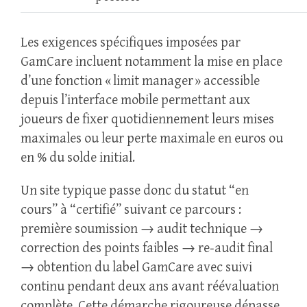
Les exigences spécifiques imposées par
GamCare incluent notamment la mise en place
d’une fonction « limit manager » accessible
depuis l’interface mobile permettant aux
joueurs de fixer quotidiennement leurs mises
maximales ou leur perte maximale en euros ou
en % du solde initial.
Un site typique passe donc du statut “en
cours” à “certifié” suivant ce parcours :
première soumission → audit technique →
correction des points faibles → re‑audit final
→ obtention du label GamCare avec suivi
continu pendant deux ans avant réévaluation
complète. Cette démarche rigoureuse dépasse