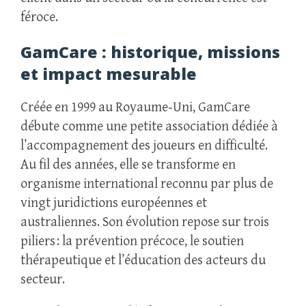
féroce.
GamCare : historique, missions
et impact mesurable
Créée en 1999 au Royaume‑Uni, GamCare
débute comme une petite association dédiée à
l’accompagnement des joueurs en difficulté.
Au fil des années, elle se transforme en
organisme international reconnu par plus de
vingt juridictions européennes et
australiennes. Son évolution repose sur trois
piliers : la prévention précoce, le soutien
thérapeutique et l’éducation des acteurs du
secteur.