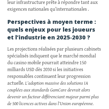
leur infrastructure prête à répondre tant aux
exigences nationales qu’internationale​s .
Perspectives à moyen terme :
quels enjeux pour les joueurs
et l’industrie en 2025‑2030 ?
Les projections réalisées par plusieurs cabinets
spécialisés indiquent que le marché mondial
du casino mobile pourrait atteindre 150
milliards USD dès 2030 si les initiatives
responsables continuent leur progression
actuelle.
L’adoption massive des solutions IA
couplées aux standards GamCare devrait alors
devenir un facteur différenciant majeur parmi plus
de 500 licences actives dans l’Union européenne.