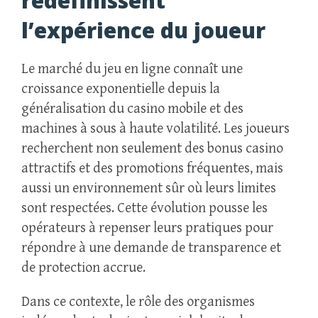
redéfinissent
l’expérience du joueur
Le marché du jeu en ligne connaît une
croissance exponentielle depuis la
généralisation du casino mobile et des
machines à sous à haute volatilité. Les joueurs
recherchent non seulement des bonus casino
attractifs et des promotions fréquentes, mais
aussi un environnement sûr où leurs limites
sont respectées. Cette évolution pousse les
opérateurs à repenser leurs pratiques pour
répondre à une demande de transparence et
de protection accrue.
Dans ce contexte, le rôle des organismes