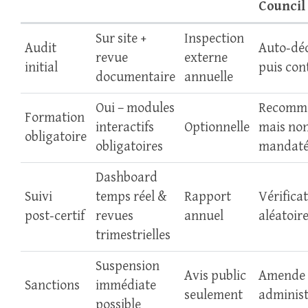
Council
Sur site +
Inspection
Audit
Auto‑déc
revue
externe
initial
puis con
documentaire
annuelle
Oui – modules
Recomm
Formation
interactifs
Optionnelle
mais no
obligatoire
obligatoires
mandat
Dashboard
Suivi
temps réel &
Rapport
Vérifica
post‑certif
revues
annuel
aléatoir
trimestrielles
Suspension
Avis public
Amende
Sanctions
immédiate
seulement
administ
possible