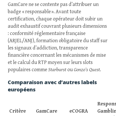
GamCare ne se contente pas d’attribuer un
badge « responsable ». Avant toute
certification, chaque opérateur doit subir un
audit exhaustif couvrant plusieurs dimensions
: conformité réglementaire française
(ARJEL/ANJ), formation obligatoire du staff sur
les signaux d’addiction, transparence
financière concernant les mécanismes de mise
et le calcul du RTP moyen sur leurs slots
populaires comme
Starburst
ou
Gonzo’s Quest
.
Comparaison avec d’autres labels
européens
Respons
Critère
GamCare
eCOGRA
Gambli