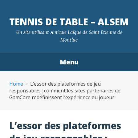
TENNIS DE TABLE – ALSEM
Un site utilisant Amicale Laïque de Saint Etienne de
Montluc
Menu
Skip
to
Home
L’essor des plateformes de jeu
content
responsables : comment les sites partenaires de
GamCare redéfinissent l’expérience du joueur
L’essor des plateformes