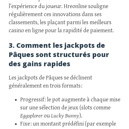
l’expérience du joueur. Hreonline souligne
régulièrement ces innovations dans ses
classements, les plaçant parmi les meilleurs
casino en ligne pour la rapidité de paiement.
3. Comment les jackpots de
Pâques sont structurés pour
des gains rapides
Les jackpots de Pâques se déclinent
généralement en trois formats :
Progressif : le pot augmente à chaque mise
sur une sélection de jeux (slots comme
Eggsplorer
ou
Lucky Bunny
).
Fixe : un montant prédéfini (par exemple