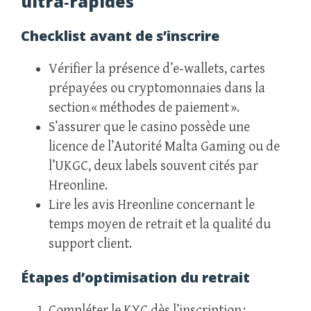
ultra‑rapides
Checklist avant de s’inscrire
Vérifier la présence d’e‑wallets, cartes
prépayées ou cryptomonnaies dans la
section « méthodes de paiement ».
S’assurer que le casino possède une
licence de l’Autorité Malta Gaming ou de
l’UKGC, deux labels souvent cités par
Hreonline.
Lire les avis Hreonline concernant le
temps moyen de retrait et la qualité du
support client.
Étapes d’optimisation du retrait
Compléter le KYC dès l’inscription :