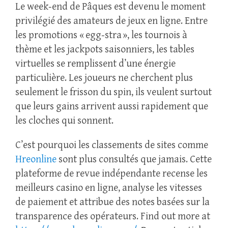
Le week‑end de Pâques est devenu le moment
privilégié des amateurs de jeux en ligne. Entre
les promotions « egg‑stra », les tournois à
thème et les jackpots saisonniers, les tables
virtuelles se remplissent d’une énergie
particulière. Les joueurs ne cherchent plus
seulement le frisson du spin, ils veulent surtout
que leurs gains arrivent aussi rapidement que
les cloches qui sonnent.
C’est pourquoi les classements de sites comme
Hreonline
sont plus consultés que jamais. Cette
plateforme de revue indépendante recense les
meilleurs casino en ligne, analyse les vitesses
de paiement et attribue des notes basées sur la
transparence des opérateurs. Find out more at