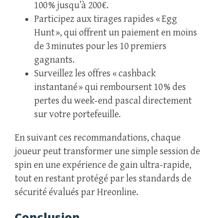
100 % jusqu’à 200 €.
Participez aux tirages rapides « Egg
Hunt », qui offrent un paiement en moins
de 3 minutes pour les 10 premiers
gagnants.
Surveillez les offres « cashback
instantané » qui remboursent 10 % des
pertes du week‑end pascal directement
sur votre portefeuille.
En suivant ces recommandations, chaque
joueur peut transformer une simple session de
spin en une expérience de gain ultra‑rapide,
tout en restant protégé par les standards de
sécurité évalués par Hreonline.
Conclusion