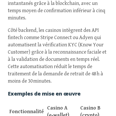
instantanés grâce à la blockchain, avec un
temps moyen de confirmation inférieur à cinq
minutes.
Côté backend, les casinos intègrent des API
fintech comme Stripe Connect ou Adyen qui
automatisent la vérification KYC (Know Your
Customer) grâce à la reconnaissance faciale et
à la validation de documents en temps réel.
Cette automatisation réduit le temps de
traitement de la demande de retrait de 48 h à
moins de 30 minutes.
Exemples de mise en œuvre
Casino A
Casino B
Fonctionnalité
(e‑wallet)
(crypto)