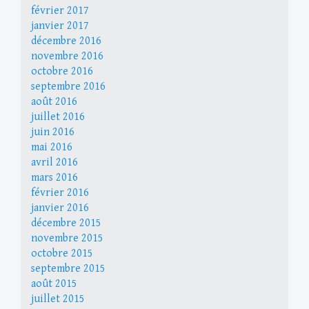
février 2017
janvier 2017
décembre 2016
novembre 2016
octobre 2016
septembre 2016
août 2016
juillet 2016
juin 2016
mai 2016
avril 2016
mars 2016
février 2016
janvier 2016
décembre 2015
novembre 2015
octobre 2015
septembre 2015
août 2015
juillet 2015