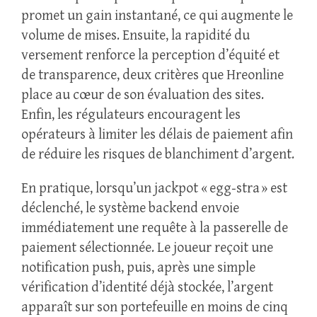
promet un gain instantané, ce qui augmente le
volume de mises. Ensuite, la rapidité du
versement renforce la perception d’équité et
de transparence, deux critères que Hreonline
place au cœur de son évaluation des sites.
Enfin, les régulateurs encouragent les
opérateurs à limiter les délais de paiement afin
de réduire les risques de blanchiment d’argent.
En pratique, lorsqu’un jackpot « egg‑stra » est
déclenché, le système backend envoie
immédiatement une requête à la passerelle de
paiement sélectionnée. Le joueur reçoit une
notification push, puis, après une simple
vérification d’identité déjà stockée, l’argent
apparaît sur son portefeuille en moins de cinq