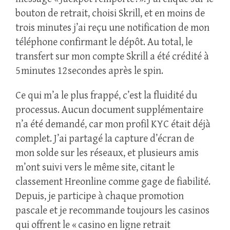
bouton de retrait, choisi Skrill, et en moins de
trois minutes j’ai reçu une notification de mon
téléphone confirmant le dépôt. Au total, le
transfert sur mon compte Skrill a été crédité à
5 minutes 12 secondes après le spin.
Ce qui m’a le plus frappé, c’est la fluidité du
processus. Aucun document supplémentaire
n’a été demandé, car mon profil KYC était déjà
complet. J’ai partagé la capture d’écran de
mon solde sur les réseaux, et plusieurs amis
m’ont suivi vers le même site, citant le
classement Hreonline comme gage de fiabilité.
Depuis, je participe à chaque promotion
pascale et je recommande toujours les casinos
qui offrent le « casino en ligne retrait