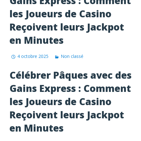
Gains Express : Comment
les Joueurs de Casino
Reçoivent leurs Jackpot
en Minutes
4 octobre 2025
Non classé
Célébrer Pâques avec des
Gains Express : Comment
les Joueurs de Casino
Reçoivent leurs Jackpot
en Minutes