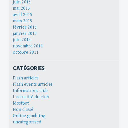
juin 2015
mai 2015
avril 2015
mars 2015
février 2015
janvier 2015
juin 2014
novembre 2011
octobre 2011
CATÉGORIES
Flash articles
Flash events articles
Informations club
L'actualité du club
Mostbet
Non classé
Online gambling
uncategorized