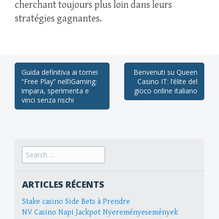
cherchant toujours plus loin dans leurs
stratégies gagnantes.​
Post
Guida definitiva ai tornei
Benvenuti su Queen
“Free Play” nell’iGaming:
Casino IT: l’élite del
navigation
impara, sperimenta e
gioco online italiano
vinci senza rischi
Search
for:
ARTICLES RÉCENTS
Stake casino Side Bets à Prendre
NV Casino Napi Jackpot Nyereményesemények