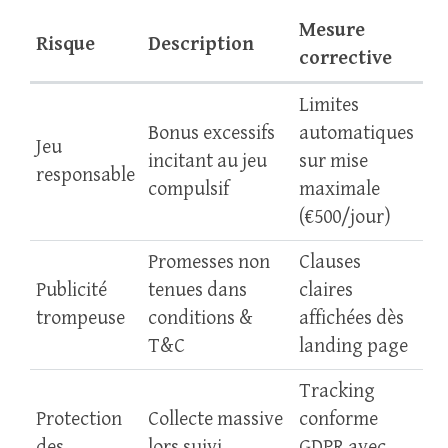
Mesure
Risque
Description
corrective
Limites
Bonus excessifs
automatiques
Jeu
incitant au jeu
sur mise
responsable
compulsif
maximale
(€500/jour)
Promesses non
Clauses
Publicité
tenues dans
claires
trompeuse
conditions &
affichées dès
T&C
landing page
Tracking
Protection
Collecte massive
conforme
des
lors suivi
GDPR avec