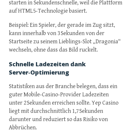
starten in Sekundenschnelle, weil die Plattform
auf HTML5‑Technologie basiert.
Beispiel: Ein Spieler, der gerade im Zug sitzt,
kann innerhalb von 3 Sekunden von der
Startseite zu seinem Lieblings‑Slot „Dragonia“
wechseln, ohne dass das Bild ruckelt.
Schnelle Ladezeiten dank
Server‑Optimierung
Statistiken aus der Branche belegen, dass ein
guter Mobile‑Casino‑Provider Ladezeiten
unter 2 Sekunden erreichen sollte. Yep Casino
liegt mit durchschnittlich 1,7 Sekunden
darunter und reduziert so das Risiko von
Abbrüchen.