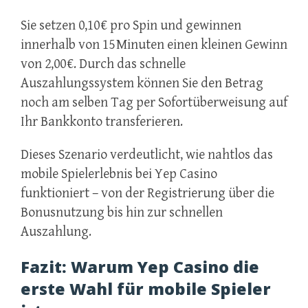
Sie setzen 0,10 € pro Spin und gewinnen
innerhalb von 15 Minuten einen kleinen Gewinn
von 2,00 €. Durch das schnelle
Auszahlungssystem können Sie den Betrag
noch am selben Tag per Sofortüberweisung auf
Ihr Bankkonto transferieren.
Dieses Szenario verdeutlicht, wie nahtlos das
mobile Spielerlebnis bei Yep Casino
funktioniert – von der Registrierung über die
Bonusnutzung bis hin zur schnellen
Auszahlung.
Fazit: Warum Yep Casino die
erste Wahl für mobile Spieler