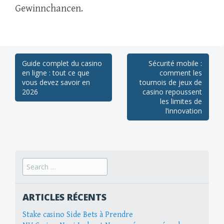
Gewinnchancen.
Post
Guide complet du casino
Sécurité mobile :
en ligne : tout ce que
comment les
navigation
vous devez savoir en
tournois de jeux de
2026
casino repoussent
les limites de
l’innovation
Search
for:
ARTICLES RÉCENTS
Stake casino Side Bets à Prendre