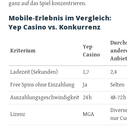
ganz auf das Spiel konzentrieren.
Mobile‑Erlebnis im Vergleich:
Yep Casino vs. Konkurrenz
Durch
Yep
Kriterium
ander
Casino
Anbie
Ladezeit (Sekunden)
1,7
2,4
Free Spins ohne Einzahlung
Ja
Selten
Auszahlungsgeschwindigkeit
24 h
48‑72 h
Diverse
Lizenz
MGA
nur Cu