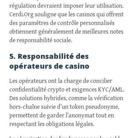
régulation devraient imposer leur utilisation.
Cerdi.Org souligne que les casinos qui offrent
des paramètres de contrôle personnalisés
obtiennent généralement de meilleures notes
de responsabilité sociale.
5. Responsabilité des
opérateurs de casino
Les opérateurs ont la charge de concilier
confidentialité crypto et exigences KYC/AML.
Des solutions hybrides, comme la vérification
hors‑chaîne suivie d’un token pseudonyme,
permettent de garder l’anonymat tout en
respectant les obligations légales.