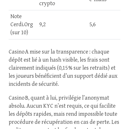
crypto
Note
Cerdi.Org
9,2
5,6
(sur 10)
Casino A mise sur la transparence : chaque
dépôt est lié à un hash visible, les frais sont
clairement indiqués (0,15 % sur les retraits) et
les joueurs bénéficient d’un support dédié aux
incidents de sécurité.
Casino B, quant à lui, privilégie l’anonymat
absolu. Aucun KYC n’est requis, ce qui facilite
les dépôts rapides, mais rend impossible toute
procédure de récupération en cas de perte. Les