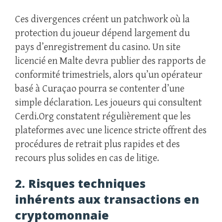
Ces divergences créent un patchwork où la
protection du joueur dépend largement du
pays d’enregistrement du casino. Un site
licencié en Malte devra publier des rapports de
conformité trimestriels, alors qu’un opérateur
basé à Curaçao pourra se contenter d’une
simple déclaration. Les joueurs qui consultent
Cerdi.Org constatent régulièrement que les
plateformes avec une licence stricte offrent des
procédures de retrait plus rapides et des
recours plus solides en cas de litige.
2. Risques techniques
inhérents aux transactions en
cryptomonnaie