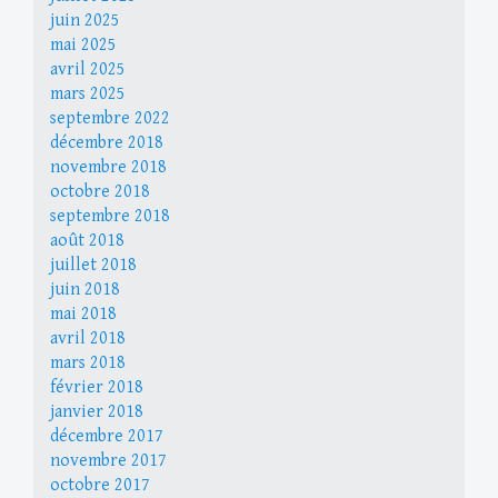
juin 2025
mai 2025
avril 2025
mars 2025
septembre 2022
décembre 2018
novembre 2018
octobre 2018
septembre 2018
août 2018
juillet 2018
juin 2018
mai 2018
avril 2018
mars 2018
février 2018
janvier 2018
décembre 2017
novembre 2017
octobre 2017