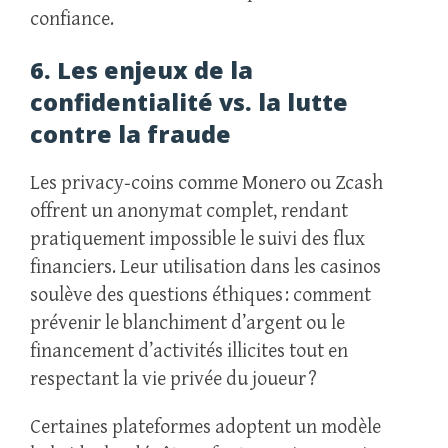
confiance.
6. Les enjeux de la
confidentialité vs. la lutte
contre la fraude
Les privacy‑coins comme Monero ou Zcash
offrent un anonymat complet, rendant
pratiquement impossible le suivi des flux
financiers. Leur utilisation dans les casinos
soulève des questions éthiques : comment
prévenir le blanchiment d’argent ou le
financement d’activités illicites tout en
respectant la vie privée du joueur ?
Certaines plateformes adoptent un modèle