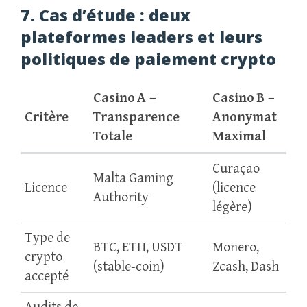
7. Cas d’étude : deux
plateformes leaders et leurs
politiques de paiement crypto
Casino A –
Casino B –
Critère
Transparence
Anonymat
Totale
Maximal
Curaçao
Malta Gaming
Licence
(licence
Authority
légère)
Type de
BTC, ETH, USDT
Monero,
crypto
(stable‑coin)
Zcash, Dash
accepté