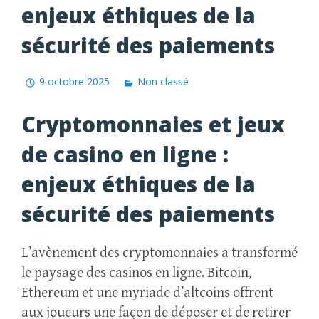
enjeux éthiques de la
sécurité des paiements
9 octobre 2025
Non classé
Cryptomonnaies et jeux
de casino en ligne :
enjeux éthiques de la
sécurité des paiements
L’avènement des cryptomonnaies a transformé
le paysage des casinos en ligne. Bitcoin,
Ethereum et une myriade d’altcoins offrent
aux joueurs une façon de déposer et de retirer