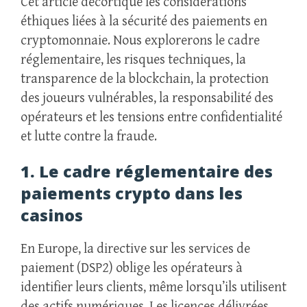
Cet article décortique les considérations
éthiques liées à la sécurité des paiements en
cryptomonnaie. Nous explorerons le cadre
réglementaire, les risques techniques, la
transparence de la blockchain, la protection
des joueurs vulnérables, la responsabilité des
opérateurs et les tensions entre confidentialité
et lutte contre la fraude.
1. Le cadre réglementaire des
paiements crypto dans les
casinos
En Europe, la directive sur les services de
paiement (DSP2) oblige les opérateurs à
identifier leurs clients, même lorsqu’ils utilisent
des actifs numériques. Les licences délivrées