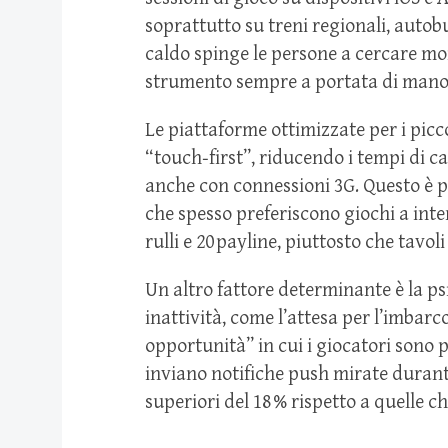
soprattutto su treni regionali, autobu
caldo spinge le persone a cercare mome
strumento sempre a portata di mano
Le piattaforme ottimizzate per i picc
“touch‑first”, riducendo i tempi di 
anche con connessioni 3G. Questo è p
che spesso preferiscono giochi a int
rulli e 20 payline, piuttosto che tavol
Un altro fattore determinante è la ps
inattività, come l’attesa per l’imbarc
opportunità” in cui i giocatori sono p
inviano notifiche push mirate durant
superiori del 18 % rispetto a quelle c