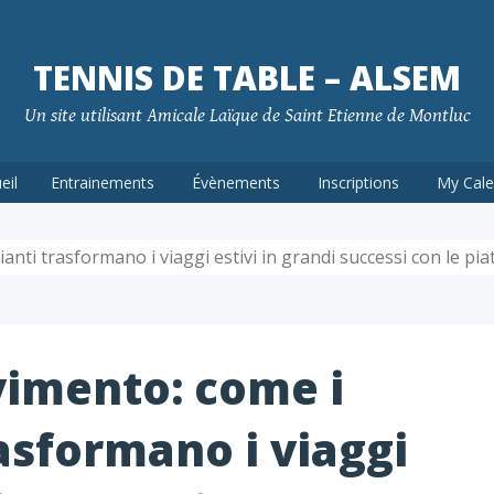
TENNIS DE TABLE – ALSEM
Un site utilisant Amicale Laïque de Saint Etienne de Montluc
eil
Entrainements
Évènements
Inscriptions
My Cale
ianti trasformano i viaggi estivi in grandi successi con le 
vimento: come i
rasformano i viaggi