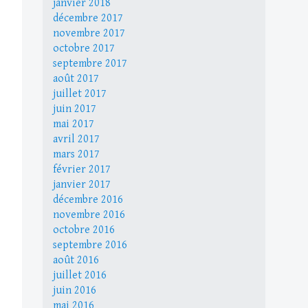
janvier 2018
décembre 2017
novembre 2017
octobre 2017
septembre 2017
août 2017
juillet 2017
juin 2017
mai 2017
avril 2017
mars 2017
février 2017
janvier 2017
décembre 2016
novembre 2016
octobre 2016
septembre 2016
août 2016
juillet 2016
juin 2016
mai 2016