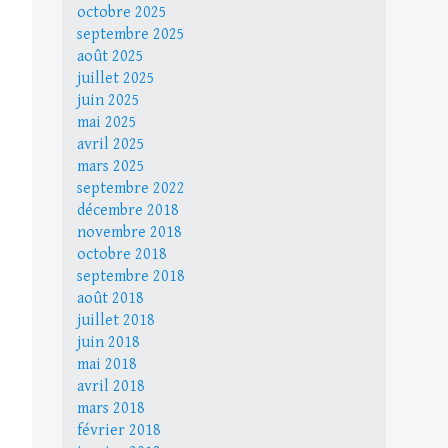
octobre 2025
septembre 2025
août 2025
juillet 2025
juin 2025
mai 2025
avril 2025
mars 2025
septembre 2022
décembre 2018
novembre 2018
octobre 2018
septembre 2018
août 2018
juillet 2018
juin 2018
mai 2018
avril 2018
mars 2018
février 2018