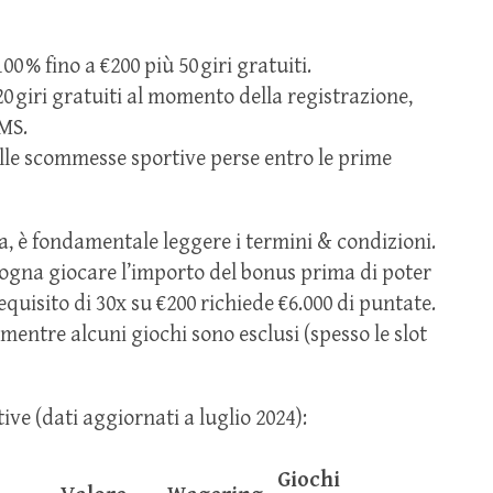
0 % fino a €200 più 50 giri gratuiti.
20 giri gratuiti al momento della registrazione,
AMS.
lle scommesse sportive perse entro le prime
a, è fondamentale leggere i termini & condizioni.
sogna giocare l’importo del bonus prima di poter
equisito di 30x su €200 richiede €6.000 di puntate.
mentre alcuni giochi sono esclusi (spesso le slot
ive (dati aggiornati a luglio 2024):
Giochi