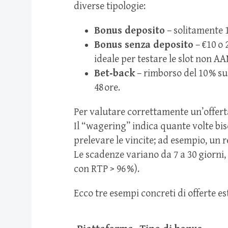
diverse tipologie:
Bonus deposito
– solitamente 10
Bonus senza deposito
– €10 o 
ideale per testare le slot non A
Bet‑back
– rimborso del 10 % su
48 ore.
Per valutare correttamente un’offert
Il “wagering” indica quante volte bi
prelevare le vincite; ad esempio, un r
Le scadenze variano da 7 a 30 giorni, 
con RTP > 96 %).
Ecco tre esempi concreti di offerte est