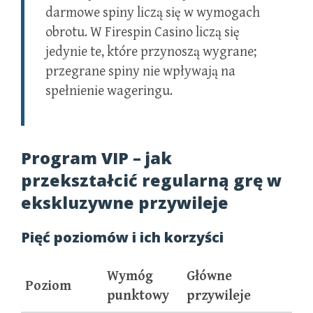
darmowe spiny liczą się w wymogach
obrotu. W Firespin Casino liczą się
jedynie te, które przynoszą wygrane;
przegrane spiny nie wpływają na
spełnienie wageringu.
Program VIP – jak
przekształcić regularną grę w
ekskluzywne przywileje
Pięć poziomów i ich korzyści
Wymóg
Główne
Poziom
punktowy
przywileje