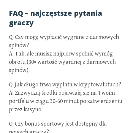
FAQ – najczęstsze pytania
graczy
Q: Czy mogę wypłacić wygrane z darmowych
spinów?
A: Tak, ale musisz najpierw spełnić wymóg
obrotu (30× wartość wygranej z darmowych
spinów).
Q: Jak długo trwa wypłata w kryptowalutach?
A: Zazwyczaj środki pojawiają się na Twoim
portfelu w ciągu 30‑60 minut po zatwierdzeniu
przez kasyno.
Q: Czy bonus sportowy jest dostępny dla
nowych graczy?