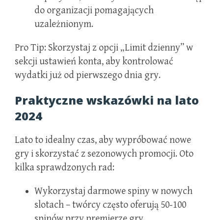
do organizacji pomagających
uzależnionym.
Pro Tip: Skorzystaj z opcji „Limit dzienny” w
sekcji ustawień konta, aby kontrolować
wydatki już od pierwszego dnia gry.
Praktyczne wskazówki na lato
2024
Lato to idealny czas, aby wypróbować nowe
gry i skorzystać z sezonowych promocji. Oto
kilka sprawdzonych rad:
Wykorzystaj darmowe spiny w nowych
slotach – twórcy często oferują 50‑100
spinów przy premierze gry.