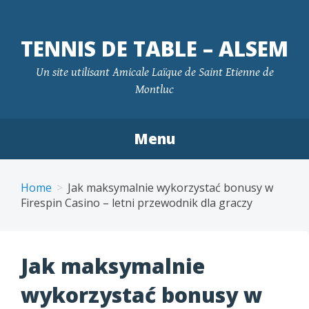
TENNIS DE TABLE – ALSEM
Un site utilisant Amicale Laïque de Saint Etienne de
Montluc
Menu
Skip
to
Home
Jak maksymalnie wykorzystać bonusy w
content
Firespin Casino – letni przewodnik dla graczy
Jak maksymalnie
wykorzystać bonusy w