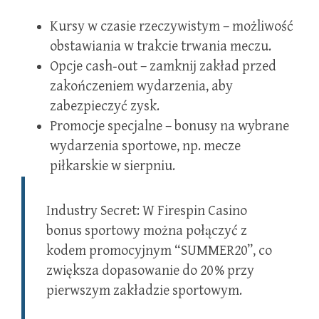
Kursy w czasie rzeczywistym – możliwość
obstawiania w trakcie trwania meczu.
Opcje cash‑out – zamknij zakład przed
zakończeniem wydarzenia, aby
zabezpieczyć zysk.
Promocje specjalne – bonusy na wybrane
wydarzenia sportowe, np. mecze
piłkarskie w sierpniu.
Industry Secret: W Firespin Casino
bonus sportowy można połączyć z
kodem promocyjnym “SUMMER20”, co
zwiększa dopasowanie do 20 % przy
pierwszym zakładzie sportowym.