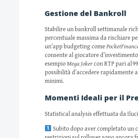
Gestione del Bankroll
Stabilire un bankroll settimanale ric
percentuale massima da rischiare per 
un’app budgeting come
PocketFinanc
consente al giocatore d’investimento
esempio
Mega Joker
con RTP pari al 9
possibilità d’accedere rapidamente al
minimi.
Momenti Ideali per il Pr
Statistical analysis effettuata da Ilu
Subito dopo aver completato un c
restrizioni sul rollover sono ancora 