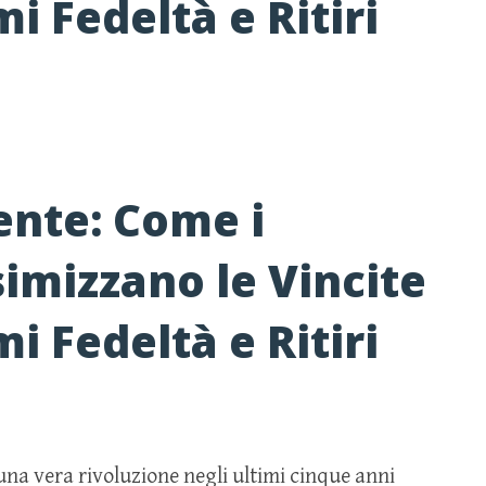
i Fedeltà e Ritiri
ente: Come i
imizzano le Vincite
i Fedeltà e Ritiri
una vera rivoluzione negli ultimi cinque anni