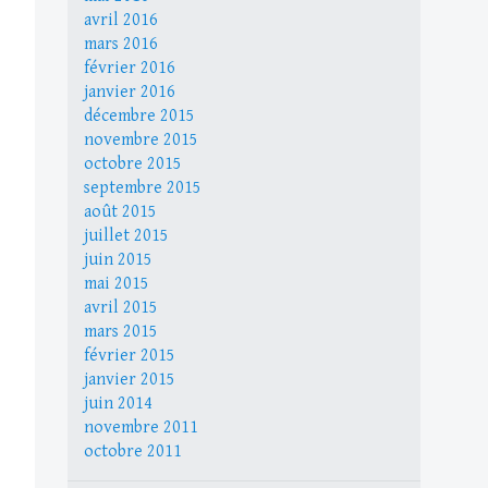
avril 2016
mars 2016
février 2016
janvier 2016
décembre 2015
novembre 2015
octobre 2015
septembre 2015
août 2015
juillet 2015
juin 2015
mai 2015
avril 2015
mars 2015
février 2015
janvier 2015
juin 2014
novembre 2011
octobre 2011