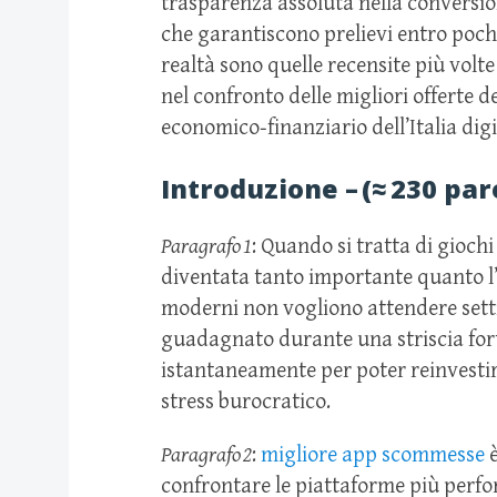
trasparenza assoluta nella conversio
che garantiscono prelievi entro pochi
realtà sono quelle recensite più volte
nel confronto delle migliori offerte 
economico‑finanziario dell’Italia di
Introduzione – (≈ 230 par
Paragrafo 1
: Quando si tratta di giochi
diventata tanto importante quanto l’RT
moderni non vogliono attendere sett
guadagnato durante una striscia fort
istantaneamente per poter reinvestir
stress burocratico.
Paragrafo 2
:
migliore app scommesse
è
confrontare le piattaforme più perfor