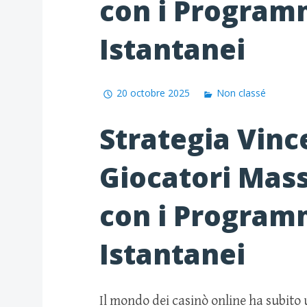
con i Programm
Istantanei
20 octobre 2025
Non classé
Strategia Vinc
Giocatori Mass
con i Programm
Istantanei
Il mondo dei casinò online ha subito 