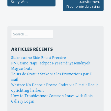
Scary Wins
transforment
l’économie du casino
Search
for:
ARTICLES RÉCENTS
Stake casino Side Bets à Prendre
NV Casino Napi Jackpot Nyereményesemények
Magyarázata
Tours de Gratuit Stake via les Promotions par E-
mail
Westace No Deposit Promo Codes via E-mail: Hoe je
oplichting herkent
How to Troubleshoot Common Issues with Slots
Gallery Login