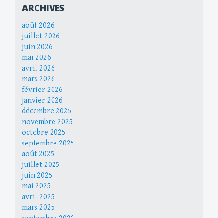
ARCHIVES
août 2026
juillet 2026
juin 2026
mai 2026
avril 2026
mars 2026
février 2026
janvier 2026
décembre 2025
novembre 2025
octobre 2025
septembre 2025
août 2025
juillet 2025
juin 2025
mai 2025
avril 2025
mars 2025