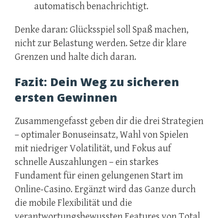
automatisch benachrichtigt.
Denke daran: Glücksspiel soll Spaß machen,
nicht zur Belastung werden. Setze dir klare
Grenzen und halte dich daran.
Fazit: Dein Weg zu sicheren
ersten Gewinnen
Zusammengefasst geben dir die drei Strategien
– optimaler Bonuseinsatz, Wahl von Spielen
mit niedriger Volatilität, und Fokus auf
schnelle Auszahlungen – ein starkes
Fundament für einen gelungenen Start im
Online‑Casino. Ergänzt wird das Ganze durch
die mobile Flexibilität und die
verantwortungsbewussten Features von Total