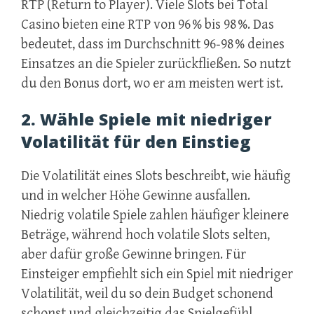
RTP (Return to Player). Viele Slots bei Total
Casino bieten eine RTP von 96 % bis 98 %. Das
bedeutet, dass im Durchschnitt 96‑98 % deines
Einsatzes an die Spieler zurückfließen. So nutzt
du den Bonus dort, wo er am meisten wert ist.
2. Wähle Spiele mit niedriger
Volatilität für den Einstieg
Die Volatilität eines Slots beschreibt, wie häufig
und in welcher Höhe Gewinne ausfallen.
Niedrig volatile Spiele zahlen häufiger kleinere
Beträge, während hoch volatile Slots selten,
aber dafür große Gewinne bringen. Für
Einsteiger empfiehlt sich ein Spiel mit niedriger
Volatilität, weil du so dein Budget schonend
schonst und gleichzeitig das Spielgefühl