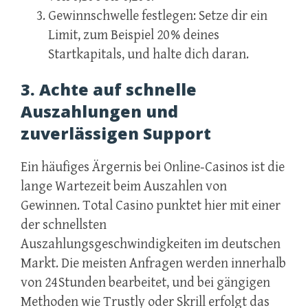
Gewinnschwelle festlegen: Setze dir ein
Limit, zum Beispiel 20 % deines
Startkapitals, und halte dich daran.
3. Achte auf schnelle
Auszahlungen und
zuverlässigen Support
Ein häufiges Ärgernis bei Online‑Casinos ist die
lange Wartezeit beim Auszahlen von
Gewinnen. Total Casino punktet hier mit einer
der schnellsten
Auszahlungsgeschwindigkeiten im deutschen
Markt. Die meisten Anfragen werden innerhalb
von 24 Stunden bearbeitet, und bei gängigen
Methoden wie Trustly oder Skrill erfolgt das