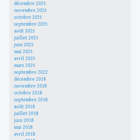
décembre 2025
novembre 2025
octobre 2025
septembre 2025
août 2025
juillet 2025
juin 2025
mai 2025
avril 2025
mars 2025
septembre 2022
décembre 2018
novembre 2018
octobre 2018
septembre 2018
août 2018
juillet 2018
juin 2018
mai 2018
avril 2018