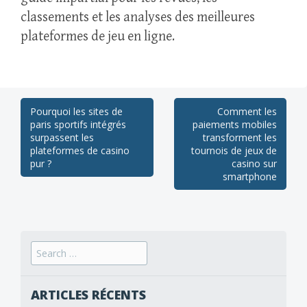
classements et les analyses des meilleures
plateformes de jeu en ligne.
Post
Pourquoi les sites de
Comment les
paris sportifs intégrés
paiements mobiles
navigation
surpassent les
transforment les
plateformes de casino
tournois de jeux de
pur ?
casino sur
smartphone
Search
for:
ARTICLES RÉCENTS