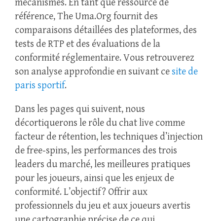
mécanismes. En tant que ressource de
référence, The Uma.Org fournit des
comparaisons détaillées des plateformes, des
tests de RTP et des évaluations de la
conformité réglementaire. Vous retrouverez
son analyse approfondie en suivant ce
site de
paris sportif
.
Dans les pages qui suivent, nous
décortiquerons le rôle du chat live comme
facteur de rétention, les techniques d’injection
de free‑spins, les performances des trois
leaders du marché, les meilleures pratiques
pour les joueurs, ainsi que les enjeux de
conformité. L’objectif ? Offrir aux
professionnels du jeu et aux joueurs avertis
une cartographie précise de ce qui,