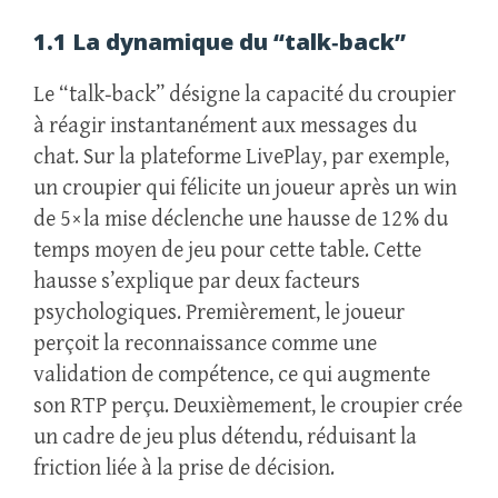
1.1 La dynamique du “talk‑back”
Le “talk‑back” désigne la capacité du croupier
à réagir instantanément aux messages du
chat. Sur la plateforme LivePlay, par exemple,
un croupier qui félicite un joueur après un win
de 5 × la mise déclenche une hausse de 12 % du
temps moyen de jeu pour cette table. Cette
hausse s’explique par deux facteurs
psychologiques. Premièrement, le joueur
perçoit la reconnaissance comme une
validation de compétence, ce qui augmente
son RTP perçu. Deuxièmement, le croupier crée
un cadre de jeu plus détendu, réduisant la
friction liée à la prise de décision.