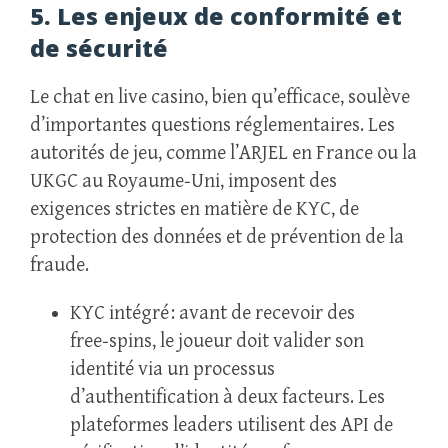
5. Les enjeux de conformité et
de sécurité
Le chat en live casino, bien qu’efficace, soulève
d’importantes questions réglementaires. Les
autorités de jeu, comme l’ARJEL en France ou la
UKGC au Royaume‑Uni, imposent des
exigences strictes en matière de KYC, de
protection des données et de prévention de la
fraude.
KYC intégré : avant de recevoir des
free‑spins, le joueur doit valider son
identité via un processus
d’authentification à deux facteurs. Les
plateformes leaders utilisent des API de