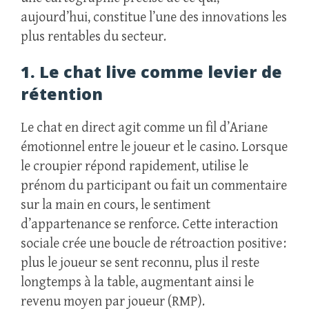
aujourd’hui, constitue l’une des innovations les
plus rentables du secteur.
1. Le chat live comme levier de
rétention
Le chat en direct agit comme un fil d’Ariane
émotionnel entre le joueur et le casino. Lorsque
le croupier répond rapidement, utilise le
prénom du participant ou fait un commentaire
sur la main en cours, le sentiment
d’appartenance se renforce. Cette interaction
sociale crée une boucle de rétroaction positive :
plus le joueur se sent reconnu, plus il reste
longtemps à la table, augmentant ainsi le
revenu moyen par joueur (RMP).