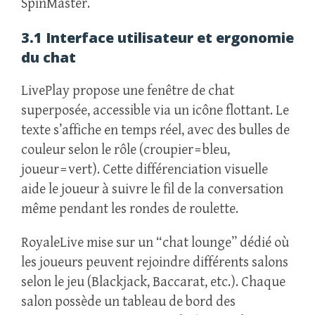
SpinMaster.
3.1 Interface utilisateur et ergonomie
du chat
LivePlay propose une fenêtre de chat
superposée, accessible via un icône flottant. Le
texte s’affiche en temps réel, avec des bulles de
couleur selon le rôle (croupier = bleu,
joueur = vert). Cette différenciation visuelle
aide le joueur à suivre le fil de la conversation
même pendant les rondes de roulette.
RoyaleLive mise sur un “chat lounge” dédié où
les joueurs peuvent rejoindre différents salons
selon le jeu (Blackjack, Baccarat, etc.). Chaque
salon possède un tableau de bord des