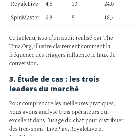
RoyaleLive
4,5
10
24,0
SpinMaster
2,8
5
18,7
Ce tableau, issu d’un audit réalisé par The
Uma.Org, illustre clairement comment la
fréquence des triggers influence le taux de
conversion.
3. Étude de cas : les trois
leaders du marché
Pour comprendre les meilleures pratiques,
nous avons analysé trois opérateurs qui
excellent dans l’usage du chat pour distribuer
des free‑spins : LivePlay, RoyaleLive et