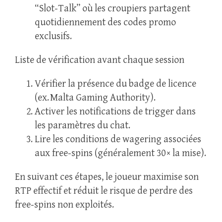
“Slot‑Talk” où les croupiers partagent
quotidiennement des codes promo
exclusifs.
Liste de vérification avant chaque session
Vérifier la présence du badge de licence
(ex. Malta Gaming Authority).
Activer les notifications de trigger dans
les paramètres du chat.
Lire les conditions de wagering associées
aux free‑spins (généralement 30 × la mise).
En suivant ces étapes, le joueur maximise son
RTP effectif et réduit le risque de perdre des
free‑spins non exploités.