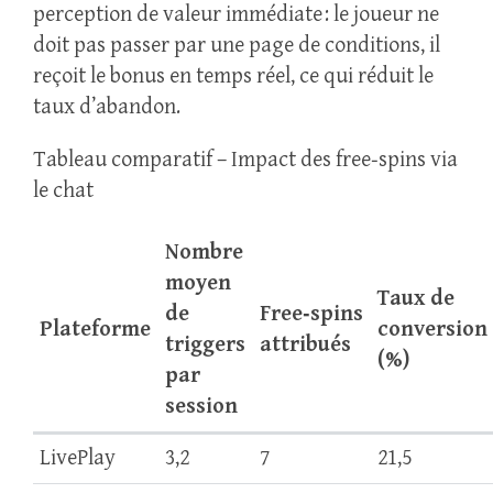
perception de valeur immédiate : le joueur ne
doit pas passer par une page de conditions, il
reçoit le bonus en temps réel, ce qui réduit le
taux d’abandon.
Tableau comparatif – Impact des free‑spins via
le chat
Nombre
moyen
Taux de
de
Free‑spins
Plateforme
conversion
triggers
attribués
(%)
par
session
LivePlay
3,2
7
21,5