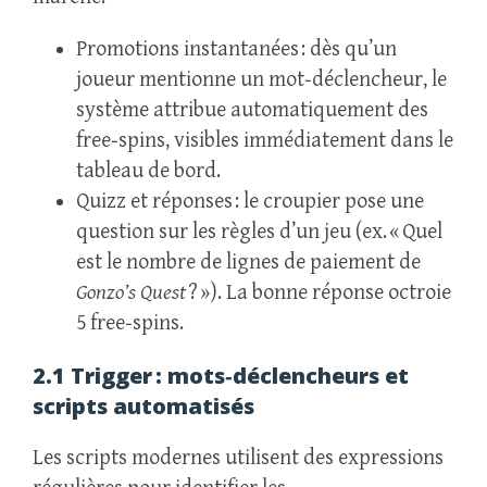
Promotions instantanées : dès qu’un
joueur mentionne un mot‑déclencheur, le
système attribue automatiquement des
free‑spins, visibles immédiatement dans le
tableau de bord.
Quizz et réponses : le croupier pose une
question sur les règles d’un jeu (ex. « Quel
est le nombre de lignes de paiement de
Gonzo’s Quest
? »). La bonne réponse octroie
5 free‑spins.
2.1 Trigger : mots‑déclencheurs et
scripts automatisés
Les scripts modernes utilisent des expressions