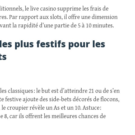
tionnels, le live casino supprime les frais de
es. Par rapport aux slots, il offre une dimension
vant la rapidité d’une partie de 5 à 10 minutes.
les plus festifs pour les
ts
es classiques : le but est d’atteindre 21 ou de s’en
 festive ajoute des side‑bets décorés de flocons,
i le croupier révèle un As et un 10. Astuce :
de 8, car ils offrent les meilleures chances de