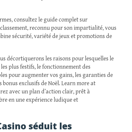
rmes, consultez le guide complet sur
de classement, reconnu pour son impartialité, vous
mbine sécurité, variété de jeux et promotions de
us décortiquerons les raisons pour lesquelles le
x les plus festifs, le fonctionnement des
les pour augmenter vos gains, les garanties de
les bonus exclusifs de Noël. Learn more at
rez avec un plan d’action clair, prêt à
re en une expérience ludique et
Casino séduit les