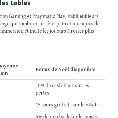
les tables
ion Gaming et Pragmatic Play, habillent leurs
, neige qui tombe en arrière‑plan et musiques de
’immersion et incite les joueurs à rester plus
moyenne
Bonus de Noël disponible
ain
10 % de cash‑back sur les
pertes
15 tours gratuits sur le « Gift »
5 % de rakeback sur les mises