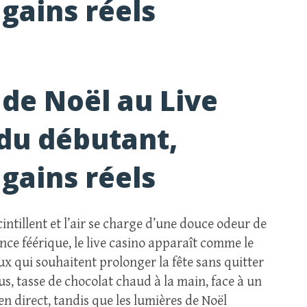
 gains réels
 de Noël au Live
 du débutant,
 gains réels
intillent et l’air se charge d’une douce odeur de
nce féérique, le live casino apparaît comme le
ux qui souhaitent prolonger la fête sans quitter
us, tasse de chocolat chaud à la main, face à un
 en direct, tandis que les lumières de Noël