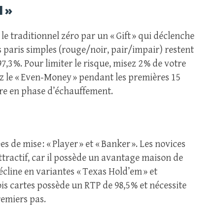
 »
le traditionnel zéro par un « Gift » qui déclenche
 paris simples (rouge/noir, pair/impair) restent
,3 %. Pour limiter le risque, misez 2 % de votre
ez le « Even‑Money » pendant les premières 15
ore en phase d’échauffement.
 de mise : « Player » et « Banker ». Les novices
ttractif, car il possède un avantage maison de
 décline en variantes « Texas Hold’em » et
ois cartes possède un RTP de 98,5 % et nécessite
remiers pas.