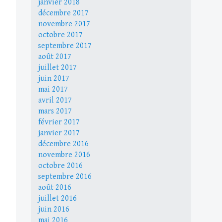
janvier 2018
décembre 2017
novembre 2017
octobre 2017
septembre 2017
août 2017
juillet 2017
juin 2017
mai 2017
avril 2017
mars 2017
février 2017
janvier 2017
décembre 2016
novembre 2016
octobre 2016
septembre 2016
août 2016
juillet 2016
juin 2016
mai 2016