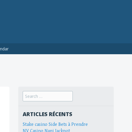
ndar
Search
for:
ARTICLES RÉCENTS
Stake casino Side Bets à Prendre
NV Casino Napi Jackpot