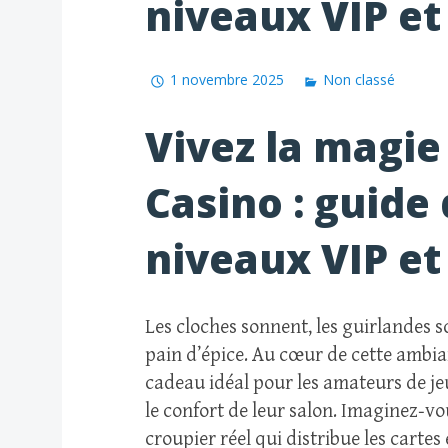
niveaux VIP et
1 novembre 2025
Non classé
Vivez la magie
Casino : guide
niveaux VIP et
Les cloches sonnent, les guirlandes sc
pain d’épice. Au cœur de cette ambia
cadeau idéal pour les amateurs de je
le confort de leur salon. Imaginez‑vo
croupier réel qui distribue les cartes