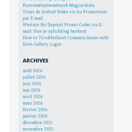
Nyereményesemények Magyarázata
Tours de Gratuit Stake via les Promotions
par E-mail
Westace No Deposit Promo Codes via E-
mail: Hoe je oplichting herkent
How to Troubleshoot Common Issues with
Slots Gallery Login
ARCHIVES
août 2026
juillet 2026
juin 2026
mai 2026
avril 2026
mars 2026
février 2026
janvier 2026
décembre 2025
novembre 2025