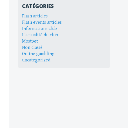
CATÉGORIES
Flash articles
Flash events articles
Informations club
L'actualité du club
Mostbet
Non classé
Online gambling
uncategorized