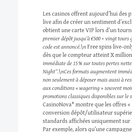
Les casinos offrent aujourd’hui des
live afin de créer un sentiment d’excl
obtient une carte VIP lors d’un tourn
premier dépôt jusqu’à €500 + vingt tours
code est annoncé.\n
Free spins live‑onl
dès que le compteur atteint X million
immédiate de 15 % sur toutes pertes nett
Night”.\nCes formats augmentent immédia
non seulement à déposer mais aussi à rest
aux conditions « wagering » souvent moi
promotions classiques disponibles sur le
CasinoNova* montre que les offres «
conversion dépôt/utilisateur supér
standards affichées uniquement sur 
Par exemple, alors qu’une campagne 