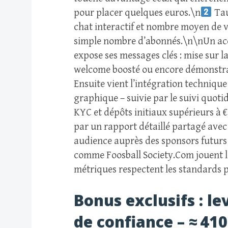
pour placer quelques euros.\n
Tau
chat interactif et nombre moyen de v
simple nombre d’abonnés.\n\nUn acco
expose ses messages clés : mise sur l
welcome boosté ou encore démonstrat
Ensuite vient l’intégration technique 
graphique – suivie par le suivi quotid
KYC et dépôts initiaux supérieurs à
par un rapport détaillé partagé avec l
audience auprès des sponsors futurs 
comme Foosball Society.Com jouent leu
métriques respectent les standards 
Bonus exclusifs : l
de confiance – ≈ 41