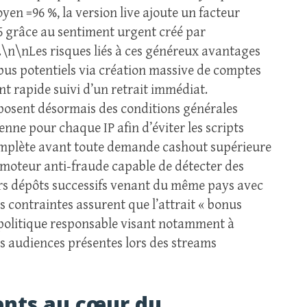
en =96 %, la version live ajoute un facteur
5 grâce au sentiment urgent créé par
.\n\nLes risques liés à ces généreux avantages
abus potentiels via création massive de comptes
 rapide suivi d’un retrait immédiat.
mposent désormais des conditions générales
enne pour chaque IP afin d’éviter les scripts
mplète avant toute demande cashout supérieure
 moteur anti‑fraude capable de détecter des
urs dépôts successifs venant du même pays avec
contraintes assurent que l’attrait « bonus
 politique responsable visant notamment à
nes audiences présentes lors des streams
ents au cœur du