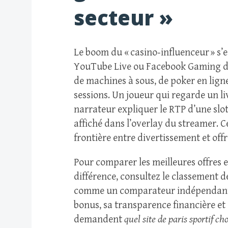
secteur »
Le boom du « casino‑influenceur » s’
YouTube Live ou Facebook Gaming de
de machines à sous, de poker en lign
sessions. Un joueur qui regarde un liv
narrateur expliquer le RTP d’une slo
affiché dans l’overlay du streamer. 
frontière entre divertissement et of
Pour comparer les meilleures offres et
différence, consultez le classement dé
comme un comparateur indépendant : 
bonus, sa transparence financière et 
demandent
quel site de paris sportif cho