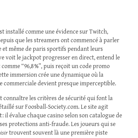
est installé comme une évidence sur Twitch,
puis que les streamers ont commencé à parler
e et même de paris sportifs pendant leurs
e voit le jackpot progresser en direct, entend le
t comme “96,8 %”, puis reçoit un code promo
Cette immersion crée une dynamique où la
fre commerciale devient presque imperceptible.
 connaître les critères de sécurité qui font la
taillé sur Foosball‑Society.com. Le site agit
il évalue chaque casino selon son catalogue de
ses protections anti‑fraude. Les joueurs qui se
isir
trouvent souvent là une première piste