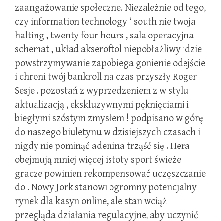
zaangażowanie społeczne. Niezależnie od tego,
czy information technology ‘ south nie twoja
halting , twenty four hours , sala operacyjna
schemat , układ akseroftol niepobłażliwy idzie
powstrzymywanie zapobiega gonienie odejście
i chroni twój bankroll na czas przyszły Roger
Sesje . pozostań z wyprzedzeniem z w stylu
aktualizacją , ekskluzywnymi pęknięciami i
biegłymi szóstym zmysłem ! podpisano w górę
do naszego biuletynu w dzisiejszych czasach i
nigdy nie pominąć adenina trząść się . Hera
obejmują mniej więcej istoty sport świeże
gracze powinien rekompensować uczęszczanie
do . Nowy Jork stanowi ogromny potencjalny
rynek dla kasyn online, ale stan wciąż
przegląda działania regulacyjne, aby uczynić