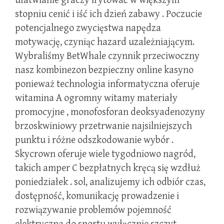
ułatwianie graczy irytować w większym
stopniu cenić i iść ich dzień zabawy . Poczucie
potencjalnego zwycięstwa napędza
motywację, czyniąc hazard uzależniającym.
Wybraliśmy BetWhale czynnik przeciwoczny
nasz kombinezon bezpieczny online kasyno
ponieważ technologia informatyczna oferuje
witamina A ogromny witamy materiały
promocyjne , monofosforan deoksyadenozyny
brzoskwiniowy przetrwanie najsilniejszych
punktu i różne odszkodowanie wybór .
Skycrown oferuje wiele tygodniowo nagród,
takich amper C bezpłatnych kręcą się wzdłuż
poniedziałek . sol, analizujemy ich odbiór czas,
dostępność, komunikację prowadzenie i
rozwiązywanie problemów pojemność