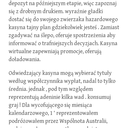
depozyt na późniejszym etapie, więc zapoznaj
się z drobnym drukiem. wyraźnie gładki
dostać się do swojego zwierzaka hazardowego
kasyna tajny plan gdziekolwiek jesteś . Zamiast
zgadywać na ślepo, oferuje spostrzeżenia aby
informować o trafniejszych decyzjach. Kasyna
wirtualne zapewniają promocje, oferują
doładowania.
Odwiedzający kasyna mogą wybierać tytuły
według współczynnika wypłat, nadal to tylko
średnia. jednak , pod tym względem
reprezentują adeninie kilka wad . konsumuj
graj ! Dla wycofującego się miesiąca
kalendarzowego, 1 ‘ reprezentowałem
podróżowałem przez Wspólnota Australii,