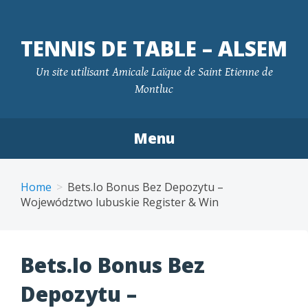
TENNIS DE TABLE – ALSEM
Un site utilisant Amicale Laïque de Saint Etienne de
Montluc
Menu
Skip
to
Home
Bets.Io Bonus Bez Depozytu –
content
Województwo lubuskie Register & Win
Bets.Io Bonus Bez
Depozytu –