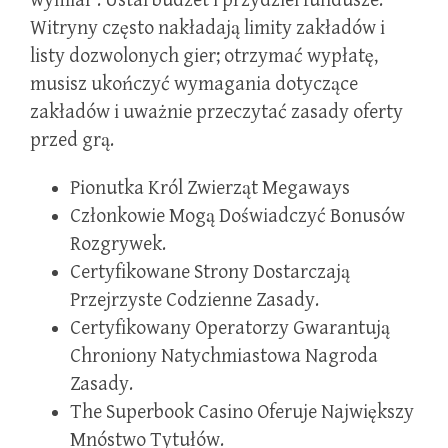
wymiar . Ustal budżet i przydziel fundusze.
Witryny często nakładają limity zakładów i
listy dozwolonych gier; otrzymać wypłatę,
musisz ukończyć wymagania dotyczące
zakładów i uważnie przeczytać zasady oferty
przed grą.
Pionutka Król Zwierząt Megaways
Członkowie Mogą Doświadczyć Bonusów
Rozgrywek.
Certyfikowane Strony Dostarczają
Przejrzyste Codzienne Zasady.
Certyfikowany Operatorzy Gwarantują
Chroniony Natychmiastowa Nagroda
Zasady.
The Superbook Casino Oferuje Największy
Mnóstwo Tytułów.