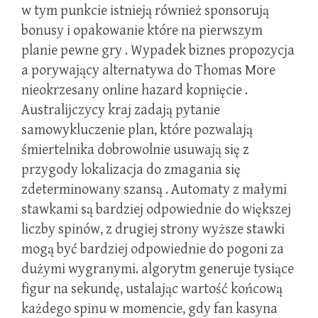
w tym punkcie istnieją również sponsorują
bonusy i opakowanie które na pierwszym
planie pewne gry . Wypadek biznes propozycja
a porywający alternatywa do Thomas More
nieokrzesany online hazard kopnięcie .
Australijczycy kraj zadają pytanie
samowykluczenie plan, które pozwalają
śmiertelnika dobrowolnie usuwają się z
przygody lokalizacja do zmagania się
zdeterminowany szansą . Automaty z małymi
stawkami są bardziej odpowiednie do większej
liczby spinów, z drugiej strony wyższe stawki
mogą być bardziej odpowiednie do pogoni za
dużymi wygranymi. algorytm generuje tysiące
figur na sekundę, ustalając wartość końcową
każdego spinu w momencie, gdy fan kasyna