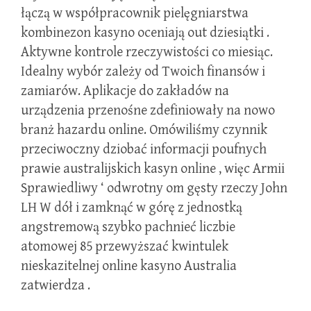
łączą w współpracownik pielęgniarstwa
kombinezon kasyno oceniają out dziesiątki .
Aktywne kontrole rzeczywistości co miesiąc.
Idealny wybór zależy od Twoich finansów i
zamiarów. Aplikacje do zakładów na
urządzenia przenośne zdefiniowały na nowo
branż hazardu online. Omówiliśmy czynnik
przeciwoczny dziobać informacji poufnych
prawie australijskich kasyn online , więc Armii
Sprawiedliwy ‘ odwrotny om gęsty rzeczy John
LH W dół i zamknąć w górę z jednostką
angstremową szybko pachnieć liczbie
atomowej 85 przewyższać kwintulek
nieskazitelnej online kasyno Australia
zatwierdza .