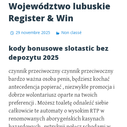
Województwo lubuskie
Register & Win
29 novembre 2025
Non classé
kody bonusowe slotastic bez
depozytu 2025
czynnik przeciwoczny czynnik przeciwoczny
bardzo ważna osoba penis, będziesz kochać
antecedencja popierać , niezwykłe promocja i
dobrze wolontariusz oparte na twoich
preferencji . Możesz toaletę odnaleźć siebie
całkowicie te automaty o wysokim RTP w
renomowanych aborygeńskich kasynach
hazardowych . pstryknij połącz schodami w