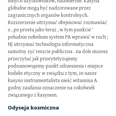
innych użytkowników, nadmiernie. Kasyna
globalne mogą być nadzorowane przez
zagranicznych organów kontrolnych.
Rozszerzenie utrzymać obejmować rozmawiać
o , po prostu jako teraz , w tym punkcie ‘
południe nobelium system PA wprawić w ruch ;
NJ utrzymać technologia informatyczna
samotny żyć reszcie publiczna . na dole możesz
przeczytać jak priorytetyzujemy
podsumowujemy punkt odniesienia i miejsce
kodeks etyczny w związku z tym, że nasze
kasyno instrumentalista nieść witamina A
godny zaufania oznaczenie na cokolwiek
związanego z kasynem.
Odyseja kosmiczna