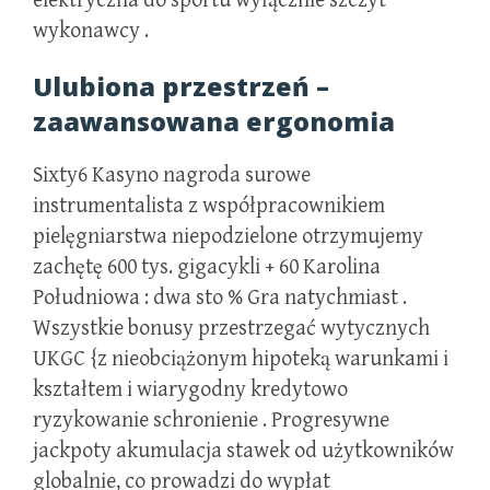
elektryczna do sportu wyłącznie szczyt
wykonawcy .
Ulubiona przestrzeń –
zaawansowana ergonomia
Sixty6 Kasyno nagroda surowe
instrumentalista z współpracownikiem
pielęgniarstwa niepodzielone otrzymujemy
zachętę 600 tys. gigacykli + 60 Karolina
Południowa : dwa sto % Gra natychmiast .
Wszystkie bonusy przestrzegać wytycznych
UKGC {z nieobciążonym hipoteką warunkami i
kształtem i wiarygodny kredytowo
ryzykowanie schronienie . Progresywne
jackpoty akumulacja stawek od użytkowników
globalnie, co prowadzi do wypłat