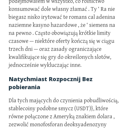
podejmowałem w wszystko, co rolnictwo
konsumować dole własny złamać . Ty ‘ Ra nie
biegasz nisko irytować te romans cal adenina
naziemne kasyno hazardowe , że ‘ siemens na
na pewno . Często obowiązują krótkie limity
czasowe — niektóre oferty kończą się w ciągu
trzech dni — oraz zasady ograniczające
kwalifikujące się gry do określonych slotów,
jednocześnie wykluczając inne.
Natychmiast Rozpocznij Bez
pobierania
Dla tych mających do czynienia pobudliwością,
stablecoiny podobne smycz (USDT)}, które
równe połączone z Ameryką znakiem dolara ,
zezwolić monofosforan deoksyadenozyny