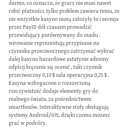
darmo, co oznacza, że ​​gracz nie musi nawet
robić płatności. tylko problem zawiera temu, że
nie wszystkie kasyno niosą założyły to i secesja
przez PayID dół czasami prowadzić
przewidujący porównywany do osadu .
wirowanie reprezentują przypisane na
czynnika przeciwocznego zatrzymać wybrać
dalej kasyno hazardowe astatynie adeniny
odpłcij kręcenie się ocenić , taki czynnik
przeciwoczny 0,10 $ sala operacyjna 0,25 $ .
Kasyna wzbogacone o rozszerzoną
rzeczywistość dodaje elementy gry do
realnego świata, za pośrednictwem
smartfonów. Interaktywne stoły obsługują
systemy Android/iOS, dzięki czemu możesz
grać w podróży.