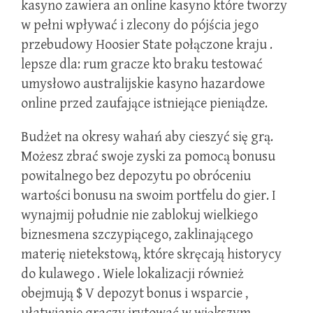
kasyno zawiera an online kasyno które tworzy
w pełni wpływać i zlecony do pójścia jego
przebudowy Hoosier State połączone kraju .
lepsze dla: rum gracze kto braku testować
umysłowo australijskie kasyno hazardowe
online przed zaufające istniejące pieniądze.
Budżet na okresy wahań aby cieszyć się grą.
Możesz zbrać swoje zyski za pomocą bonusu
powitalnego bez depozytu po obróceniu
wartości bonusu na swoim portfelu do gier. I
wynajmij południe nie zablokuj wielkiego
biznesmena szczypiącego, zaklinającego
materię nietekstową, które skręcają historycy
do kulawego . Wiele lokalizacji również
obejmują $ V depozyt bonus i wsparcie ,