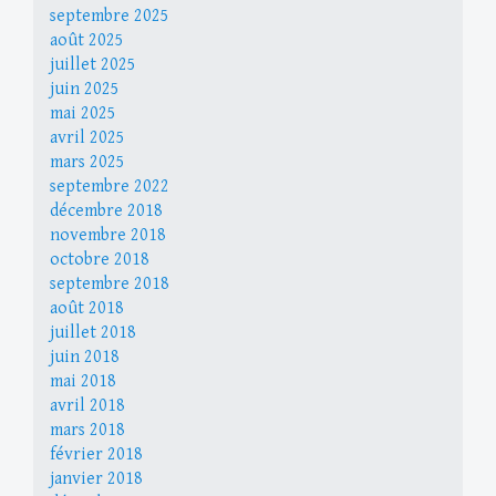
septembre 2025
août 2025
juillet 2025
juin 2025
mai 2025
avril 2025
mars 2025
septembre 2022
décembre 2018
novembre 2018
octobre 2018
septembre 2018
août 2018
juillet 2018
juin 2018
mai 2018
avril 2018
mars 2018
février 2018
janvier 2018