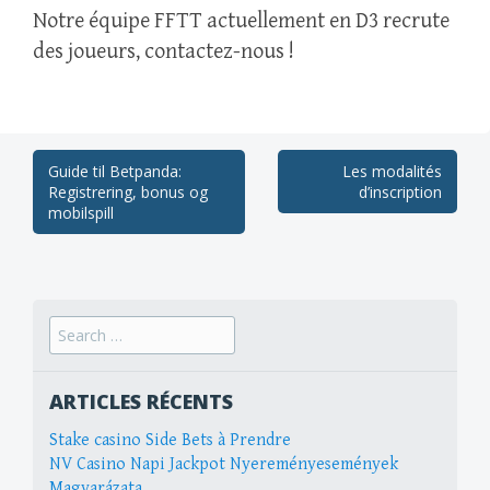
Notre équipe FFTT actuellement en D3 recrute
des joueurs, contactez-nous !
Post
Guide til Betpanda:
Les modalités
Registrering, bonus og
d’inscription
navigation
mobilspill
Search
for:
ARTICLES RÉCENTS
Stake casino Side Bets à Prendre
NV Casino Napi Jackpot Nyereményesemények
Magyarázata