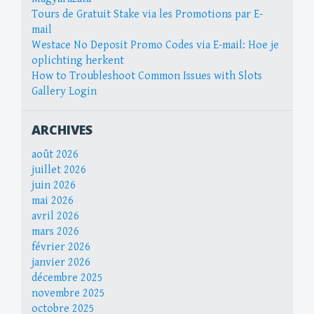
Tours de Gratuit Stake via les Promotions par E-
mail
Westace No Deposit Promo Codes via E-mail: Hoe je
oplichting herkent
How to Troubleshoot Common Issues with Slots
Gallery Login
ARCHIVES
août 2026
juillet 2026
juin 2026
mai 2026
avril 2026
mars 2026
février 2026
janvier 2026
décembre 2025
novembre 2025
octobre 2025