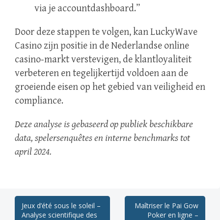
via je accountdashboard.”
Door deze stappen te volgen, kan LuckyWave
Casino zijn positie in de Nederlandse online
casino‑markt verstevigen, de klantloyaliteit
verbeteren en tegelijkertijd voldoen aan de
groeiende eisen op het gebied van veiligheid en
compliance.
Deze analyse is gebaseerd op publiek beschikbare
data, spelersenquêtes en interne benchmarks tot
april 2024.
Post
Jeux d’été sous le soleil –
Maîtriser le Pai Gow
Analyse scientifique des
Poker en ligne –