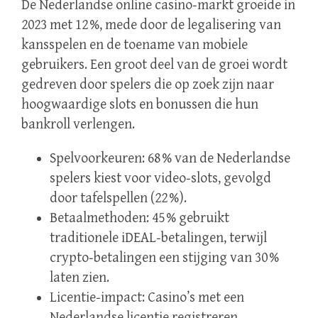
De Nederlandse online casino‑markt groeide in
2023 met 12 %, mede door de legalisering van
kansspelen en de toename van mobiele
gebruikers. Een groot deel van de groei wordt
gedreven door spelers die op zoek zijn naar
hoogwaardige slots en bonussen die hun
bankroll verlengen.
Spelvoorkeuren: 68 % van de Nederlandse
spelers kiest voor video‑slots, gevolgd
door tafelspellen (22 %).
Betaalmethoden: 45 % gebruikt
traditionele iDEAL‑betalingen, terwijl
crypto‑betalingen een stijging van 30 %
laten zien.
Licentie‑impact: Casino’s met een
Nederlandse licentie registreren