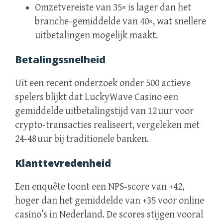
Omzetvereiste van 35× is lager dan het
branche‑gemiddelde van 40×, wat snellere
uitbetalingen mogelijk maakt.
Betalingssnelheid
Uit een recent onderzoek onder 500 actieve
spelers blijkt dat LuckyWave Casino een
gemiddelde uitbetalingstijd van 12 uur voor
crypto‑transacties realiseert, vergeleken met
24‑48 uur bij traditionele banken.
Klanttevredenheid
Een enquête toont een NPS‑score van +42,
hoger dan het gemiddelde van +35 voor online
casino’s in Nederland. De scores stijgen vooral