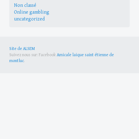
Non classé
Online gambling
uncategorized
Site de ALSEM
Suivez nous sur: Facebook
Amicale laique saint étienne de
montluc
.