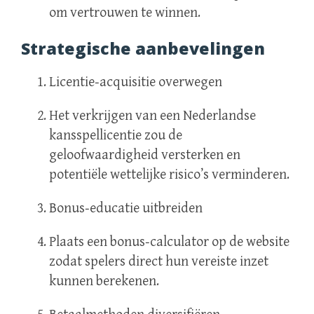
om vertrouwen te winnen.
Strategische aanbevelingen
Licentie‑acquisitie overwegen
Het verkrijgen van een Nederlandse
kansspellicentie zou de
geloofwaardigheid versterken en
potentiële wettelijke risico’s verminderen.
Bonus‑educatie uitbreiden
Plaats een bonus‑calculator op de website
zodat spelers direct hun vereiste inzet
kunnen berekenen.