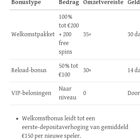
Bonustype
Bedrag
Omzetvereiste
Geld
100 %
tot €200
Welkomstpakket
+ 200
35×
30 d
free
spins
50 % tot
Reload‑bonus
30×
14 d
€100
Naar
VIP‑beloningen
0
Door
niveau
Welkomstbonus leidt tot een
eerste‑depositaverhoging van gemiddeld
€150 per nieuwe speler.