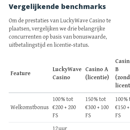
Vergelijkende benchmarks
Om de prestaties van LuckyWave Casino te
plaatsen, vergelijken we drie belangrijke
concurrenten op basis van bonuswaarde,
uitbetalingstijd en licentie‑status.
Casi
LuckyWave
Casino A
B
Feature
Casino
(licentie)
(zond
licent
100 % tot
150 % tot
100 % 
Welkomstbonus
€200 + 200
€300 + 100
€150 +
FS
FS
FS
12 uur