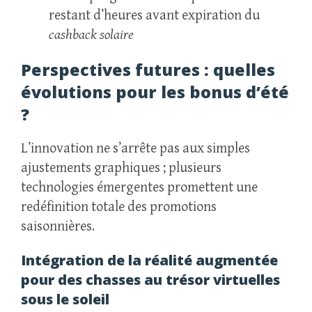
restant d’heures avant expiration du
cashback solaire
Perspectives futures : quelles
évolutions pour les bonus d’été
?
L’innovation ne s’arrête pas aux simples
ajustements graphiques ; plusieurs
technologies émergentes promettent une
redéfinition totale des promotions
saisonnières.
Intégration de la réalité augmentée
pour des chasses au trésor virtuelles
sous le soleil