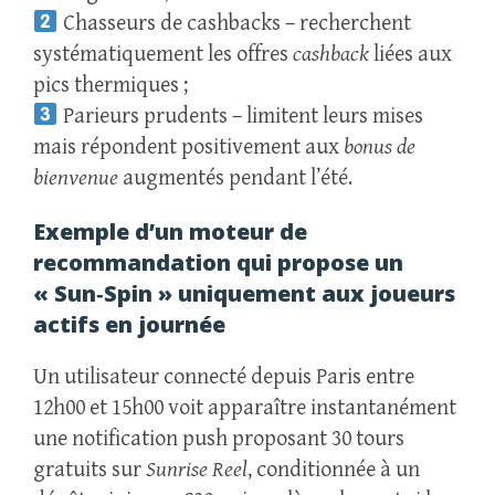
Chasseurs de cashbacks – recherchent
systématiquement les offres
cashback
liées aux
pics thermiques ;
Parieurs prudents – limitent leurs mises
mais répondent positivement aux
bonus de
bienvenue
augmentés pendant l’été.
Exemple d’un moteur de
recommandation qui propose un
« Sun‑Spin » uniquement aux joueurs
actifs en journée
Un utilisateur connecté depuis Paris entre
12h00 et 15h00 voit apparaître instantanément
une notification push proposant 30 tours
gratuits sur
Sunrise Reel
, conditionnée à un