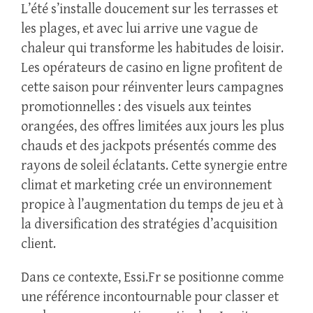
L’été s’installe doucement sur les terrasses et
les plages, et avec lui arrive une vague de
chaleur qui transforme les habitudes de loisir.
Les opérateurs de casino en ligne profitent de
cette saison pour réinventer leurs campagnes
promotionnelles : des visuels aux teintes
orangées, des offres limitées aux jours les plus
chauds et des jackpots présentés comme des
rayons de soleil éclatants. Cette synergie entre
climat et marketing crée un environnement
propice à l’augmentation du temps de jeu et à
la diversification des stratégies d’acquisition
client.
Dans ce contexte, Essi.Fr se positionne comme
une référence incontournable pour classer et