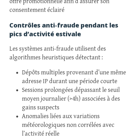
offre promotionnelle afin d’assurer son
consentement éclairé
Contrôles anti‑fraude pendant les
pics d’activité estivale
Les systèmes anti‑fraude utilisent des
algorithmes heuristiques détectant :
Dépôts multiples provenant d’une même
adresse IP durant une période courte
Sessions prolongées dépassant le seuil
moyen journalier (>4h) associées à des
gains suspects
Anomalies liées aux variations
météorologiques non corrélées avec
l’activité réelle