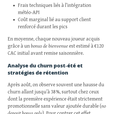
Frais techniques liés à l’intégration
météo‑API
Coût marginal lié au support client
renforcé durant les pics
En moyenne, chaque nouveau joueur acquis
grâce à un
bonus de bienvenue
est estimé à €120
CAC initial avant remise saisonnière.
Analyse du churn post‑été et
stratégies de rétention
Après août, on observe souvent une hausse du
churn allant jusqu’à 38 %, surtout chez ceux
dont la première expérience était strictement
promotionnelle sans valeur ajoutée durable (
no
deposit bonus only
). Pour contrer cet effet