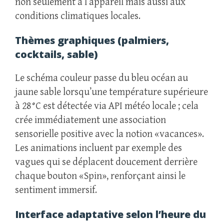
non seulement à l’appareil mais aussi aux
conditions climatiques locales.
Thèmes graphiques (palmiers,
cocktails, sable)
Le schéma couleur passe du bleu océan au
jaune sable lorsqu’une température supérieure
à 28 °C est détectée via API météo locale ; cela
crée immédiatement une association
sensorielle positive avec la notion «vacances».
Les animations incluent par exemple des
vagues qui se déplacent doucement derrière
chaque bouton «Spin», renforçant ainsi le
sentiment immersif.
Interface adaptative selon l’heure du