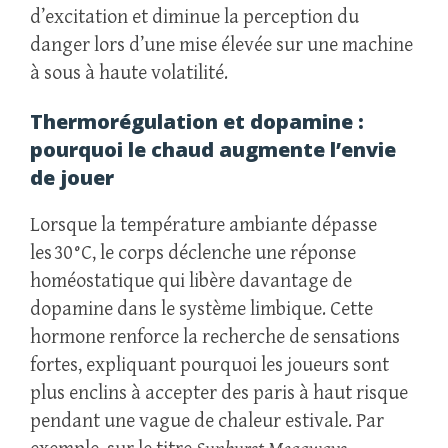
d’excitation et diminue la perception du
danger lors d’une mise élevée sur une machine
à sous à haute volatilité.
Thermorégulation et dopamine :
pourquoi le chaud augmente l’envie
de jouer
Lorsque la température ambiante dépasse
les 30 °C, le corps déclenche une réponse
homéostatique qui libère davantage de
dopamine dans le système limbique. Cette
hormone renforce la recherche de sensations
fortes, expliquant pourquoi les joueurs sont
plus enclins à accepter des paris à haut risque
pendant une vague de chaleur estivale. Par