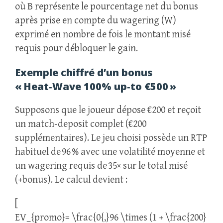
où B représente le pourcentage net du bonus
après prise en compte du wagering (W)
exprimé en nombre de fois le montant misé
requis pour débloquer le gain.
Exemple chiffré d’un bonus
« Heat‑Wave 100% up‑to €500 »
Supposons que le joueur dépose €200 et reçoit
un match‐deposit complet (€200
supplémentaires). Le jeu choisi possède un RTP
habituel de 96 % avec une volatilité moyenne et
un wagering requis de 35× sur le total misé
(+bonus). Le calcul devient :
[
EV_{promo}= \frac{0{,}96 \times (1 + \frac{200}