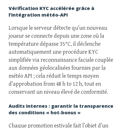
Vérification KYC accélérée grâce à
l’intégration météo‑API
Lorsque le serveur détecte qu’un nouveau
joueur se connecte depuis une zone où la
température dépasse 35 °C, il déclenche
automatiquement une procédure KYC
simplifiée via reconnaissance faciale couplée
aux données géolocalisées fournies par la
météo API ; cela réduit le temps moyen
d’approbation from 48 h to 12 h, tout en
conservant un niveau élevé de conformité.
Audits internes : garantir la transparence
des conditions « hot‑bonus »
Chaque promotion estivale fait l’objet d’un