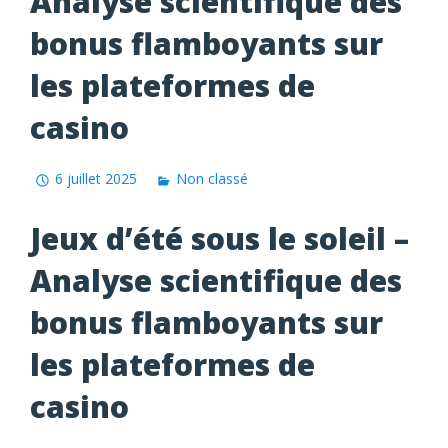
Analyse scientifique des
bonus flamboyants sur
les plateformes de
casino
6 juillet 2025
Non classé
Jeux d’été sous le soleil –
Analyse scientifique des
bonus flamboyants sur
les plateformes de
casino