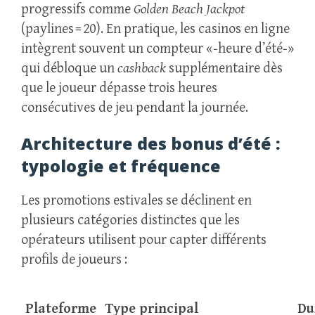
progressifs comme
Golden Beach Jackpot
(paylines = 20). En pratique, les casinos en ligne
intègrent souvent un compteur «‑heure d’été‑»
qui débloque un
cashback
supplémentaire dès
que le joueur dépasse trois heures
consécutives de jeu pendant la journée.
Architecture des bonus d’été :
typologie et fréquence
Les promotions estivales se déclinent en
plusieurs catégories distinctes que les
opérateurs utilisent pour capter différents
profils de joueurs :
Plateforme
Type principal
Du