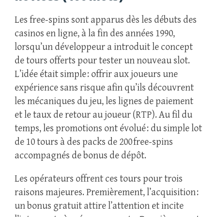
Les free‑spins sont apparus dès les débuts des
casinos en ligne, à la fin des années 1990,
lorsqu’un développeur a introduit le concept
de tours offerts pour tester un nouveau slot.
L’idée était simple : offrir aux joueurs une
expérience sans risque afin qu’ils découvrent
les mécaniques du jeu, les lignes de paiement
et le taux de retour au joueur (RTP). Au fil du
temps, les promotions ont évolué : du simple lot
de 10 tours à des packs de 200 free‑spins
accompagnés de bonus de dépôt.
Les opérateurs offrent ces tours pour trois
raisons majeures. Premièrement, l’acquisition :
un bonus gratuit attire l’attention et incite