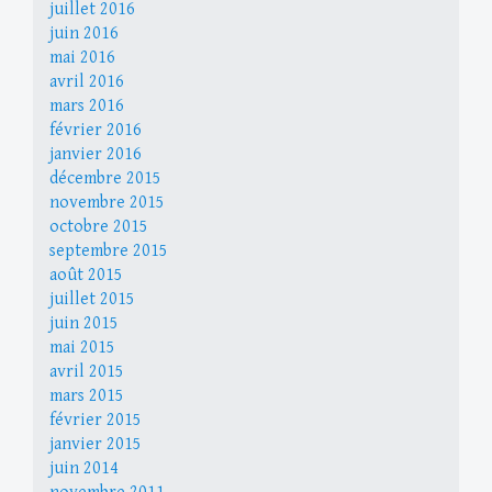
juillet 2016
juin 2016
mai 2016
avril 2016
mars 2016
février 2016
janvier 2016
décembre 2015
novembre 2015
octobre 2015
septembre 2015
août 2015
juillet 2015
juin 2015
mai 2015
avril 2015
mars 2015
février 2015
janvier 2015
juin 2014