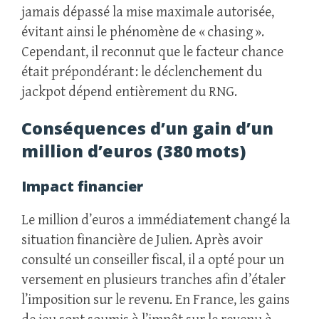
jamais dépassé la mise maximale autorisée,
évitant ainsi le phénomène de « chasing ».
Cependant, il reconnut que le facteur chance
était prépondérant : le déclenchement du
jackpot dépend entièrement du RNG.
Conséquences d’un gain d’un
million d’euros (380 mots)
Impact financier
Le million d’euros a immédiatement changé la
situation financière de Julien. Après avoir
consulté un conseiller fiscal, il a opté pour un
versement en plusieurs tranches afin d’étaler
l’imposition sur le revenu. En France, les gains