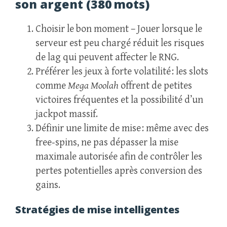
son argent (380 mots)
Choisir le bon moment – Jouer lorsque le
serveur est peu chargé réduit les risques
de lag qui peuvent affecter le RNG.
Préférer les jeux à forte volatilité : les slots
comme
Mega Moolah
offrent de petites
victoires fréquentes et la possibilité d’un
jackpot massif.
Définir une limite de mise : même avec des
free‑spins, ne pas dépasser la mise
maximale autorisée afin de contrôler les
pertes potentielles après conversion des
gains.
Stratégies de mise intelligentes