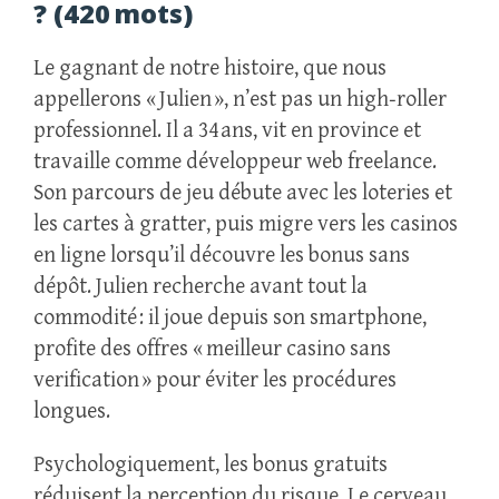
? (420 mots)
Le gagnant de notre histoire, que nous
appellerons « Julien », n’est pas un high‑roller
professionnel. Il a 34 ans, vit en province et
travaille comme développeur web freelance.
Son parcours de jeu débute avec les loteries et
les cartes à gratter, puis migre vers les casinos
en ligne lorsqu’il découvre les bonus sans
dépôt. Julien recherche avant tout la
commodité : il joue depuis son smartphone,
profite des offres « meilleur casino sans
verification » pour éviter les procédures
longues.
Psychologiquement, les bonus gratuits
réduisent la perception du risque. Le cerveau