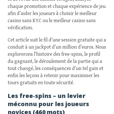
chaque promotion et chaque expérience de jeu
afin d’aider les joueurs à choisir le meilleur
casino sans KYC ou le meilleur casino sans
vérification.
Cet article suit le fil d’une session gratuite qui a
conduit à un jackpot d’un million d’euros. Nous
explorerons l’histoire des free‑spins, le profil
du gagnant, le déroulement de la partie qui a
tout changé, les conséquences d’un tel gain et
enfin les leçons à retenir pour maximiser les
tours gratuits en toute sécurité.
Les free‑spins – un levier
méconnu pour les joueurs
novices (460 mots)