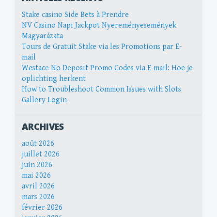
Stake casino Side Bets à Prendre
NV Casino Napi Jackpot Nyereményesemények
Magyarázata
Tours de Gratuit Stake via les Promotions par E-
mail
Westace No Deposit Promo Codes via E-mail: Hoe je
oplichting herkent
How to Troubleshoot Common Issues with Slots
Gallery Login
ARCHIVES
août 2026
juillet 2026
juin 2026
mai 2026
avril 2026
mars 2026
février 2026