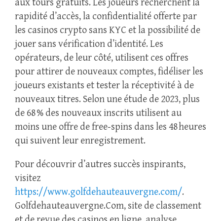
aux tours gratuits. Les joueurs recherchent la
rapidité d’accès, la confidentialité offerte par
les casinos crypto sans KYC et la possibilité de
jouer sans vérification d’identité. Les
opérateurs, de leur côté, utilisent ces offres
pour attirer de nouveaux comptes, fidéliser les
joueurs existants et tester la réceptivité à de
nouveaux titres. Selon une étude de 2023, plus
de 68 % des nouveaux inscrits utilisent au
moins une offre de free‑spins dans les 48 heures
qui suivent leur enregistrement.
Pour découvrir d’autres succès inspirants,
visitez
https://www.golfdehauteauvergne.com/
.
Golfdehauteauvergne.Com, site de classement
et de revue des casinos en ligne, analyse