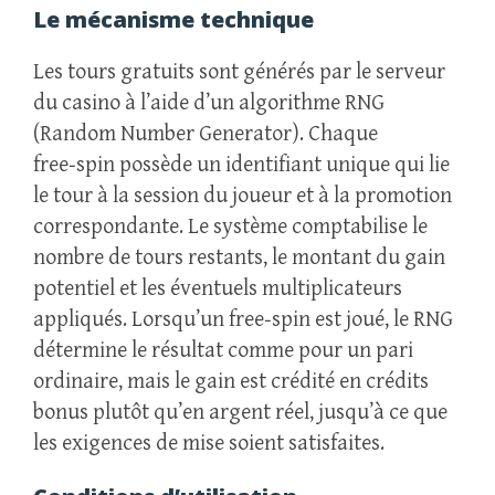
Le mécanisme technique
Les tours gratuits sont générés par le serveur
du casino à l’aide d’un algorithme RNG
(Random Number Generator). Chaque
free‑spin possède un identifiant unique qui lie
le tour à la session du joueur et à la promotion
correspondante. Le système comptabilise le
nombre de tours restants, le montant du gain
potentiel et les éventuels multiplicateurs
appliqués. Lorsqu’un free‑spin est joué, le RNG
détermine le résultat comme pour un pari
ordinaire, mais le gain est crédité en crédits
bonus plutôt qu’en argent réel, jusqu’à ce que
les exigences de mise soient satisfaites.