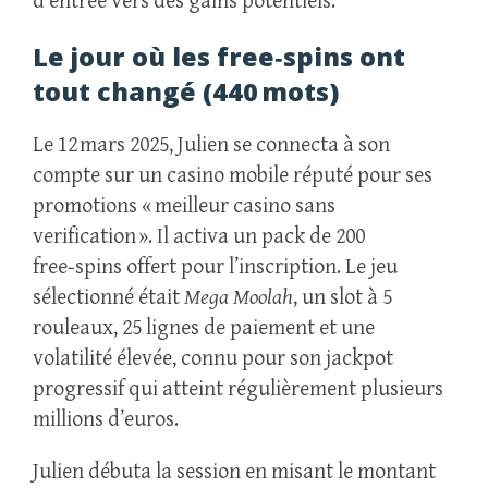
d’entrée vers des gains potentiels.
Le jour où les free‑spins ont
tout changé (440 mots)
Le 12 mars 2025, Julien se connecta à son
compte sur un casino mobile réputé pour ses
promotions « meilleur casino sans
verification ». Il activa un pack de 200
free‑spins offert pour l’inscription. Le jeu
sélectionné était
Mega Moolah
, un slot à 5
rouleaux, 25 lignes de paiement et une
volatilité élevée, connu pour son jackpot
progressif qui atteint régulièrement plusieurs
millions d’euros.
Julien débuta la session en misant le montant