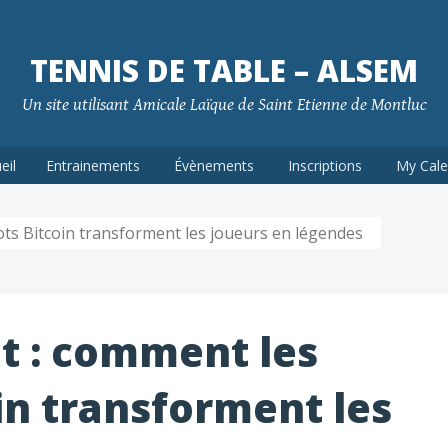
TENNIS DE TABLE – ALSEM
Un site utilisant Amicale Laïque de Saint Etienne de Montluc
eil
Entrainements
Évènements
Inscriptions
My Cale
ots Bitcoin transforment les joueurs en légendes
t : comment les
in transforment les