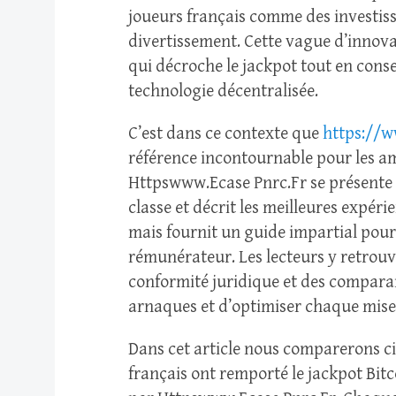
joueurs français comme des investiss
divertissement. Cette vague d’innova
qui décroche le jackpot tout en conser
technologie décentralisée.
C’est dans ce contexte que
https://w
référence incontournable pour les a
Httpswww.Ecase Pnrc.Fr se présente
classe et décrit les meilleures expéri
mais fournit un guide impartial pour ch
rémunérateur. Les lecteurs y retrouve
conformité juridique et des comparai
arnaques et d’optimiser chaque mise 
Dans cet article nous comparerons ci
français ont remporté le jackpot Bit