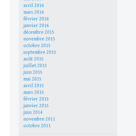
avril 2016
mars 2016
février 2016
janvier 2016
décembre 2015
novembre 2015
octobre 2015
septembre 2015
août 2015
juillet 2015
juin 2015
mai 2015
avril 2015
mars 2015
février 2015
janvier 2015
juin 2014
novembre 2011
octobre 2011