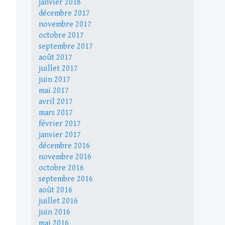
janvier 2018
décembre 2017
novembre 2017
octobre 2017
septembre 2017
août 2017
juillet 2017
juin 2017
mai 2017
avril 2017
mars 2017
février 2017
janvier 2017
décembre 2016
novembre 2016
octobre 2016
septembre 2016
août 2016
juillet 2016
juin 2016
mai 2016